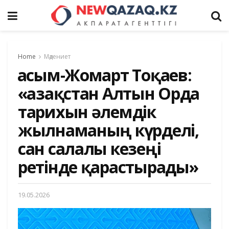
Home
Мәдениет
Қасым-Жомарт Тоқаев:
«Қазақстан Алтын Орда
тарихын әлемдік
жылнаманың күрделі,
сан салалы кезеңі
ретінде қарастырады»
19.05.2026