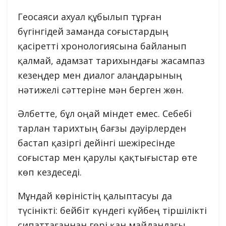
Геосаяси ахуал құбылып тұрған
бүгінгідей заманда соғыстардың
қасіретті хронологиясына байланып
қалмай, адамзат тарихындағы жасампаз
кезеңдер мен диалог алаңдарының
нәтижелі сәттеріне мән берген жөн.
Әлбетте, бұл оңай міндет емес. Себебі
тарлан тарихтың бағзы дәуірлерден
бастап қазіргі дейінгі шежіресінде
соғыстар мен қарулы қақтығыстар өте
көп кездеседі.
Мұндай көріністің қалыптасуы да
түсінікті: бейбіт күндегі күйбең тіршілікті
сипаттағаннан гөрі қан майдандағы