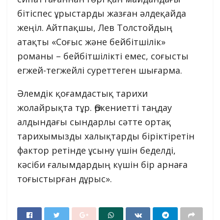
бітіспес ұрыстарды жазған әлдеқайда
жеңіл. Айтпақшы, Лев Толстойдың
атақты «Соғыс және бейбітшілік»
романы – бейбітшілікті емес, соғысты
егжей-тегжейлі суреттеген шығарма.
Әлемдік қоғамдастық тарихи
жолайрықта тұр. Өркениетті таңдау
алдындағы сындарлы сәтте ортақ
тарихымызды халықтарды біріктіретін
фактор ретінде ұсыну үшін беделді,
кәсіби ғалымдардың күшін бір арнаға
тоғыстырған дұрыс».