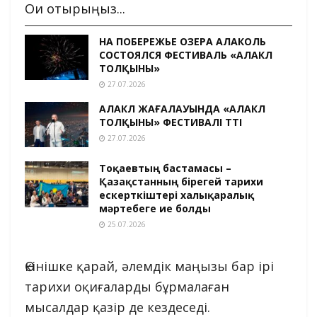
Оқи отырыңыз...
НА ПОБЕРЕЖЬЕ ОЗЕРА АЛАКОЛЬ
СОСТОЯЛСЯ ФЕСТИВАЛЬ «АЛАКӨЛ
ТОЛҚЫНЫ»
27.07.2026
АЛАКӨЛ ЖАҒАЛАУЫНДА «АЛАКӨЛ
ТОЛҚЫНЫ» ФЕСТИВАЛІ ӨТТІ
27.07.2026
Тоқаевтың бастамасы –
Қазақстанның бірегей тарихи
ескерткіштері халықаралық
мәртебеге ие болды
25.07.2026
Өкінішке қарай, әлемдік маңызы бар ірі
тарихи оқиғаларды бұрмалаған
мысалдар қазір де кездеседі.