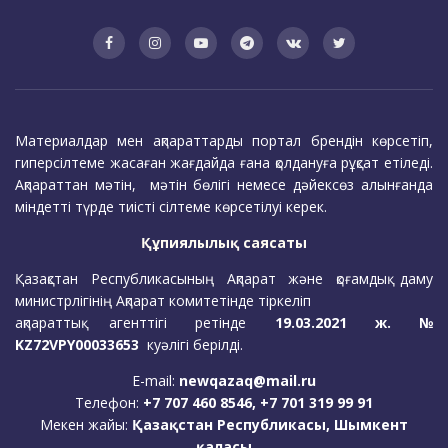
Материалдар мен ақпараттарды портал брендін көрсетіп,
гиперсілтеме жасаған жағдайда ғана қолдануға рұқсат етіледі.
Ақпараттан мәтін, мәтін бөлігі немесе дәйексөз алынғанда
міндетті түрде тиісті сілтеме көрсетілуі керек.
Құпиялылық саясаты
Қазақстан Республикасының Ақпарат және қоғамдық даму
министрлігінің Ақпарат комитетінде тіркеліп
ақпараттық агенттігі ретінде
19.03.2021 ж. №
KZ72VPY00033653
куәлігі берілді.
E-mail:
newqazaq@mail.ru
Телефон:
+7 707 460 8546, +7 701 319 99 91
Мекен жайы:
Қазақстан Республикасы, Шымкент
қаласы