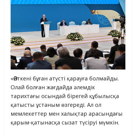
«Өйткені бұған атүсті қарауға болмайды.
Олай болған жағдайда әлемдік
тарихтағы осындай бірегей құбылысқа
қатысты ұстаным өзгереді. Ал ол
мемлекеттер мен халықтар арасындағы
қарым-қатынасқа сызат түсіруі мүмкін.