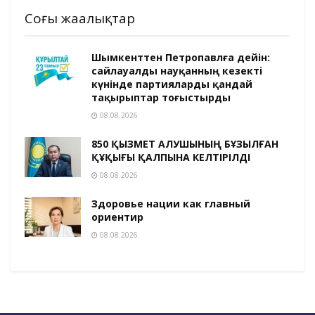
Соңғы жаңалықтар
Шымкенттен Петропавлға дейін:
сайлауалды науқанның кезекті
күнінде партияларды қандай
тақырыптар тоғыстырды
08.08.2026
850 ҚЫЗМЕТ АЛУШЫНЫҢ БҰЗЫЛҒАН
ҚҰҚЫҒЫ ҚАЛПЫНА КЕЛТІРІЛДІ
08.08.2026
Здоровье нации как главный
ориентир
08.08.2026