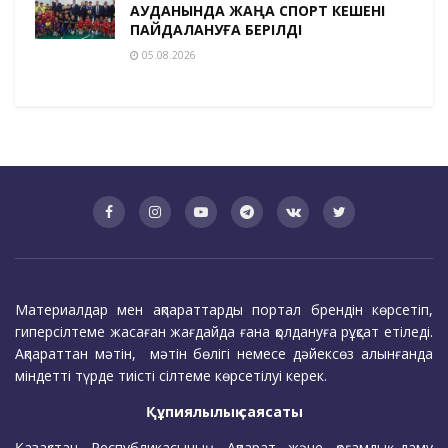
АУДАНЫНДА ЖАҢА СПОРТ КЕШЕНІ
ПАЙДАЛАНУҒА БЕРІЛДІ
05.08.2026
Материалдар мен ақпараттарды портал брендін көрсетіп,
гиперсілтеме жасаған жағдайда ғана қолдануға рұқсат етіледі.
Ақпараттан мәтін, мәтін бөлігі немесе дәйексөз алынғанда
міндетті түрде тиісті сілтеме көрсетілуі керек.
Құпиялылық саясаты
Қазақстан Республикасының Ақпарат және қоғамдық даму