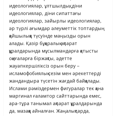
идеологиялар, ұлтшылдық, діни
идеологиялар, діни сипаттағы
идеологиялар, зайырлы идеологиялар,
әр түрлі ағымдар әлеуметтік топтардың
қайшылыққа түсуінде маңызды орын
алады. Қазір бұқаралық ақпарат
құралдарында мұсылмандарға қатысты
оқиғаларға біржақты, әдетте
жауапкершіліксіз орын беру –
исламофобиялық сезім мен әрекеттерді
жандандыра түсетін жағдай байқалады.
Ислами рәміздермен фигуралар тек қана
маргинал ғаламтор сайттарында емес,
ара-тұра танымал ақпарат құралдарында
да, мазаққа айналған. Жаңалықтарда,