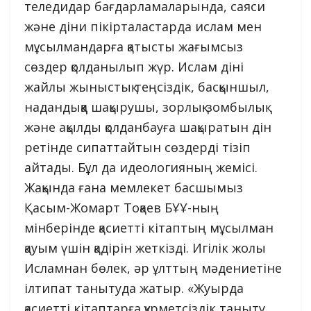
теледидар бағдарламаларында, саяси
және діни пікірталастарда ислам мен
мұсылмандарға қатысты жағымсыз
сөздер қолданылып жүр. Ислам діні
жайлы жыныстық теңсіздік, басқыншыл,
надандыққа шақырушы, зорлық-зомбылық
және ақылды қолданбауға шақыратын дін
ретінде сипаттайтын сөздерді тізіп
айтады. Бұл да идеологияның жемісі.
Жақында ғана мемлекет басшымыз
Қасым-Жомарт Тоқаев БҰҰ-ның
мінберінде қасиетті кітаптың мұсылман
қауым үшін қадірін жеткізді. Игілік жолы
Исламнан бөлек, әр ұлттың мәдениетіне
ілтипат танытуда жатыр. «Жуырда
қасиетті кітаптарға құрметсіздік таныту