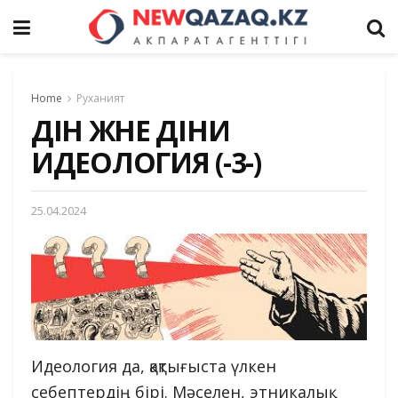
Home
Руханият
ДІН ЖӘНЕ ДІНИ
ИДЕОЛОГИЯ (-3-)
25.04.2024
Идеология да, қақтығыста үлкен
себептердің бірі. Мәселен, этникалық