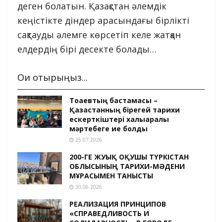
деген болатын. Қазақстан әлемдік
кеңістікте діндер арасындағы бірлікті
сақтауды әлемге көрсетіп келе жатқан
елдердің бірі десекте болады…
Оқи отырыңыз...
Тоқаевтың бастамасы –
Қазақстанның бірегей тарихи
ескерткіштері халықаралық
мәртебеге ие болды
25.07.2026
200-ГЕ ЖУЫҚ ОҚУШЫ ТҮРКІСТАН
ОБЛЫСЫНЫҢ ТАРИХИ-МӘДЕНИ
МҰРАСЫМЕН ТАНЫСТЫ
30.06.2026
РЕАЛИЗАЦИЯ ПРИНЦИПОВ
«СПРАВЕДЛИВОСТЬ И