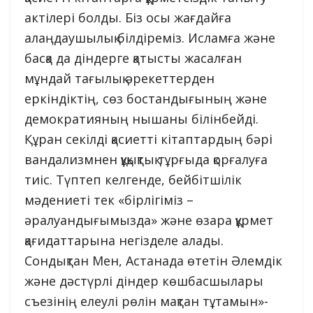
актілері болды. Біз осы жағдайға
алаңдаушылық білдіреміз. Исламға және
басқа да діндерге қатысты жасалған
мұндай тағылық әрекеттерден
еркіндіктің, сөз бостандығының және
демократияның нышаны білінбейді.
Құран секілді қасиетті кітаптардың бәрі
вандализмнен құқықтық тұрғыда қорғалуға
тиіс. Түптеп келгенде, бейбітшілік
мәдениеті тек «бірлігіміз –
әралуандығымызда» және өзара құрмет
қағидаттарына негізделе алады.
Сондықтан Мен, Астанада өтетін Әлемдік
және дәстүрлі діндер көшбасшылары
съезінің елеулі рөлін мақтан тұтамын»-