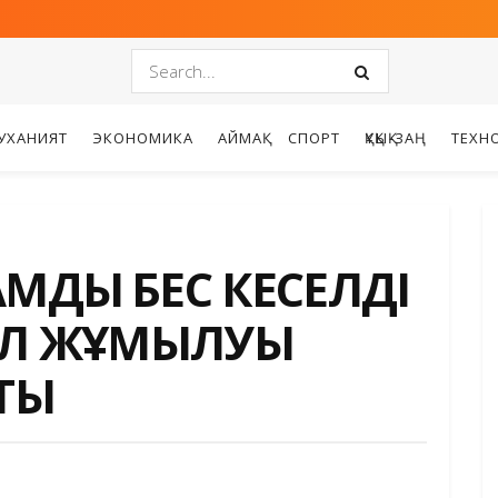
УХАНИЯТ
ЭКОНОМИКА
АЙМАҚ
СПОРТ
ҚҰҚЫҚ-ЗАҢ
ТЕХН
МДЫҚ БЕС КЕСЕЛДІ
ЕЛ ЖҰМЫЛУЫ
ТТЫ