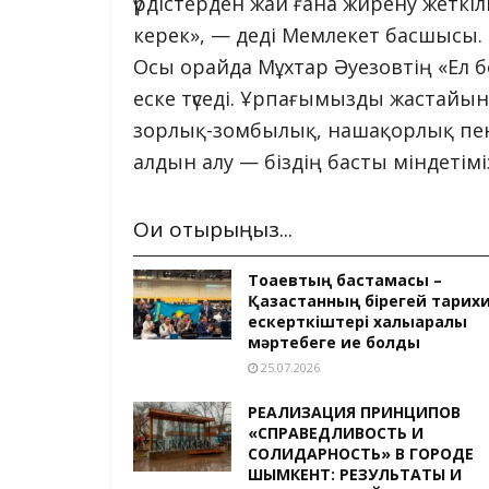
үрдістерден жай ғана жирену жеткіл
керек», — деді Мемлекет басшысы.
Осы орайда Мұхтар Әуезовтің «Ел бол
еске түседі. Ұрпағымызды жастай
зорлық-зомбылық, нашақорлық пен
алдын алу — біздің басты міндетімі
Оқи отырыңыз...
Тоқаевтың бастамасы –
Қазақстанның бірегей тарих
ескерткіштері халықаралық
мәртебеге ие болды
25.07.2026
РЕАЛИЗАЦИЯ ПРИНЦИПОВ
«СПРАВЕДЛИВОСТЬ И
СОЛИДАРНОСТЬ» В ГОРОДЕ
ШЫМКЕНТ: РЕЗУЛЬТАТЫ И