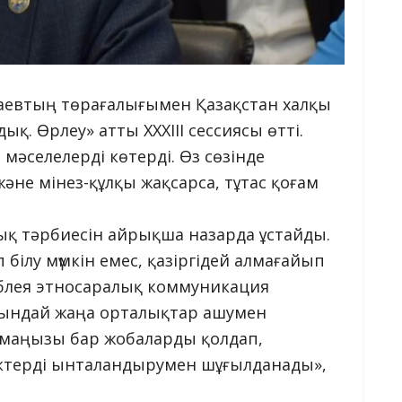
қаевтың төрағалығымен Қазақстан халқы
қ. Өрлеу» атты ХХХІІІ сессиясы өтті.
мәселелерді көтерді. Өз сөзінде
не мінез-құлқы жақсарса, тұтас қоғам
ық тәрбиесін айрықша назарда ұстайды.
білу мүмкін емес, қазіргідей алмағайып
мблея этносаралық коммуникация
ындай жаңа орталықтар ашумен
 маңызы бар жобаларды қолдап,
стіктерді ынталандырумен шұғылданады»,