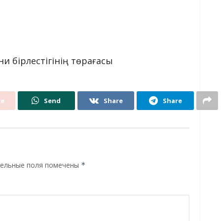
и бірлестігінің төрағасы
re
Send
Share
Share
ельные поля помечены
*