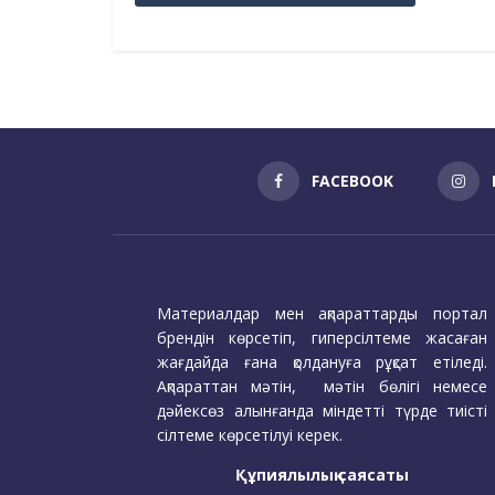
FACEBOOK
Материалдар мен ақпараттарды портал
брендін көрсетіп, гиперсілтеме жасаған
жағдайда ғана қолдануға рұқсат етіледі.
Ақпараттан мәтін, мәтін бөлігі немесе
дәйексөз алынғанда міндетті түрде тиісті
сілтеме көрсетілуі керек.
Құпиялылық саясаты