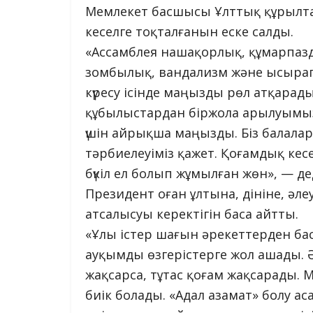
Мемлекет басшысы Ұлттық құрылтайд
кеселге тоқталғанын еске салды.
«Ассамблея нашақорлық, құмарпазд
зомбылық, вандализм және ысыра
күресу ісінде маңызды рөл атқарады.
құбылыстардан біржола арылуымыз 
үшін айрықша маңызды. Біз балала
тәрбиелеуіміз қажет. Қоғамдық кесе
бүкіл ел болып жұмылған жөн», — д
Президент оған ұлтына, дініне, әл
атсалысуы керектігін баса айтты.
«Ұлы істер шағын әрекеттерден бас
ауқымды өзгерістерге жол ашады. 
жақсарса, тұтас қоғам жақсарады. М
биік болады. «Адал азамат» болу ас