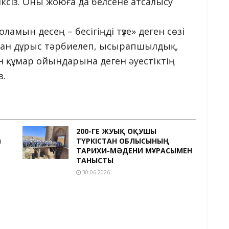
іксіз. Оны жоюға да белсене атсалысу
амын десең – бесігіңді түзе» деген сөзі
ынан дұрыс тәрбиелеп, ысырапшылдық,
 құмар ойындарына деген әуестіктің
з.
200-ГЕ ЖУЫҚ ОҚУШЫ
и
ТҮРКІСТАН ОБЛЫСЫНЫҢ
ТАРИХИ-МӘДЕНИ МҰРАСЫМЕН
ТАНЫСТЫ
30.06.2026