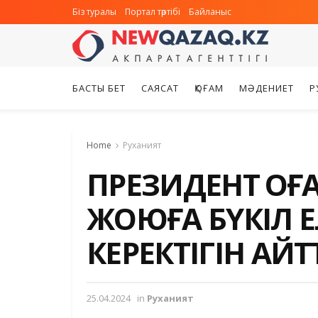
Біз туралы
Портал тәртібі
Байланыс
БАСТЫ БЕТ
САЯСАТ
ҚОҒАМ
МӘДЕНИЕТ
Р
Home
Руханият
ПРЕЗИДЕНТ ҚОҒА
ЖОЮҒА БҮКІЛ 
КЕРЕКТІГІН АЙ
25.04.2024
in
Руханият