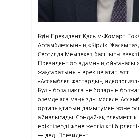
Бүгін Президент Қасым-Жомарт То
Ассамблеясының «Бірлік. Жасампазды
Сессияда Мемлекет басшысы өзекті 
Президент әр адамның ой-санасы жә
жақсаратынын ерекше атап өтті.
«Ассамблея жастардың идеологиял
Бұл – болашақта не боларын болжап 
әлемде аса маңызды мәселе. Асса
орталықтарын дамытумен және ос
айналысады. Сондай-ақ әлеуметтік
еріктілерді және жергілікті бірле
— деді Президент.