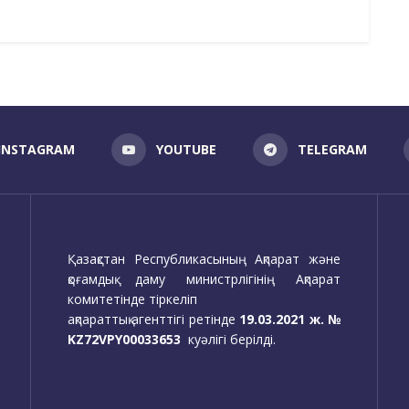
INSTAGRAM
YOUTUBE
TELEGRAM
Қазақстан Республикасының Ақпарат және
қоғамдық даму министрлігінің Ақпарат
комитетінде тіркеліп
ақпараттық агенттігі ретінде
19.03.2021 ж. №
KZ72VPY00033653
куәлігі берілді.