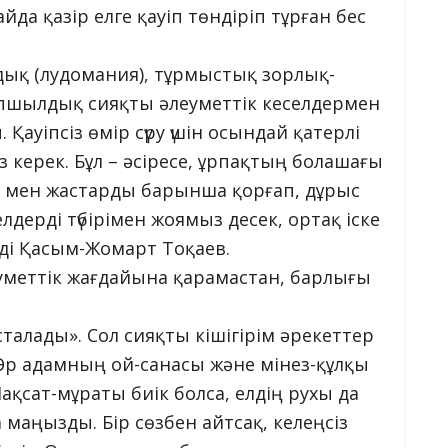
а қазір елге қауіп төндіріп тұрған бес
ық (лудомания), тұрмыстық зорлық-
пшылдық сияқты әлеуметтік кеселдермен
 Қауіпсіз өмір сүру үшін осындай қатерлі
керек. Бұл – әсіресе, ұрпақтың болашағы
р мен жастарды барынша қорғап, дұрыс
лдерді түбірімен жоямыз десек, ортақ іске
еді Қасым-Жомарт Тоқаев.
еуметтік жағдайына қарамастан, барлығы
талады». Сол сияқты кішігірім әрекеттер
Әр адамның ой-санасы және мінез-құлқы
ақсат-мұраты биік болса, елдің рухы да
а маңызды. Бір сөзбен айтсақ, келеңсіз