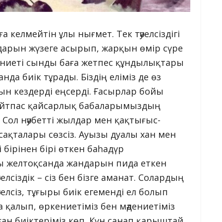
ға келмейтін ұлы нығмет. Тек тәуелсіздігі
дарын жүзеге асырып, жарқын өмір сүре
мәдениеті сынды баға жетпес құндылықтары
да биік тұрады. Біздің еліміз де өз
ын кездерді еңсерді. Ғасырлар бойы
қайтпас қайсарлық бабаларымыздың
і. Сол нәубетті жылдар мен қақтығыс-
ақталары сөзсіз. Ауызы дуалы хан мен
 бірінен бірі өткен баһадүр
 желтоқсанда жандарын пида еткен
сіздік – сіз бен бізге аманат. Солардың
уелсіз, тұғыры биік егеменді ел болып
қалып, өркениетіміз бен мәдениетіміз
ан биіктеріміз көп. Күн санап қарыштай