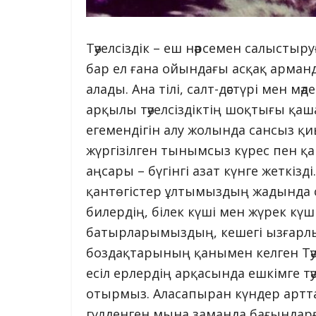
Тәуелсіздік – еш нәрсемен салыстыру
бар ел ғана ойындағы асқақ арман
алады. Ана тілі, салт-дәстүрі мен 
арқылы тәуелсіздіктің шоқтығы қашан
егемендігін алу жолында сансыз қи
жүргізілген тынымсыз күрес пен 
аңсары – бүгінгі азат күнге жеткізд
қантөгістер ұлтымыздың жадында с
билердің, білек күші мен жүрек күші
батырларымыздың, кешегі ызғарлы
боздақтарының қанымен келген Тәуел
есіл ерлердің арқасында ешкімге тә
отырмыз. Аласапыран күндер артта 
гүлденген мына заманда бағындарғ