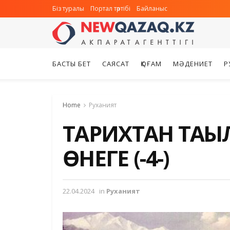
Біз туралы
Портал тәртібі
Байланыс
БАСТЫ БЕТ
САЯСАТ
ҚОҒАМ
МӘДЕНИЕТ
Р
Home
Руханият
ТАРИХТАН ТАҒЫ
ӨНЕГЕ (-4-)
22.04.2024
in
Руханият