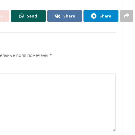
re
Send
Share
Share
ельные поля помечены
*