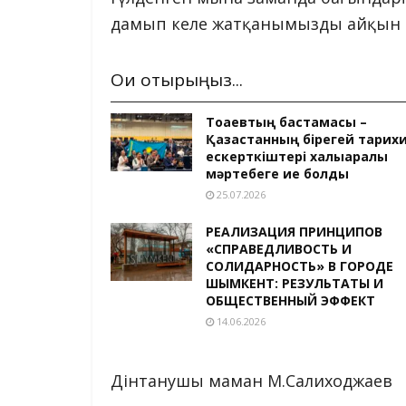
дамып келе жатқанымызды айқын с
Оқи отырыңыз...
Тоқаевтың бастамасы –
Қазақстанның бірегей тарих
ескерткіштері халықаралық
мәртебеге ие болды
25.07.2026
РЕАЛИЗАЦИЯ ПРИНЦИПОВ
«СПРАВЕДЛИВОСТЬ И
СОЛИДАРНОСТЬ» В ГОРОДЕ
ШЫМКЕНТ: РЕЗУЛЬТАТЫ И
ОБЩЕСТВЕННЫЙ ЭФФЕКТ
14.06.2026
Дінтанушы маман М.Салиходжаев