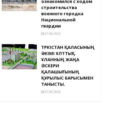
ознакомился с ходом
строительства
военного городка
Национальной
гвардии
07.08.2026
ТҮРКІСТАН ҚАЛАСЫНЫҢ
ӘКІМІ ҰЛТТЫҚ
ҰЛАННЫҢ ЖАҢА
ӘСКЕРИ
ҚАЛАШЫҒЫНЫҢ
ҚҰРЫЛЫС БАРЫСЫМЕН
ТАНЫСТЫ.
07.08.2026