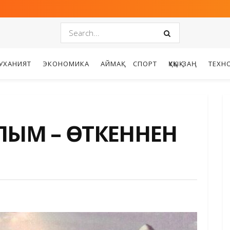
УХАНИЯТ
ЭКОНОМИКА
АЙМАҚ
СПОРТ
ҚҰҚЫҚ-ЗАҢ
ТЕХН
ЛЫМ – ӨТКЕННЕН