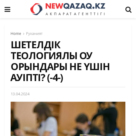
Home
Руханият
ШЕТЕЛДІК
ТЕОЛОГИЯЛЫҚ ОҚУ
ОРЫНДАРЫ НЕ ҮШІН
ҚАУІПТІ? (-4-)
13.04.2024