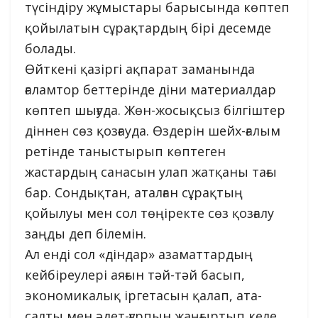
түсіндіру жұмыстары барысында көптеп
қойылатын сұрақтардың бірі десемде
болады.
Өйткені қазіргі ақпарат заманында
ғаламтор беттерінде діни материалдар
көптеп шығуда. Жөн-жосықсыз білгіштер
діннен сөз қозғауда. Өздерін шейх-ғалым
ретінде таныстырып көптеген
жастардың санасын улап жатқаны тағы
бар. Сондықтан, аталған сұрақтың
қойылуы мен сол төңіректе сөз қозғалу
заңды деп білемін.
Ал енді сол «діндар» азаматтардың
кейбіреулері аяғын тәй-тәй басып,
экономикалық іргетасын қалап, ата-
салты мен әдет-ғұрпын жаңғыртып келе