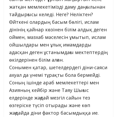
жатқан мемлекетімізді даму даңғылынан
тайдырғысы келеді. Неге? Неліктен?
Өйткені олардың басым бөлігі, ислам
дінінің қайнар көзінен білім алдық деген
оймен, мәзхаб мәселесін ұмытып, ислам
ойшылдары мен ұлық имамдарды
адасқан деген ұстанымдағы мектептердің
өкілдерінен білім алған.
Сонымен қатар, шетелдердегі діни-саяси
ахуал да үнемі тұрақты бола бермейді.
Соның ішінде араб мемлекеттері мен
Азияның кейбір және Таяу Шығыс
елдерінде жағдай мезгіл сайын тез
өзгеріске түсіп отырады және көп
жағдайда діни фактор басымдыққа ие.