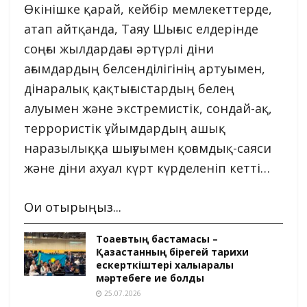
Өкінішке қарай, кейбір мемлекеттерде,
атап айтқанда, Таяу Шығыс елдерінде
соңғы жылдардағы әртүрлі діни
ағымдардың белсенділігінің артуымен,
дінаралық қақтығыстардың белең
алуымен және экстремистік, сондай-ақ,
террористік ұйымдардың ашық
наразылыққа шығуымен қоғамдық-саяси
және діни ахуал күрт күрделеніп кетті…
Оқи отырыңыз...
Тоқаевтың бастамасы –
Қазақстанның бірегей тарихи
ескерткіштері халықаралық
мәртебеге ие болды
25.07.2026