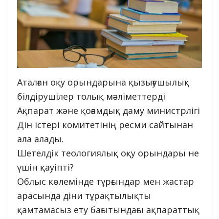
Аталған оқу орындарына қызығушылық
білдірушілер толық мәліметтерді
Ақпарат және қоғамдық даму министрлігі
Дін істері комитетінің ресми сайтынан
ала алады.
Шетелдік теологиялық оқу орындары не
үшін қауіпті?
Облыс көлемінде тұрғындар мен жастар
арасында діни тұрақтылықты
қамтамасыз ету бағытындағы ақпараттық