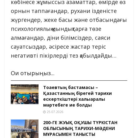
көбінесе жұмыссыз азаматтар, өмірде өз
орнын таппағандар, рухани ізденісте
жүргендер, жеке басы және отбасындағы
психологиялық қиындықтарға төзе
алмағандар, діни білімсіздер, саяси
сауатсыздар, әсіресе жастар теріс
негативті пікірлерді тез қабылдайды…
Оқи отырыңыз...
Тоқаевтың бастамасы –
Қазақстанның бірегей тарихи
ескерткіштері халықаралық
мәртебеге ие болды
25.07.2026
200-ГЕ ЖУЫҚ ОҚУШЫ ТҮРКІСТАН
ОБЛЫСЫНЫҢ ТАРИХИ-МӘДЕНИ
МҰРАСЫМЕН ТАНЫСТЫ