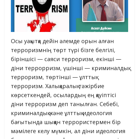
Осы уақытқа дейін әлемде орын алған
терроризмнің төрт түрі бізге белгілі,
біріншісі — саяси терроризм, екінші —
діни террорризм, үшінші — криминалдық
терроризм, төртінші — ұлттық
терроризм. Халықаралық тәжірбие
көрсеткендей, осылардың ең қауіптісі
діни терроризм деп танылған. Себебі,
криминалдық және ұлттық идеология
бағытында шыққан террористермен бір
мәмілеге келу мүмкін, ал діни идеология