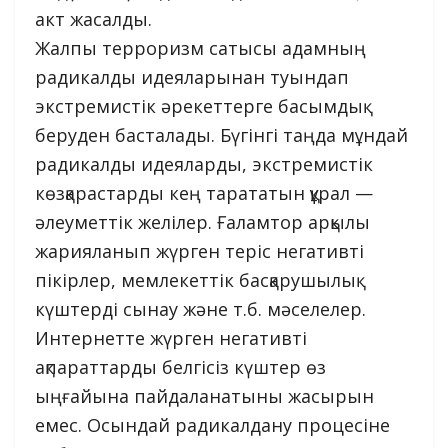
акт жасалды.
Жалпы терроризм сатысы адамның
радикалды идеяларынан туындап
экстремистік әрекеттерге басымдық
беруден басталады. Бүгінгі таңда мұндай
радикалды идеяларды, экстремистік
көзқарастарды кең тарататын құрал —
әлеуметтік желілер. Ғаламтор арқылы
жарияланып жүрген теріс негативті
пікірлер, мемлекеттік басқарушылық
күштерді сынау және т.б. мәселелер.
Интернетте жүрген негативті
ақпараттарды белгісіз күштер өз
ыңғайына пайдаланатыны жасырын
емес. Осындай радикалдану процесіне