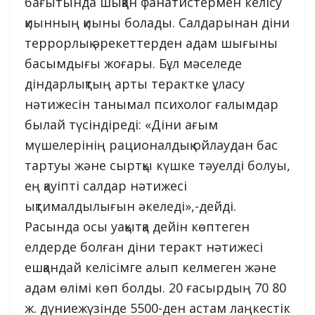
бағытында шыққан фанатистермен келісу
қиынның қиыны болады. Салдарынан діни
террорлық әрекеттерден адам шығыны
басымдығы жоғары. Бұл мәселеде
діндарлықтың арты терактке ұласу
нәтижесін танымал психолог ғалымдар
былай түсіндіреді: «Діни ағым
мүшелерінің рационалдық ойлаудан бас
тартуы және сыртқы күшке тәуелді болуы,
ең қауіпті салдар нәтижесі
ықтималдылығын әкеледі»,-дейді.
Расында осы уақытқа дейін көптеген
елдерде болған діни теракт нәтижесі
ешқандай келісімге алып келмеген және
адам өлімі көп болды. 20 ғасырдың 70 80
ж. дүниежүзінде 5500-ден астам лаңкестік