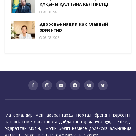
ҚҰҚЫҒЫ ҚАЛПЫНА КЕЛТІРІЛДІ
08.08.2026
Здоровье нации как главный
ориентир
08.08.2026
Материалдар мен ақпараттарды портал брендін көрсетіп,
гиперсілтеме жасаған жағдайда ғана қолдануға рұқсат етіледі.
Ақпараттан мәтін, мәтін бөлігі немесе дәйексөз алынғанда
міндетті түрде тиісті сілтеме көрсетілуі керек.