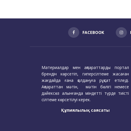
FACEBOOK
Материалдар мен ақпараттарды портал
брендін көрсетіп, гиперсілтеме жасаған
жағдайда ғана қолдануға рұқсат етіледі.
Ақпараттан мәтін, мәтін бөлігі немесе
дәйексөз алынғанда міндетті түрде тиісті
сілтеме көрсетілуі керек.
Құпиялылық саясаты