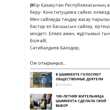
Әрбір Қазақстан Республикасының
беру- Конституцияға сәйкес еліміз
Мен сайлауда таңдау жасау парызым
бастар ел басшысын сайлау, ертең
міндеті. Еліміз аман, жұртымыз тын
болғай!,
Сатибалдиев Баходир,
Оқи отырыңыз...
В ШЫМКЕНТЕ ГОЛОСУЮТ
ОБЩЕСТВЕННЫЕ ДЕЯТЕЛИ
19.03.2023
100-ЛЕТНЯЯ ЖИТЕЛЬНИЦА
ШЫМКЕНТА СДЕЛАЛА СВОЙ
ВЫБОР