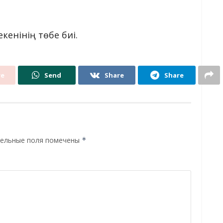
кенінің төбе биі.
re
Send
Share
Share
ельные поля помечены
*