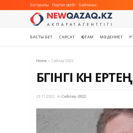
Біз туралы
Портал тәртібі
Байланыс
БАСТЫ БЕТ
САЯСАТ
ҚОҒАМ
МӘДЕНИЕТ
Р
Home
Сайлау-2022
БҮГІНГІ КҮН ЕРТЕ
23.11.2022
in
Сайлау-2022