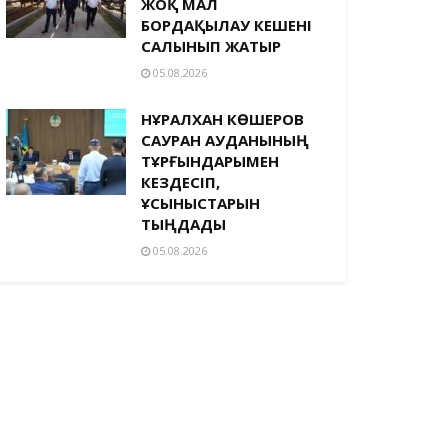
ЖОҚ МАЛ
БОРДАҚЫЛАУ КЕШЕНІ
САЛЫНЫП ЖАТЫР
05.08.2026
НҰРАЛХАН КӨШЕРОВ
САУРАН АУДАНЫНЫҢ
ТҰРҒЫНДАРЫМЕН
КЕЗДЕСІП,
ҰСЫНЫСТАРЫН
ТЫҢДАДЫ
05.08.2026