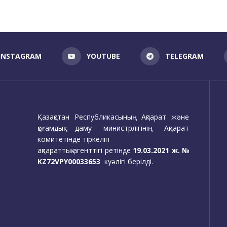
INSTAGRAM
YOUTUBE
TELEGRAM
Қазақстан Республикасының Ақпарат және
қоғамдық даму министрлігінің Ақпарат
комитетінде тіркеліп
ақпараттық агенттігі ретінде
19.03.2021 ж. №
KZ72VPY00033653
куәлігі берілді.