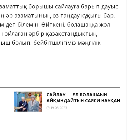
 азаматтық борышы сайлауға барып дауыс
дің әр азаматының өз таңдау құқығы бар.
 деп білемін. Өйткені, болашаққа жол
ін ойлаған әрбір қазақстандықтың
ыш болып, бейбітшілігіміз мәңгілік
САЙЛАУ — ЕЛ БОЛАШАҒЫН
АЙҚЫНДАЙТЫН САЯСИ НАУҚАН
19.03.2023