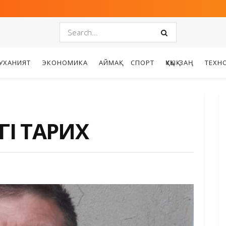
УХАНИЯТ
ЭКОНОМИКА
АЙМАҚ
СПОРТ
ҚҰҚЫҚ-ЗАҢ
ТЕХН
ҢГІ ТАРИХ