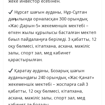
жеке инвестор есебінен.
Нұрсат шағын ауданы, Нұр-Сұлтан
даңғылында орналасқан 300 орындық
«Жас-Дарын-5» жекеменшік мектебі –
өткен жылы құрылысы басталған мектеп
биыл пайдалануға беріледі. 3 қабатты, 12
оқу бөлмесі, кітапхана, асхана, мәжіліс
залы, спорт зал, мед кабинет
қарастырылған.
Қаратау ауданы, Бозарық шағын
ауданындағы 240 орындық «Жас-Қанат»
жекеменшік мектебі – жоспарға сай 3
қабатты, 12 оқу бөлмесі, кітапхана,
асхана, мәжіліс залы, спорт зал, мед
кабинет те болады.