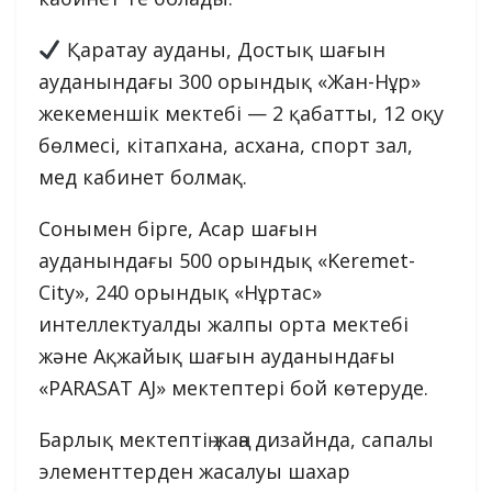
Қаратау ауданы, Достық шағын
ауданындағы 300 орындық «Жан-Нұр»
жекеменшік мектебі — 2 қабатты, 12 оқу
бөлмесі, кітапхана, асхана, спорт зал,
мед кабинет болмақ.
Сонымен бірге, Асар шағын
ауданындағы 500 орындық «Keremet-
City», 240 орындық «Нұртас»
интеллектуалды жалпы орта мектебі
және Ақжайық шағын ауданындағы
«PARASAT AJ» мектептері бой көтеруде.
Барлық мектептің жаңа дизайнда, сапалы
элементтерден жасалуы шахар