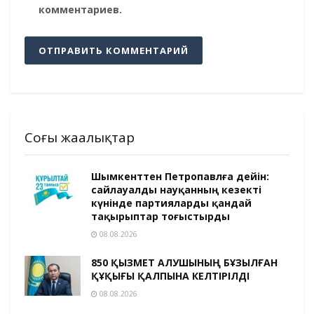
комментариев.
Соңғы жаңалықтар
Шымкенттен Петропавлға дейін:
сайлауалды науқанның кезекті
күнінде партияларды қандай
тақырыптар тоғыстырды
08.08.2026
850 ҚЫЗМЕТ АЛУШЫНЫҢ БҰЗЫЛҒАН
ҚҰҚЫҒЫ ҚАЛПЫНА КЕЛТІРІЛДІ
08.08.2026