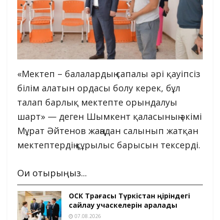
«Мектеп – балалардың сапалы әрі қауіпсіз
білім алатын ордасы болу керек, бұл
талап барлық мектепте орындалуы
шарт» — деген Шымкент қаласының әкімі
Мұрат Әйтенов жаңадан салынып жатқан
мектептердің құрылыс барысын тексерді.
Оқи отырыңыз...
ОСК Төрағасы Түркістан өңіріндегі
сайлау учаскелерін аралады
07.08.2026