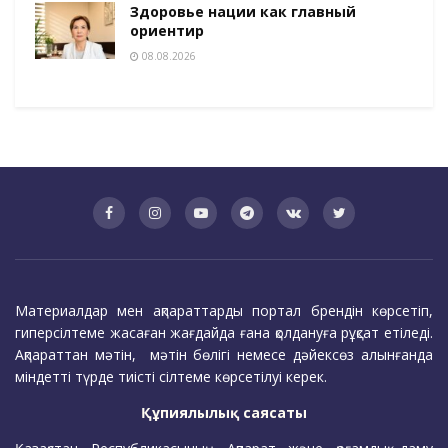
Здоровье нации как главный
ориентир
08.08.2026
Материалдар мен ақпараттарды портал брендін көрсетіп,
гиперсілтеме жасаған жағдайда ғана қолдануға рұқсат етіледі.
Ақпараттан мәтін, мәтін бөлігі немесе дәйексөз алынғанда
міндетті түрде тиісті сілтеме көрсетілуі керек.
Құпиялылық саясаты