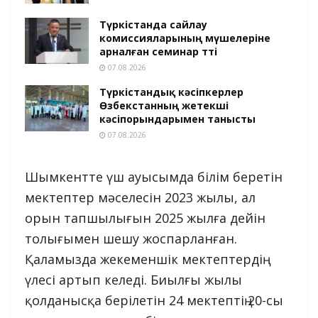
Түркістанда сайлау
комиссияларының мүшелеріне
арналған семинар өтті
07.08.2026
Түркістандық кәсіпкерлер
Өзбекстанның жетекші
кәсіпорындарымен танысты
07.08.2026
Шымкентте үш ауысымда білім беретін
мектептер мәселесін 2023 жылы, ал
орын тапшылығын 2025 жылға дейін
толығымен шешу жоспарланған.
Қаламызда жекеменшік мектептердің
үлесі артып келеді. Биылғы жылы
қолданысқа берілетін 24 мектептің 20-сы