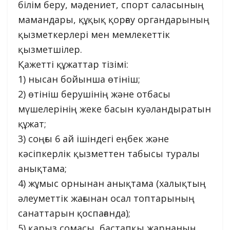
білім беру, мәдениет, спорт саласының
мамандары, құқық қорғау органдарының
қызметкерлері мен мемлекеттік
қызметшілер.
Қажетті құжаттар тізімі:
1) нысан бойынша өтініш;
2) өтініш берушінің және отбасы
мүшелерінің жеке басын куәландыратын
құжат;
3) соңғы 6 ай ішіндегі еңбек және
кәсіпкерлік қызметтен табысы туралы
анықтама;
4) жұмыс орнынан анықтама (халықтың
әлеуметтік жағынан осал топтарының
санаттарын қоспағанда);
5) қарыз сомасы, бастапқы жарнаның