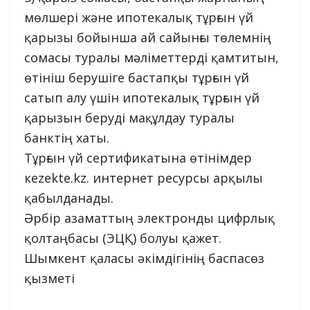
мөлшері және ипотекалық тұрғын үй
қарызы бойынша ай сайынғы төлемнің
сомасы туралы мәліметтерді қамтитын,
өтініш берушіге бастапқы тұрғын үй
сатып алу үшін ипотекалық тұрғын үй
қарызын беруді мақұлдау туралы
банктің хаты.
Тұрғын үй сертификатына өтінімдер
кezekte.kz. интернет ресурсы арқылы
қабылданады.
Әрбір азаматтың электронды цифрлық
қолтаңбасы (ЭЦҚ) болуы қажет.
Шымкент қаласы әкімдігінің баспасөз
қызметі