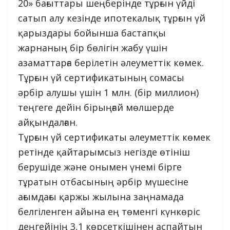
20» бағыттары шеңберінде тұрғын үйді
сатып алу кезінде ипотекалық тұрғын үй
қарыздары бойынша бастапқы
жарнаның бір бөлігін жабу үшін
азаматтарға берілетін әлеуметтік көмек.
Тұрғын үй сертификатының сомасы
әрбір алушы үшін 1 млн. (бір миллион)
теңгеге дейін бірыңғай мөлшерде
айқындалған.
Тұрғын үй сертификаты әлеуметтік көмек
ретінде қайтарымсыз негізде өтініш
берушіде және онымен үнемі бірге
тұратын отбасының әрбір мүшесіне
ағымдағы қаржы жылына заңнамада
белгіленген айына ең төменгі күнкөріс
деңгейінің 3,1 көрсеткішінен аспайтын