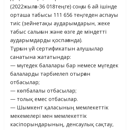
(2022жылға-36 018теңге) соңғы 6 ай ішінде
орташа табысы 111 656 теңгеден аспауы
тиіс (зейнетақы аударымдарын, жеке
табыс салығын және өзге де міндетті
аударымдарды қоспағанда).
Тұрғын үй сертификатын алушылар
санатына жататындар:
— мүгедек балалары бар немесе мүгедек
балаларды тәрбиелеп отырған
отбасылар;
— көпбалалы отбасылар;
— толық емес отбасылар.
— Шымкент қаласының мемлекеттік
мекемелері мен мемлекеттік
кәсіпорындарының, денсаулық сақтау,