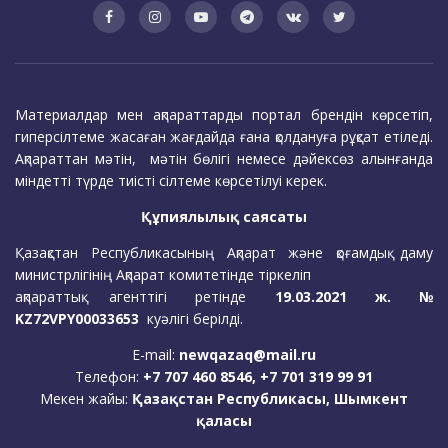
Материалдар мен ақпараттарды портал брендін көрсетіп,
гиперсілтеме жасаған жағдайда ғана қолдануға рұқсат етіледі.
Ақпараттан мәтін, мәтін бөлігі немесе дәйексөз алынғанда
міндетті түрде тиісті сілтеме көрсетілуі керек.
Құпиялылық саясаты
Қазақстан Республикасының Ақпарат және қоғамдық даму
министрлігінің Ақпарат комитетінде тіркеліп
ақпараттық агенттігі ретінде
19.03.2021 ж. №
KZ72VPY00033653
куәлігі берілді.
E-mail:
newqazaq@mail.ru
Телефон:
+7 707 460 8546, +7 701 319 99 91
Мекен жайы:
Қазақстан Республикасы, Шымкент
қаласы