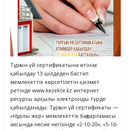
Тұрғын үй сертификатына өтінім
қабылдау 13 шілдеден бастап
мемлекеттік көрсетілетін қызмет
ретінде www.kezekte.kz интернет
ресурсы арқылы электронды түрде
қабылданады. Тұрғын үй сертификаты —
«Нұрлы жер» мемлекеттік бағдарламасы
аясында несие негізінде «2-10-20», «5-10-