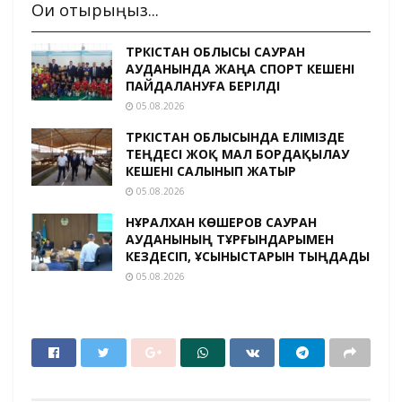
Оқи отырыңыз...
ТҮРКІСТАН ОБЛЫСЫ САУРАН
АУДАНЫНДА ЖАҢА СПОРТ КЕШЕНІ
ПАЙДАЛАНУҒА БЕРІЛДІ
05.08.2026
ТҮРКІСТАН ОБЛЫСЫНДА ЕЛІМІЗДЕ
ТЕҢДЕСІ ЖОҚ МАЛ БОРДАҚЫЛАУ
КЕШЕНІ САЛЫНЫП ЖАТЫР
05.08.2026
НҰРАЛХАН КӨШЕРОВ САУРАН
АУДАНЫНЫҢ ТҰРҒЫНДАРЫМЕН
КЕЗДЕСІП, ҰСЫНЫСТАРЫН ТЫҢДАДЫ
05.08.2026