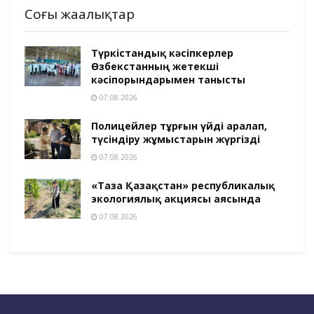
Соңғы жаңалықтар
Түркістандық кәсіпкерлер
Өзбекстанның жетекші
кәсіпорындарымен танысты
07.08.2026
Полицейлер тұрғын үйді аралап,
түсіндіру жұмыстарын жүргізді
07.08.2026
«Таза Қазақстан» республикалық
экологиялық акциясы аясында
07.08.2026