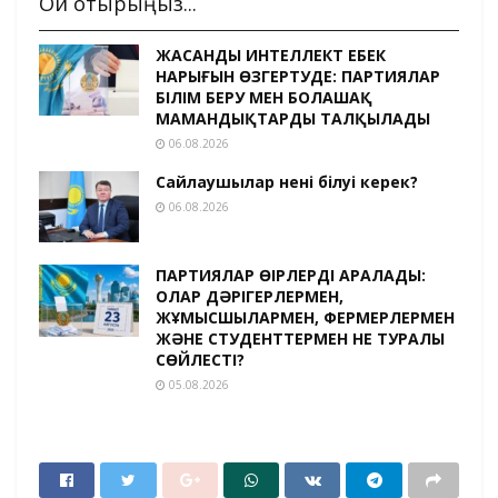
Оқи отырыңыз...
ЖАСАНДЫ ИНТЕЛЛЕКТ ЕҢБЕК
НАРЫҒЫН ӨЗГЕРТУДЕ: ПАРТИЯЛАР
БІЛІМ БЕРУ МЕН БОЛАШАҚ
МАМАНДЫҚТАРДЫ ТАЛҚЫЛАДЫ
06.08.2026
Сайлаушылар нені білуі керек?
06.08.2026
ПАРТИЯЛАР ӨҢІРЛЕРДІ АРАЛАДЫ:
ОЛАР ДӘРІГЕРЛЕРМЕН,
ЖҰМЫСШЫЛАРМЕН, ФЕРМЕРЛЕРМЕН
ЖӘНЕ СТУДЕНТТЕРМЕН НЕ ТУРАЛЫ
СӨЙЛЕСТІ?
05.08.2026