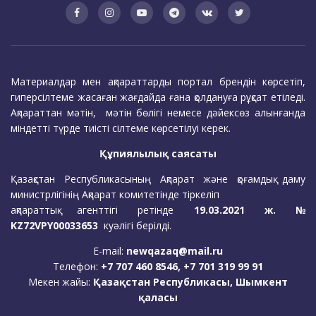
Материалдар мен ақпараттарды портал брендін көрсетіп,
гиперсілтеме жасаған жағдайда ғана қолдануға рұқсат етіледі.
Ақпараттан мәтін, мәтін бөлігі немесе дәйексөз алынғанда
міндетті түрде тиісті сілтеме көрсетілуі керек.
Құпиялылық саясаты
Қазақстан Республикасының Ақпарат және қоғамдық даму
министрлігінің Ақпарат комитетінде тіркеліп
ақпараттық агенттігі ретінде
19.03.2021 ж. №
KZ72VPY00033653
куәлігі берілді.
E-mail:
newqazaq@mail.ru
Телефон:
+7 707 460 8546, +7 701 319 99 91
Мекен жайы:
Қазақстан Республикасы, Шымкент
қаласы