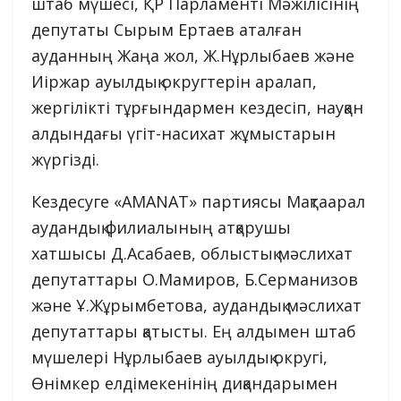
штаб мүшесі, ҚР Парламенті Мәжілісінің
депутаты Сырым Ертаев аталған
ауданның Жаңа жол, Ж.Нұрлыбаев және
Иіржар ауылдық округтерін аралап,
жергілікті тұрғындармен кездесіп, науқан
алдындағы үгіт-насихат жұмыстарын
жүргізді.
Кездесуге «AMANAT» партиясы Мақтаарал
аудандық филиалының атқарушы
хатшысы Д.Асабаев, облыстық мәслихат
депутаттары О.Мамиров, Б.Серманизов
және Ұ.Жұрымбетова, аудандық мәслихат
депутаттары қатысты. Ең алдымен штаб
мүшелері Нұрлыбаев ауылдық округі,
Өнімкер елдімекенінің диқандарымен