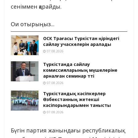
сеніммен қарайды.
Оқи отырыңыз...
ОСК Төрағасы Түркістан өңіріндегі
сайлау учаскелерін аралады
07.08.2026
Түркістанда сайлау
комиссияларының мүшелеріне
арналған семинар өтті
07.08.2026
Түркістандық кәсіпкерлер
Өзбекстанның жетекші
кәсіпорындарымен танысты
07.08.2026
Бүгін партия жанындағы республикалық