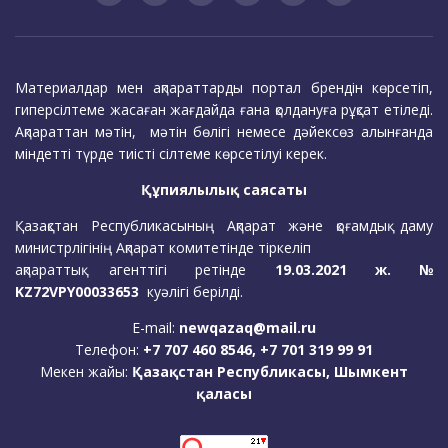
Материалдар мен ақпараттарды портал брендін көрсетіп,
гиперсілтеме жасаған жағдайда ғана қолдануға рұқсат етіледі.
Ақпараттан мәтін, мәтін бөлігі немесе дәйексөз алынғанда
міндетті түрде тиісті сілтеме көрсетілуі керек.
Құпиялылық саясаты
Қазақстан Республикасының Ақпарат және қоғамдық даму
министрлігінің Ақпарат комитетінде тіркеліп
ақпараттық агенттігі ретінде
19.03.2021 ж. №
KZ72VPY00033653
куәлігі берілді.
E-mail:
newqazaq@mail.ru
Телефон:
+7 707 460 8546, +7 701 319 99 91
Мекен жайы:
Қазақстан Республикасы, Шымкент
қаласы