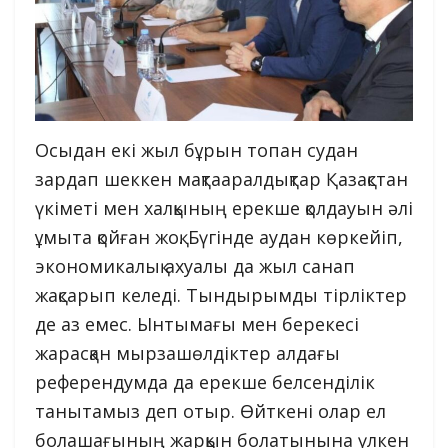
Осыдан екі жыл бұрын топан судан
зардап шеккен мақтааралдықтар Қазақстан
үкіметі мен халқының ерекше қолдауын әлі
ұмыта қойған жоқ. Бүгінде аудан көркейіп,
экономикалық ахуалы да жыл санап
жақсарып келеді. Тындырымды тірліктер
де аз емес. Ынтымағы мен берекесі
жарасқан мырзашөлдіктер алдағы
референдумда да ерекше белсенділік
танытамыз деп отыр. Өйткені олар ел
болашағының жарқын болатынына үлкен