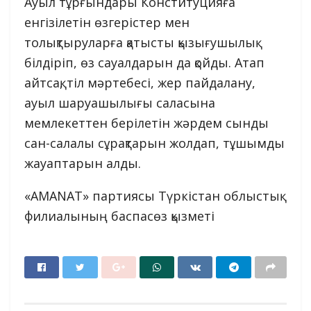
Ауыл тұрғындары Конституцияға
енгізілетін өзгерістер мен
толықтыруларға қатысты қызығушылық
білдіріп, өз сауалдарын да қойды. Атап
айтсақ, тіл мәртебесі, жер пайдалану,
ауыл шаруашылығы саласына
мемлекеттен берілетін жәрдем сынды
сан-салалы сұрақтарын жолдап, тұшымды
жауаптарын алды.
«AMANAT» партиясы Түркістан облыстық
филиалының баспасөз қызметі