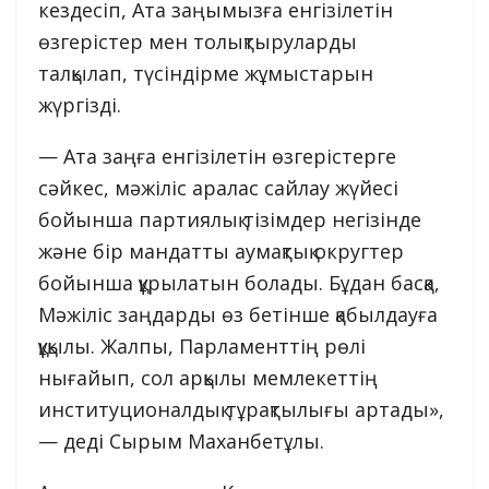
кездесіп, Ата заңымызға енгізілетін
өзгерістер мен толықтыруларды
талқылап, түсіндірме жұмыстарын
жүргізді.
— Ата заңға енгізілетін өзгерістерге
сәйкес, мәжіліс аралас сайлау жүйесі
бойынша партиялық тізімдер негізінде
және бір мандатты аумақтық округтер
бойынша құрылатын болады. Бұдан басқа,
Мәжіліс заңдарды өз бетінше қабылдауға
құқылы. Жалпы, Парламенттің рөлі
нығайып, сол арқылы мемлекеттің
институционалдық тұрақтылығы артады»,
— деді Сырым Маханбетұлы.