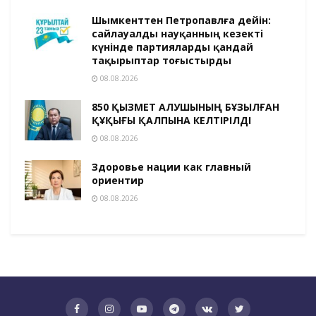
Шымкенттен Петропавлға дейін:
сайлауалды науқанның кезекті
күнінде партияларды қандай
тақырыптар тоғыстырды
08.08.2026
850 ҚЫЗМЕТ АЛУШЫНЫҢ БҰЗЫЛҒАН
ҚҰҚЫҒЫ ҚАЛПЫНА КЕЛТІРІЛДІ
08.08.2026
Здоровье нации как главный
ориентир
08.08.2026