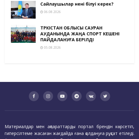
Сайлаушылар нені білуі керек?
06.08.2026
ТҮРКІСТАН ОБЛЫСЫ САУРАН
АУДАНЫНДА ЖАҢА СПОРТ КЕШЕНІ
ПАЙДАЛАНУҒА БЕРІЛДІ
05.08.2026
Материалдар мен ақпараттарды портал брендін көрсетіп,
гиперсілтеме жасаған жағдайда ғана қолдануға рұқсат етіледі.