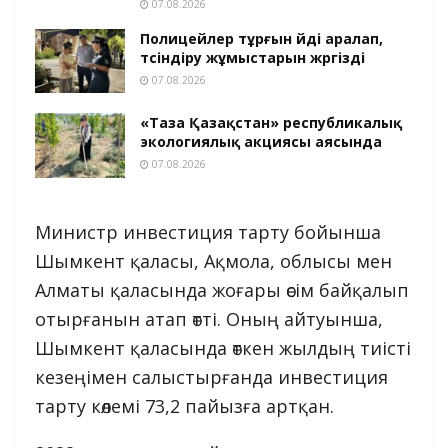
07.08.2026
Полицейлер тұрғын үйді аралап,
түсіндіру жұмыстарын жүргізді
07.08.2026
«Таза Қазақстан» республикалық
экологиялық акциясы аясында
07.08.2026
Министр инвестиция тарту бойынша
Шымкент қаласы, Ақмола, облысы мен
Алматы қаласында жоғары өсім байқалып
отырғанын атап өтті. Оның айтуынша,
Шымкент қаласында өткен жылдың тиісті
кезеңімен салыстырғанда инвестиция
тарту көлемі 73,2 пайызға артқан.