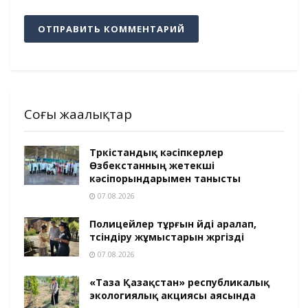
Соңғы жаңалықтар
Түркістандық кәсіпкерлер
Өзбекстанның жетекші
кәсіпорындарымен танысты
07.08.2026
Полицейлер тұрғын үйді аралап,
түсіндіру жұмыстарын жүргізді
07.08.2026
«Таза Қазақстан» республикалық
экологиялық акциясы аясында