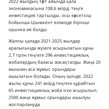
2022 жылдың төрт айында қала
экономикасына 108,6 млрд. теңге
инвестиция тартылды, осы көрсеткіш
бойынша Шымкент елімізде бірінші
орынға ие болды.
Жалпы қалада 2021-2025 жылдар
аралығында жүзеге асырылатын құны
2,7 трлн.теңгеге 296 инвестициялық
жобалардың базасы жасақталды. Жаңа 20
мыңнан аса жұмыс орындары
ашылатын болады. Оның ішінде, 2022
жылы құны 241 млрд.теңгені құрайтын
65 инвестициялық жоба іске асырылып,
2500 жаңа жұмыс орындары ашылуы
жоспарлануда.