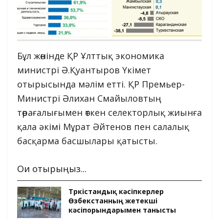
Бұл жөнінде ҚР Ұлттық экономика
министрі Ә.Қуантыров Үкімет
отырысында мәлім етті. ҚР Премьер-
Министрі Әлихан Смайыловтың
төрағалығымен өткен селекторлық жиынға
қала әкімі Мұрат Әйтенов пен салалық
басқарма басшылары қатысты.
Оқи отырыңыз...
Түркістандық кәсіпкерлер
Өзбекстанның жетекші
кәсіпорындарымен танысты