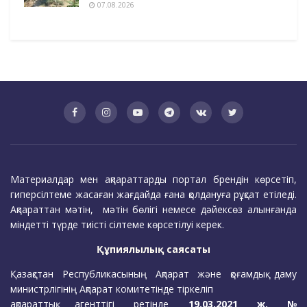
07.08.2026
Материалдар мен ақпараттарды портал брендін көрсетіп,
гиперсілтеме жасаған жағдайда ғана қолдануға рұқсат етіледі.
Ақпараттан мәтін, мәтін бөлігі немесе дәйексөз алынғанда
міндетті түрде тиісті сілтеме көрсетілуі керек.
Құпиялылық саясаты
Қазақстан Республикасының Ақпарат және қоғамдық даму
министрлігінің Ақпарат комитетінде тіркеліп
ақпараттық агенттігі ретінде
19.03.2021 ж. №