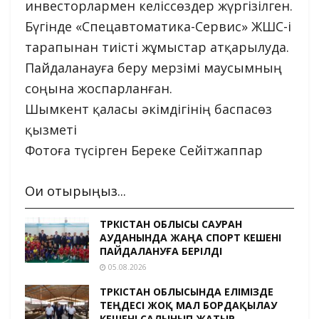
инвесторлармен келіссөздер жүргізілген.
Бүгінде «Спецавтоматика-Сервис» ЖШС-і
тарапынан тиісті жұмыстар атқарылуда.
Пайдаланауға беру мерзімі маусымның
соңына жоспарланған.
Шымкент қаласы әкімдігінің баспасөз
қызметі
Фотоға түсірген Береке Сейітжаппар
Оқи отырыңыз...
ТҮРКІСТАН ОБЛЫСЫ САУРАН
АУДАНЫНДА ЖАҢА СПОРТ КЕШЕНІ
ПАЙДАЛАНУҒА БЕРІЛДІ
05.08.2026
ТҮРКІСТАН ОБЛЫСЫНДА ЕЛІМІЗДЕ
ТЕҢДЕСІ ЖОҚ МАЛ БОРДАҚЫЛАУ
КЕШЕНІ САЛЫНЫП ЖАТЫР