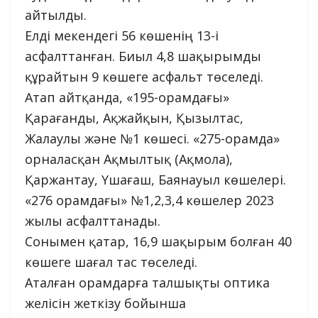
айтылды.
Елді мекендегі 56 көшенің 13-і
асфалттанған. Биыл 4,8 шақырымды
құрайтын 9 көшеге асфальт төселеді.
Атап айтқанда, «195-орамдағы»
Қарағанды, Ақжайқын, Қызылтас,
Жалаулы және №1 көшесі. «275-орамда»
орналасқан Ақмылтық (Ақмола),
Қаржантау, Үшағаш, Баянауыл көшелері.
«276 орамдағы» №1,2,3,4 көшелер 2023
жылы асфалттанады.
Сонымен қатар, 16,9 шақырым болған 40
көшеге шағал тас төселеді.
Аталған орамдарға талшықты оптика
желісін жеткізу бойынша