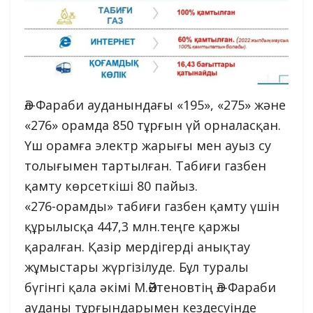
Әл-Фараби ауданындағы «195», «275» және
«276» орамда 850 тұрғын үй орналасқан.
Үш орамға электр жарығы мен ауыз су
толығымен тартылған. Табиғи газбен
қамту көрсеткіші 80 пайыз.
«276-орамды» табиғи газбен қамту үшін
құрылысқа 447,3 млн.теңге қаржы
қаралған. Қазір мердігерді анықтау
жұмыстары жүргізілуде. Бұл туралы
бүгінгі қала әкімі М.Әйтеновтің Әл-Фараби
ауданы тұрғындарымен кездесуінде