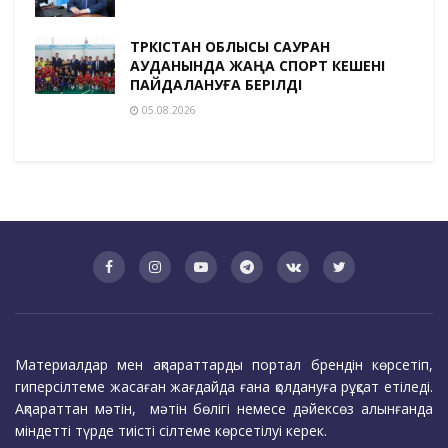
ТҮРКІСТАН ОБЛЫСЫ САУРАН
АУДАНЫНДА ЖАҢА СПОРТ КЕШЕНІ
ПАЙДАЛАНУҒА БЕРІЛДІ
05.08.2026
Материалдар мен ақпараттарды портал брендін көрсетіп,
гиперсілтеме жасаған жағдайда ғана қолдануға рұқсат етіледі.
Ақпараттан мәтін, мәтін бөлігі немесе дәйексөз алынғанда
міндетті түрде тиісті сілтеме көрсетілуі керек.