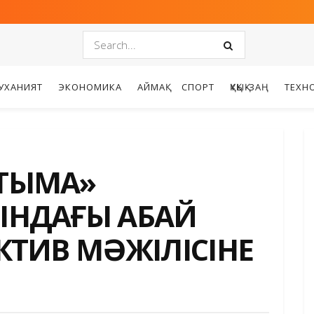
УХАНИЯТ
ЭКОНОМИКА
АЙМАҚ
СПОРТ
ҚҰҚЫҚ-ЗАҢ
ТЕХН
ТЫМАҚ»
НДАҒЫ АБАЙ
ТИВ МӘЖІЛІСІНЕ