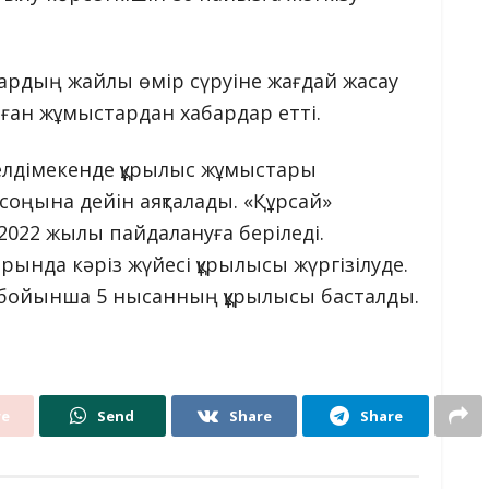
ардың жайлы өмір сүруіне жағдай жасау
ған жұмыстардан хабардар етті.
елдімекенде құрылыс жұмыстары
соңына дейін аяқталады. «Құрсай»
2022 жылы пайдалануға беріледі.
рында кәріз жүйесі құрылысы жүргізілуде.
 бойынша 5 нысанның құрылысы басталды.
re
Send
Share
Share