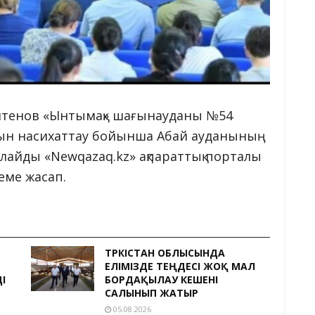
йтенов «Ынтымақ» шағынауданы №54
ын насихаттау бойынша Абай ауданының
рлайды «Newqazaq.kz» ақпараттық порталы
теме жасап.
ТҮРКІСТАН ОБЛЫСЫНДА
ЕЛІМІЗДЕ ТЕҢДЕСІ ЖОҚ МАЛ
І
БОРДАҚЫЛАУ КЕШЕНІ
САЛЫНЫП ЖАТЫР
05.08.2026