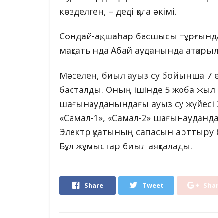
көзделген, – деді қала әкімі.
Сондай-ақ, шаһар басшысы тұрғынд
мақсатында Абай ауданында атқарыл
Мәселен, биыл ауыз су бойынша 7 
басталды. Оның ішінде 5 жоба жыл 
шағынауданындағы ауыз су жүйесі 
«Самал-1», «Самал-2» шағынауданда
Электр қуатының сапасын арттыру
Бұл жұмыстар биыл аяқталады.
Share
Tweet
Sha