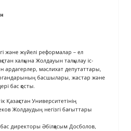
ЕН
і және жүйелі реформалар – ел
ақстан халқына Жолдауын талқылау іс-
ен ардагерлер, мәслихат депутаттары,
ғау органдарының басшылары, жастар және
ері бас қосты.
к Қазақстан Университетінің
ков Жолдаудың негізгі бағыттары
 бас директоры Әбілқасым Досболов,