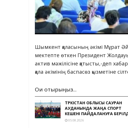
Шымкент қаласының әкімі Мұрат Ә
мектепте өткен Президент Жолдау
актив мәжілісіне қатысты,-деп хаба
қала әкімінің баспасөз қызметіне сіл
Оқи отырыңыз...
ТҮРКІСТАН ОБЛЫСЫ САУРАН
АУДАНЫНДА ЖАҢА СПОРТ
КЕШЕНІ ПАЙДАЛАНУҒА БЕРІЛД
05.08.2026