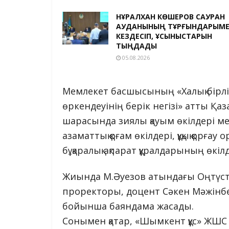
НҰРАЛХАН КӨШЕРОВ САУРАН
АУДАНЫНЫҢ ТҰРҒЫНДАРЫМ
КЕЗДЕСІП, ҰСЫНЫСТАРЫН
ТЫҢДАДЫ
05.08.2026
Мемлекет басшысының «Халық бірліг
өркендеуінің берік негізі» атты Қаз
шарасында зиялы қауым өкілдері м
азаматтық қоғам өкілдері, құқық қор
бұқаралық ақпарат құралдарының өкілд
Жиында М.Әуезов атындағы Оңтүсті
проректоры, доцент Сәкен Мәжінбе
бойынша баяндама жасады.
Сонымен қатар, «Шымкент құс» ЖШС