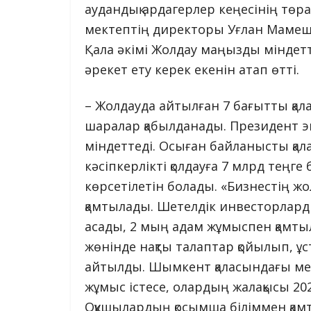
аудандық ардагерлер кеңесінің төр
мектептің директоры Уғлан Мамешо
Қала әкімі Жолдау маңызды міндетт
әрекет ету керек екенін атап өтті.
– Жолдауда айтылған 7 бағытты қал
шаралар қабылданады. Президент
міндеттеді. Осыған байланысты қа
кәсіпкерлікті қолдауға 7 млрд теңге
көрсетілетін болады. «Бизнестің 
қамтылады. Шетелдік инвесторларды
асады, 2 мың адам жұмыспен қамты
жөнінде нақты талаптар қойылып, ұ
айтылды. Шымкент қаласындағы ме
жұмыс істесе, олардың жалақысы 20
Оқушылардың қосымша біліммен қамт