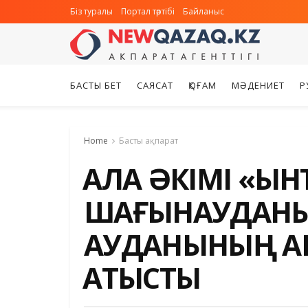
Біз туралы
Портал тәртібі
Байланыс
БАСТЫ БЕТ
САЯСАТ
ҚОҒАМ
МӘДЕНИЕТ
Р
Home
Басты ақпарат
ҚАЛА ӘКІМІ «ЫН
ШАҒЫНАУДАНЫ
АУДАНЫНЫҢ АК
ҚАТЫСТЫ