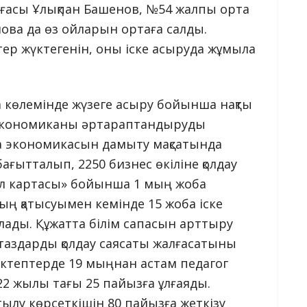
ағасы Ұлықпан Башенов, №54 жалпы орта
ва да өз ойларын ортаға салды.
ер жүктегенін, оны іске асыруда жұмыла
а көлемінде жүзеге асыру бойынша нақты
 экономиканы әртараптандыруды
ла экономикасын дамыту мақсатында
 бағытталып, 2250 бизнес өкіліне қолдау
жол картасы» бойынша 1 мың жоба
ң қатысуымен кемінде 15 жоба іске
лады. Құжатта білім сапасын арттыру
стаздарды қолдау саясаты жалғасатыны
ктептерде 19 мыңнан астам педагог
22 жылы тағы 25 пайызға ұлғаяды.
ылу көрсеткішін 80 пайызға жеткізу