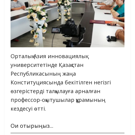
Орталық Азия инновациялық
университетінде Қазақстан
Республикасының жаңа
Конституциясында бекітілген негізгі
өзгерістерді талқылауға арналған
профессор-оқытушылар құрамының
кездесуі өтті.
Оқи отырыңыз...