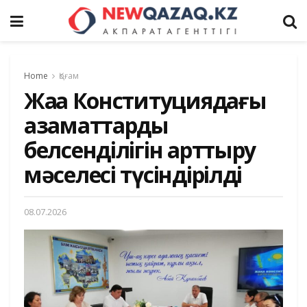
Home
Қоғам
Жаңа Конституциядағы
азаматтардың
белсенділігін арттыру
мәселесі түсіндірілді
08.07.2026