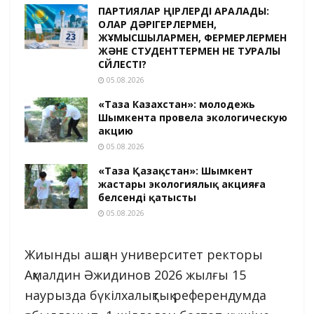
ПАРТИЯЛАР ӨҢІРЛЕРДІ АРАЛАДЫ:
ОЛАР ДӘРІГЕРЛЕРМЕН,
ЖҰМЫСШЫЛАРМЕН, ФЕРМЕРЛЕРМЕН
ЖӘНЕ СТУДЕНТТЕРМЕН НЕ ТУРАЛЫ
СӨЙЛЕСТІ?
05.08.2026
«Таза Казахстан»: молодежь
Шымкента провела экологическую
акцию
05.08.2026
«Таза Қазақстан»: Шымкент
жастары экологиялық акцияға
белсенді қатысты
05.08.2026
Жиынды ашқан университет ректоры
Ақмалдин Әжидинов 2026 жылғы 15
наурызда бүкілхалықтық референдумда