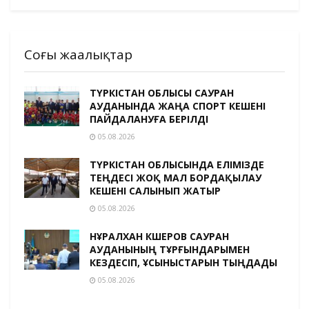
Соңғы жаңалықтар
ТҮРКІСТАН ОБЛЫСЫ САУРАН
АУДАНЫНДА ЖАҢА СПОРТ КЕШЕНІ
ПАЙДАЛАНУҒА БЕРІЛДІ
05.08.2026
ТҮРКІСТАН ОБЛЫСЫНДА ЕЛІМІЗДЕ
ТЕҢДЕСІ ЖОҚ МАЛ БОРДАҚЫЛАУ
КЕШЕНІ САЛЫНЫП ЖАТЫР
05.08.2026
НҰРАЛХАН КӨШЕРОВ САУРАН
АУДАНЫНЫҢ ТҰРҒЫНДАРЫМЕН
КЕЗДЕСІП, ҰСЫНЫСТАРЫН ТЫҢДАДЫ
05.08.2026