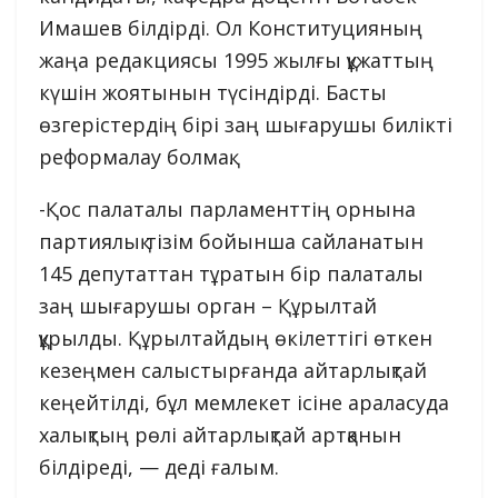
Имашев білдірді. Ол Конституцияның
жаңа редакциясы 1995 жылғы құжаттың
күшін жоятынын түсіндірді. Басты
өзгерістердің бірі заң шығарушы билікті
реформалау болмақ.
-Қос палаталы парламенттің орнына
партиялық тізім бойынша сайланатын
145 депутаттан тұратын бір палаталы
заң шығарушы орган – Құрылтай
құрылды. Құрылтайдың өкілеттігі өткен
кезеңмен салыстырғанда айтарлықтай
кеңейтілді, бұл мемлекет ісіне араласуда
халықтың рөлі айтарлықтай артқанын
білдіреді, — деді ғалым.