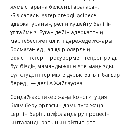
жұмыстарына белсенді араласқан.
-Біз сапалы өзгерістерді, әсіресе
адвокатураның рөлін күшейту бөлігін
құптаймыз. Бұған дейін адвокаттың
мәртебесі жеткілікті дәрежеде жоғары
болмаған еді, ал қазір олардың
өкілеттіктері прокурормен теңестірілді,
бұл біздің мамандық үшін өте маңызды.
Бұл студенттерімізге дұрыс бағыт-бағдар
береді, — деді А.Жайлауова.
Сондай-ақ, спикер жаңа Конституция
білім беру ортасын дамытуға жаңа
серпін беріп, цифрландыру процесін
ынталандыратынын айтып өтті.