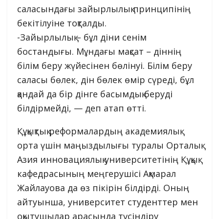
саласындағы зайырлылық принципінің
бекітілуіне тоқталды.
-Зайырлылық – бұл діни сенім
бостандығы. Мұндағы мақсат – діннің
білім беру жүйесінен бөлінуі. Білім беру
саласы бөлек, дін бөлек өмір сүреді, бұл
қандай да бір дінге басымдық беруді
білдірмейді, — деп атап өтті.
Құқықтық реформалардың академиялық
орта үшін маңыздылығы туралы Орталық
Азия инновациялық университетінің Құқық
кафедрасының меңгерушісі Ақмарал
Жайлауова да өз пікірін білдірді. Оның
айтуынша, университет студенттер мен
оқытушылар арасында түсіндіру