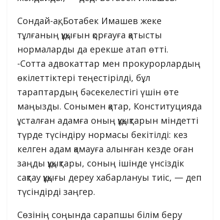
Сондай-ақ, Ботабек Имашев жеке
тұлғаның құқығын қорғауға қатысты
нормаларды да ерекше атап өтті.
-Сотта адвокаттар мен прокурорлардың
өкілеттіктері теңестірілді, бұл
тараптардың бәсекелестігі үшін өте
маңызды. Сонымен қатар, Конституцияда
ұсталған адамға оның құқықтарын міндетті
түрде түсіндіру нормасы бекітілді: кез
келген адам қамауға алынған кезде оған
заңды құқықтары, соның ішінде үнсіздік
сақтау құқығы дереу хабарлануы тиіс, — деп
түсіндірді заңгер.
Сөзінің соңында сарапшы білім беру