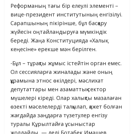
Реформаның тағы бір елеулі элементі –
вице-президент институтының енгізілуі.
Сарапшының пікірінше, бұл басқару
жүйесін оңтайландыруға мүмкіндік
береді. Жаңа Конституцияда «Халық
кеңесіне» ерекше мән берілген.
-Бұл – тұрақты жұмыс істейтін орган емес.
Ол сессияларға жиналады және оның
құрамына этнос өкілдері, мәслихат
депутаттары мен азаматтық сектор
мүшелері кіреді. Олар халықты мазалаған
өзекті мәселелерді талқылап, қажет болған
жағдайда заңдарға түзетулер енгізу
туралы Құрылтайға ұсыныстар
жолдайды, — деді Ботабек Имашев.