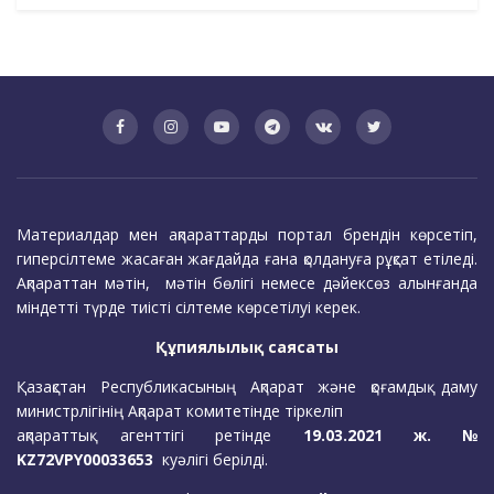
Материалдар мен ақпараттарды портал брендін көрсетіп,
гиперсілтеме жасаған жағдайда ғана қолдануға рұқсат етіледі.
Ақпараттан мәтін, мәтін бөлігі немесе дәйексөз алынғанда
міндетті түрде тиісті сілтеме көрсетілуі керек.
Құпиялылық саясаты
Қазақстан Республикасының Ақпарат және қоғамдық даму
министрлігінің Ақпарат комитетінде тіркеліп
ақпараттық агенттігі ретінде
19.03.2021 ж. №
KZ72VPY00033653
куәлігі берілді.