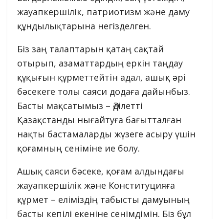
жауапкершілік, патриотизм және даму
құндылықтарына негізделген.
Біз заң талаптарын қатаң сақтай
отырып, азаматтардың еркін таңдау
құқығын құрметтейтін адал, ашық әрі
бәсекеге толы саяси додаға дайынбыз.
Басты мақсатымыз – Әділетті
Қазақстанды нығайтуға бағытталған
нақты бастамаларды жүзеге асыру үшін
қоғамның сеніміне ие болу.
Ашық саяси бәсеке, қоғам алдындағы
жауапкершілік және Конституцияға
құрмет – еліміздің табысты дамуының
басты кепілі екеніне сенімдімін. Біз бұл