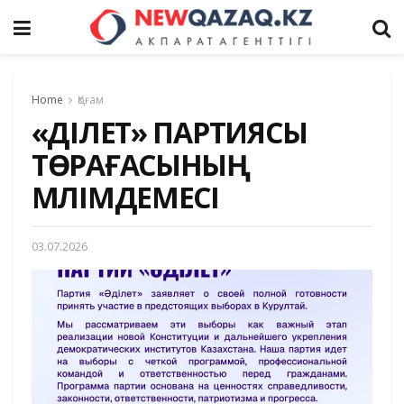
Home
Қоғам
«ӘДІЛЕТ» ПАРТИЯСЫ
ТӨРАҒАСЫНЫҢ
МӘЛІМДЕМЕСІ
03.07.2026