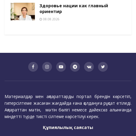
Здоровье нации как главный
ориентир
08.08.2026
Материалдар мен ақпараттарды портал брендін көрсетіп,
гиперсілтеме жасаған жағдайда ғана қолдануға рұқсат етіледі.
Ақпараттан мәтін, мәтін бөлігі немесе дәйексөз алынғанда
міндетті түрде тиісті сілтеме көрсетілуі керек.
Құпиялылық саясаты