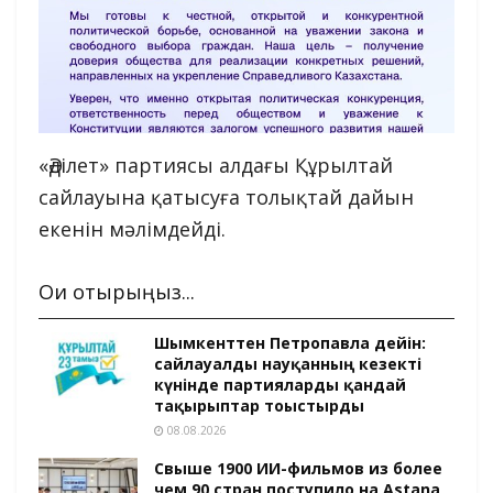
«Әділет» партиясы алдағы Құрылтай
сайлауына қатысуға толықтай дайын
екенін мәлімдейді.
Оқи отырыңыз...
Шымкенттен Петропавлға дейін:
сайлауалды науқанның кезекті
күнінде партияларды қандай
тақырыптар тоғыстырды
08.08.2026
Свыше 1900 ИИ-фильмов из более
чем 90 стран поступило на Astana