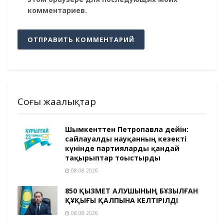
комментариев.
Соңғы жаңалықтар
Шымкенттен Петропавлға дейін:
сайлауалды науқанның кезекті
күнінде партияларды қандай
тақырыптар тоғыстырды
08.08.2026
850 ҚЫЗМЕТ АЛУШЫНЫҢ БҰЗЫЛҒАН
ҚҰҚЫҒЫ ҚАЛПЫНА КЕЛТІРІЛДІ
08.08.2026