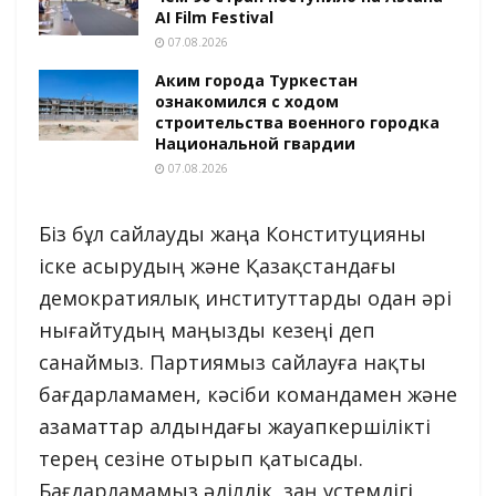
AI Film Festival
07.08.2026
Аким города Туркестан
ознакомился с ходом
строительства военного городка
Национальной гвардии
07.08.2026
Біз бұл сайлауды жаңа Конституцияны
іске асырудың және Қазақстандағы
демократиялық институттарды одан әрі
нығайтудың маңызды кезеңі деп
санаймыз. Партиямыз сайлауға нақты
бағдарламамен, кәсіби командамен және
азаматтар алдындағы жауапкершілікті
терең сезіне отырып қатысады.
Бағдарламамыз әділдік, заң үстемдігі,