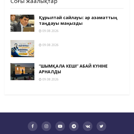
Соңғы жаңалықтар
Құрылтай сайлауы: әр азаматтың
таңдауы маңызды
09.08.2026
09.08.2026
“ШЫМҚАЛА КЕШІ” АБАЙ КҮНІНЕ
АРНАЛДЫ
09.08.2026