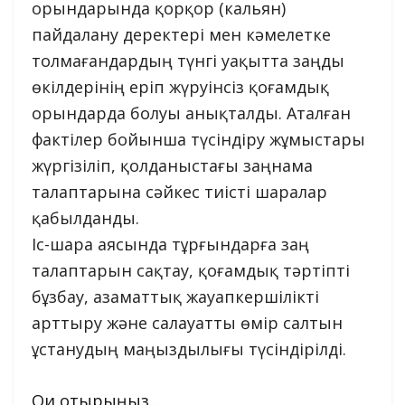
орындарында қорқор (кальян)
пайдалану деректері мен кәмелетке
толмағандардың түнгі уақытта заңды
өкілдерінің еріп жүруінсіз қоғамдық
орындарда болуы анықталды. Аталған
фактілер бойынша түсіндіру жұмыстары
жүргізіліп, қолданыстағы заңнама
талаптарына сәйкес тиісті шаралар
қабылданды.
Іс-шара аясында тұрғындарға заң
талаптарын сақтау, қоғамдық тәртіпті
бұзбау, азаматтық жауапкершілікті
арттыру және салауатты өмір салтын
ұстанудың маңыздылығы түсіндірілді.
Оқи отырыңыз...