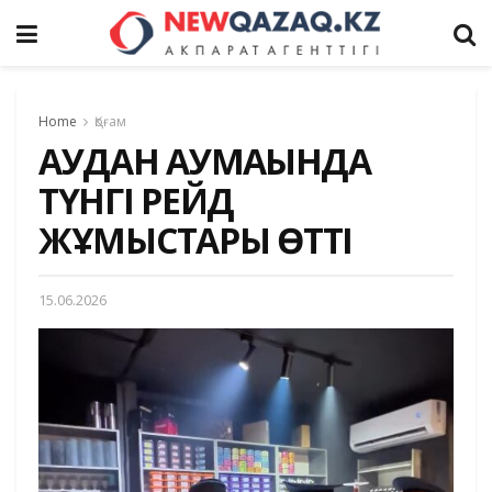
Home
Қоғам
АУДАН АУМАҒЫНДА
ТҮНГІ РЕЙД
ЖҰМЫСТАРЫ ӨТТІ
15.06.2026