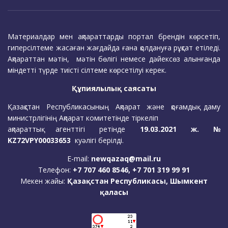
Материалдар мен ақпараттарды портал брендін көрсетіп,
гиперсілтеме жасаған жағдайда ғана қолдануға рұқсат етіледі.
Ақпараттан мәтін, мәтін бөлігі немесе дәйексөз алынғанда
міндетті түрде тиісті сілтеме көрсетілуі керек.
Құпиялылық саясаты
Қазақстан Республикасының Ақпарат және қоғамдық даму
министрлігінің Ақпарат комитетінде тіркеліп
ақпараттық агенттігі ретінде
19.03.2021 ж. №
KZ72VPY00033653
куәлігі берілді.
E-mail:
newqazaq@mail.ru
Телефон:
+7 707 460 8546, +7 701 319 99 91
Мекен жайы:
Қазақстан Республикасы, Шымкент
қаласы