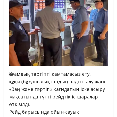
Қоғамдық тәртіпті қамтамасыз ету,
құқықбұзушылықтардың алдын алу және
«Заң және тәртіп» қағидатын іске асыру
мақсатында түнгі рейдтік іс-шаралар
өткізілді.
Рейд барысында ойын-сауық