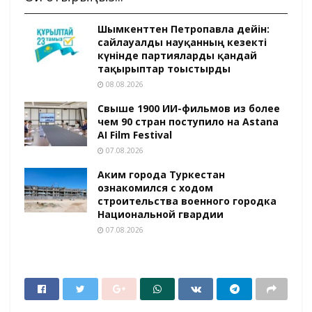
Шымкенттен Петропавлға дейін:
сайлауалды науқанның кезекті
күнінде партияларды қандай
тақырыптар тоғыстырды
08.08.2026
Свыше 1900 ИИ-фильмов из более
чем 90 стран поступило на Astana
AI Film Festival
07.08.2026
Аким города Туркестан
ознакомился с ходом
строительства военного городка
Национальной гвардии
07.08.2026