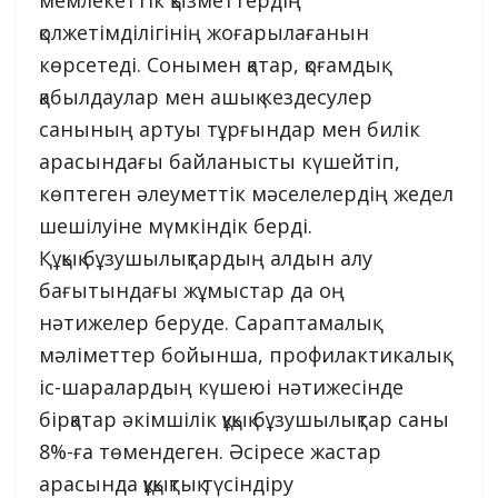
қолжетімділігінің жоғарылағанын
көрсетеді. Сонымен қатар, қоғамдық
қабылдаулар мен ашық кездесулер
санының артуы тұрғындар мен билік
арасындағы байланысты күшейтіп,
көптеген әлеуметтік мәселелердің жедел
шешілуіне мүмкіндік берді.
Құқық бұзушылықтардың алдын алу
бағытындағы жұмыстар да оң
нәтижелер беруде. Сараптамалық
мәліметтер бойынша, профилактикалық
іс-шаралардың күшеюі нәтижесінде
бірқатар әкімшілік құқық бұзушылықтар саны
8%-ға төмендеген. Әсіресе жастар
арасында құқықтық түсіндіру