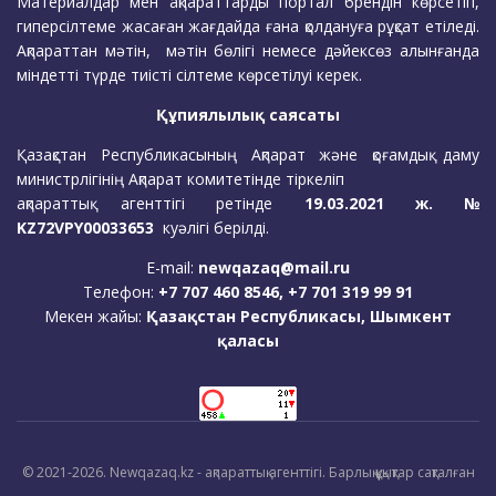
Материалдар мен ақпараттарды портал брендін көрсетіп,
гиперсілтеме жасаған жағдайда ғана қолдануға рұқсат етіледі.
Ақпараттан мәтін, мәтін бөлігі немесе дәйексөз алынғанда
міндетті түрде тиісті сілтеме көрсетілуі керек.
Құпиялылық саясаты
Қазақстан Республикасының Ақпарат және қоғамдық даму
министрлігінің Ақпарат комитетінде тіркеліп
ақпараттық агенттігі ретінде
19.03.2021 ж. №
KZ72VPY00033653
куәлігі берілді.
E-mail:
newqazaq@mail.ru
Телефон:
+7 707 460 8546, +7 701 319 99 91
Мекен жайы:
Қазақстан Республикасы, Шымкент
қаласы
© 2021-2026. Newqazaq.kz - ақпараттық агенттігі. Барлық құқықтар сақталған