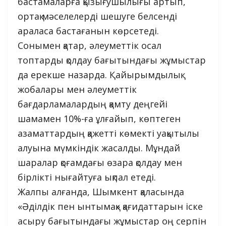
бастамаларға қызығушылығы артып,
ортақ мәселелерді шешуге белсенді
араласа бастағанын көрсетеді.
Сонымен қатар, әлеуметтік осал
топтарды қолдау бағытындағы жұмыстар
да ерекше назарда. Қайырымдылық
жобалары мен әлеуметтік
бағдарламалардың қамту деңгейі
шамамен 10%-ға ұлғайып, көптеген
азаматтардың қажетті көмекті уақытылы
алуына мүмкіндік жасалды. Мұндай
шаралар қоғамдағы өзара қолдау мен
бірлікті нығайтуға ықпал етеді.
Жалпы алғанда, Шымкент қаласында
«Әділдік пен ынтымақ» қағидаттарын іске
асыру бағытындағы жұмыстар оң серпін