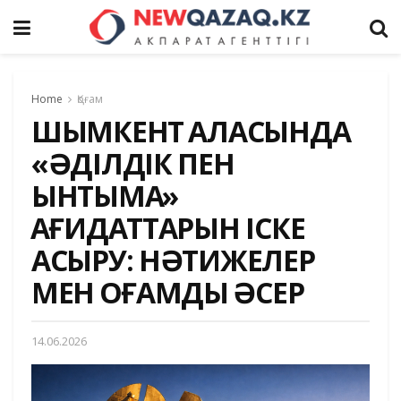
Home
Қоғам
ШЫМКЕНТ ҚАЛАСЫНДА
«ӘДІЛДІК ПЕН
ЫНТЫМАҚ»
ҚАҒИДАТТАРЫН ІСКЕ
АСЫРУ: НӘТИЖЕЛЕР
МЕН ҚОҒАМДЫҚ ӘСЕР
14.06.2026