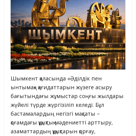
Шымкент қаласында «Әділдік пен
ынтымақ» қағидаттарын жүзеге асыру
бағытындағы жұмыстар соңғы жылдары
жүйелі түрде жүргізіліп келеді. Бұл
бастамалардың негізгі мақсаты –
қоғамдағы құқықтық мәдениетті арттыру,
азаматтардың құқықтарын қорғау,