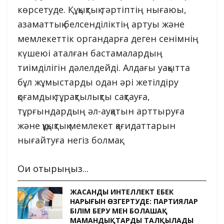
көрсетуде. Құқықтық тәртіптің нығаюы,
азаматтық белсенділіктің артуы және
мемлекеттік органдарға деген сенімнің
күшеюі аталған бастамалардың
тиімділігін дәлелдейді. Алдағы уақытта
бұл жұмыстарды одан әрі жетілдіру
қоғамдық тұрақтылықты сақтауға,
тұрғындардың әл-ауқатын арттыруға
және құқықтық мемлекет қағидаттарын
нығайтуға негіз болмақ.
Оқи отырыңыз...
ЖАСАНДЫ ИНТЕЛЛЕКТ ЕҢБЕК
НАРЫҒЫН ӨЗГЕРТУДЕ: ПАРТИЯЛАР
БІЛІМ БЕРУ МЕН БОЛАШАҚ
МАМАНДЫҚТАРДЫ ТАЛҚЫЛАДЫ