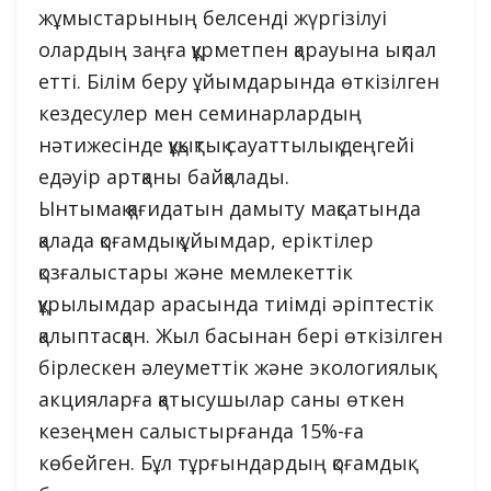
жұмыстарының белсенді жүргізілуі
олардың заңға құрметпен қарауына ықпал
етті. Білім беру ұйымдарында өткізілген
кездесулер мен семинарлардың
нәтижесінде құқықтық сауаттылық деңгейі
едәуір артқаны байқалады.
Ынтымақ қағидатын дамыту мақсатында
қалада қоғамдық ұйымдар, еріктілер
қозғалыстары және мемлекеттік
құрылымдар арасында тиімді әріптестік
қалыптасқан. Жыл басынан бері өткізілген
бірлескен әлеуметтік және экологиялық
акцияларға қатысушылар саны өткен
кезеңмен салыстырғанда 15%-ға
көбейген. Бұл тұрғындардың қоғамдық