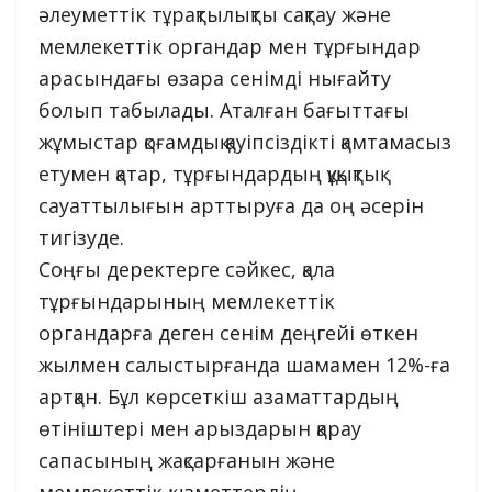
әлеуметтік тұрақтылықты сақтау және
мемлекеттік органдар мен тұрғындар
арасындағы өзара сенімді нығайту
болып табылады. Аталған бағыттағы
жұмыстар қоғамдық қауіпсіздікті қамтамасыз
етумен қатар, тұрғындардың құқықтық
сауаттылығын арттыруға да оң әсерін
тигізуде.
Соңғы деректерге сәйкес, қала
тұрғындарының мемлекеттік
органдарға деген сенім деңгейі өткен
жылмен салыстырғанда шамамен 12%-ға
артқан. Бұл көрсеткіш азаматтардың
өтініштері мен арыздарын қарау
сапасының жақсарғанын және
мемлекеттік қызметтердің