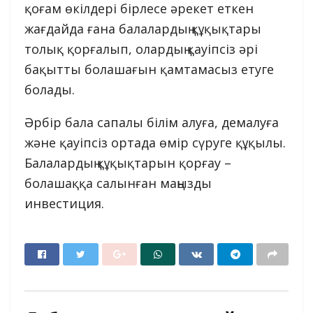
қоғам өкілдері бірлесе әрекет еткен
жағдайда ғана балалардың құқықтары
толық қорғалып, олардың қауіпсіз әрі
бақытты болашағын қамтамасыз етуге
болады.
Әрбір бала сапалы білім алуға, демалуға
және қауіпсіз ортада өмір сүруге құқылы.
Балалардың құқықтарын қорғау –
болашаққа салынған маңызды
инвестиция.