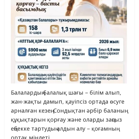
Балалардың балалық шағы – білім алып,
жан-жақты дамып, қауіпсіз ортада өсуге
арналған кезең. Сондықтан әрбір баланың
құқықтарын қорғау және оларды заңсыз
еңбекке тартудың алдын алу – қоғамның
ортақ міндеті.