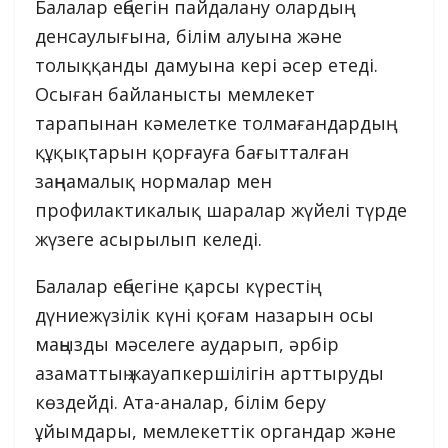
Балалар еңбегін пайдалану олардың
денсаулығына, білім алуына және
толыққанды дамуына кері әсер етеді.
Осыған байланысты мемлекет
тарапынан кәмелетке толмағандардың
құқықтарын қорғауға бағытталған
заңнамалық нормалар мен
профилактикалық шаралар жүйелі түрде
жүзеге асырылып келеді.
Балалар еңбегіне қарсы күрестің
дүниежүзілік күні қоғам назарын осы
маңызды мәселеге аударып, әрбір
азаматтың жауапкершілігін арттыруды
көздейді. Ата-аналар, білім беру
ұйымдары, мемлекеттік органдар және