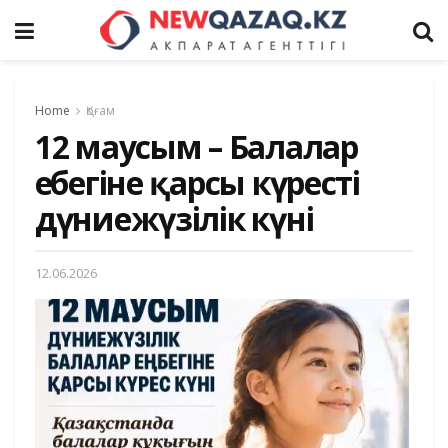
Home
Қоғам
12 маусым – Балалар
еңбегіне қарсы күрестің
дүниежүзілік күні
12.06.2026