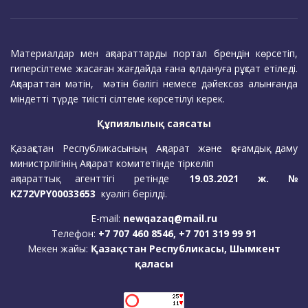
Материалдар мен ақпараттарды портал брендін көрсетіп,
гиперсілтеме жасаған жағдайда ғана қолдануға рұқсат етіледі.
Ақпараттан мәтін, мәтін бөлігі немесе дәйексөз алынғанда
міндетті түрде тиісті сілтеме көрсетілуі керек.
Құпиялылық саясаты
Қазақстан Республикасының Ақпарат және қоғамдық даму
министрлігінің Ақпарат комитетінде тіркеліп
ақпараттық агенттігі ретінде
19.03.2021 ж. №
KZ72VPY00033653
куәлігі берілді.
E-mail:
newqazaq@mail.ru
Телефон:
+7 707 460 8546, +7 701 319 99 91
Мекен жайы:
Қазақстан Республикасы, Шымкент
қаласы