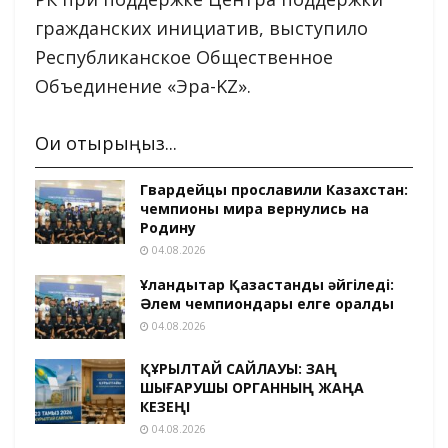
гражданских инициатив, выступило
Республиканское Общественное
Объединение «Эра-KZ».
Оқи отырыңыз...
Гвардейцы прославили Казахстан:
чемпионы мира вернулись на
Родину
04.08.2026
Ұландықтар Қазақстанды әйгіледі:
Әлем чемпиондары елге оралды
04.08.2026
ҚҰРЫЛТАЙ САЙЛАУЫ: ЗАҢ
ШЫҒАРУШЫ ОРГАННЫҢ ЖАҢА
КЕЗЕҢІ
04.08.2026