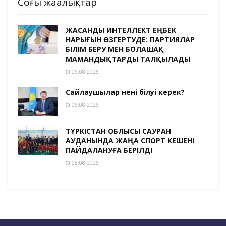
Соңғы жаңалықтар
ЖАСАНДЫ ИНТЕЛЛЕКТ ЕҢБЕК
НАРЫҒЫН ӨЗГЕРТУДЕ: ПАРТИЯЛАР
БІЛІМ БЕРУ МЕН БОЛАШАҚ
МАМАНДЫҚТАРДЫ ТАЛҚЫЛАДЫ
06.08.2026
Сайлаушылар нені білуі керек?
06.08.2026
ТҮРКІСТАН ОБЛЫСЫ САУРАН
АУДАНЫНДА ЖАҢА СПОРТ КЕШЕНІ
ПАЙДАЛАНУҒА БЕРІЛДІ
05.08.2026