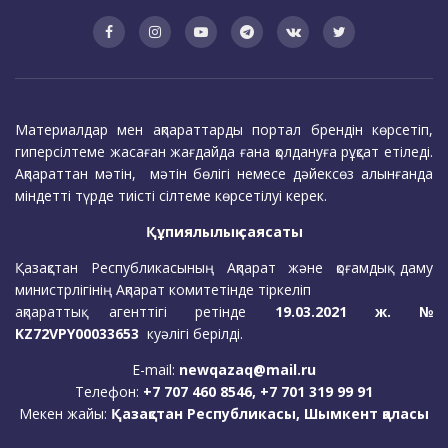
Материалдар мен ақпараттарды портал брендін көрсетіп,
гиперсілтеме жасаған жағдайда ғана қолдануға рұқсат етіледі.
Ақпараттан мәтін, мәтін бөлігі немесе дәйексөз алынғанда
міндетті түрде тиісті сілтеме көрсетілуі керек.
Құпиялылық саясаты
Қазақстан Республикасының Ақпарат және қоғамдық даму
министрлігінің Ақпарат комитетінде тіркеліп
ақпараттық агенттігі ретінде
19.03.2021 ж. №
KZ72VPY00033653
куәлігі берілді.
E-mail:
newqazaq@mail.ru
Телефон:
+7 707 460 8546, +7 701 319 99 91
Мекен жайы:
Қазақстан Республикасы, Шымкент қаласы