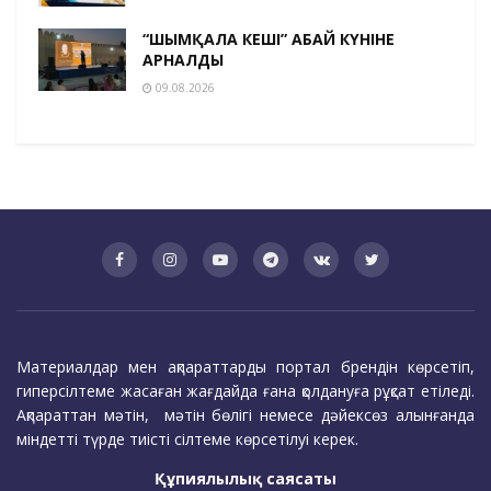
“ШЫМҚАЛА КЕШІ” АБАЙ КҮНІНЕ
АРНАЛДЫ
09.08.2026
Материалдар мен ақпараттарды портал брендін көрсетіп,
гиперсілтеме жасаған жағдайда ғана қолдануға рұқсат етіледі.
Ақпараттан мәтін, мәтін бөлігі немесе дәйексөз алынғанда
міндетті түрде тиісті сілтеме көрсетілуі керек.
Құпиялылық саясаты