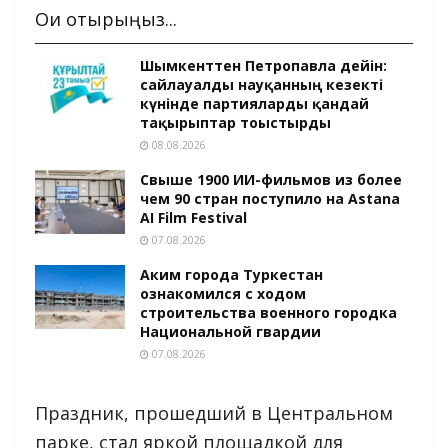
Оқи отырыңыз...
Шымкенттен Петропавлға дейін:
сайлауалды науқанның кезекті
күнінде партияларды қандай
тақырыптар тоғыстырды
08.08.2026
Свыше 1900 ИИ-фильмов из более
чем 90 стран поступило на Astana
AI Film Festival
07.08.2026
Аким города Туркестан
ознакомился с ходом
строительства военного городка
Национальной гвардии
07.08.2026
Праздник, прошедший в Центральном
парке, стал яркой площадкой для