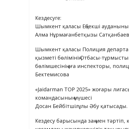
Кездесуге:
Шымкент қаласы Еңбекші ауданының
Алма Нұрмағанбетқызы Сатқанбае
Шымкент қаласы Полиция департам
қызметі бөлімінің Отбасы-тұрмыст
бөлімшесінің аға инспекторы, пол
Бектемисова
«Jaidarman TOP 2025» жоғары лига
командасының мүшесі
Досан Бейбітшілұлы Әбу қатысады.
Кездесу барысында заң мен тәртіп,