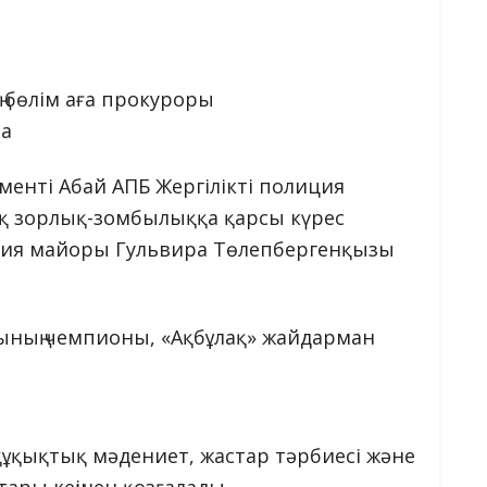
 бөлім аға прокуроры
ва
енті Абай АПБ Жергілікті полиция
ық зорлық-зомбылыққа қарсы күрес
иция майоры Гульвира Төлепбергенқызы
сының чемпионы, «Ақбұлақ» жайдарман
 құқықтық мәдениет, жастар тәрбиесі және