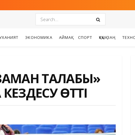
УХАНИЯТ
ЭКОНОМИКА
АЙМАҚ
СПОРТ
ҚҰҚЫҚ-ЗАҢ
ТЕХН
 ЗАМАН ТАЛАБЫ»
КЕЗДЕСУ ӨТТІ