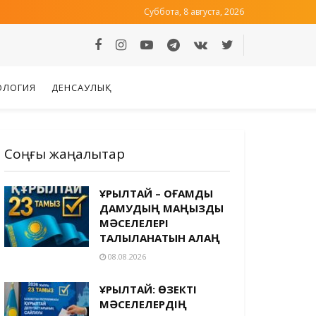
Суббота, 8 августа, 2026
ОЛОГИЯ
ДЕНСАУЛЫҚ
Соңғы жаңалықтар
ҚҰРЫЛТАЙ – ҚОҒАМДЫҚ
ДАМУДЫҢ МАҢЫЗДЫ
МӘСЕЛЕЛЕРІ
ТАЛҚЫЛАНАТЫН АЛАҢ
08.08.2026
ҚҰРЫЛТАЙ: ӨЗЕКТІ
МӘСЕЛЕЛЕРДІҢ