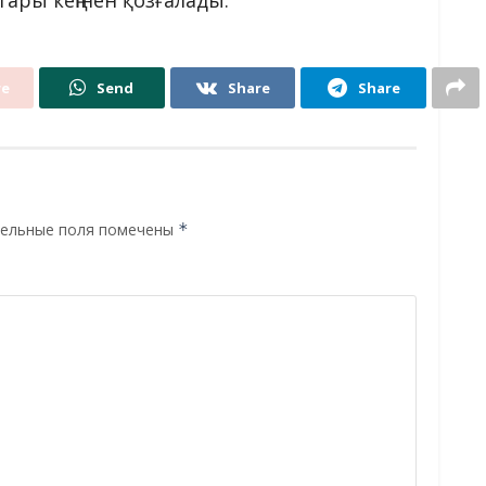
ары кеңінен қозғалады.
re
Send
Share
Share
ельные поля помечены
*