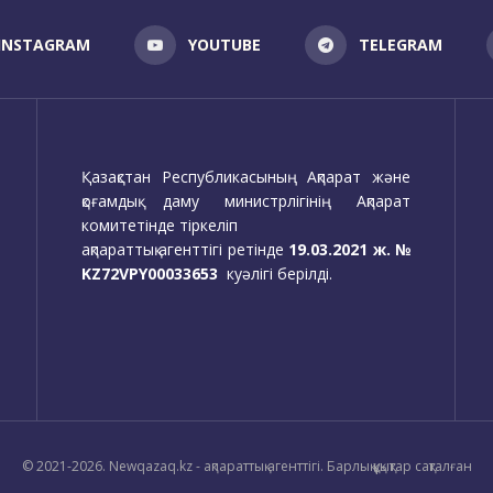
INSTAGRAM
YOUTUBE
TELEGRAM
Қазақстан Республикасының Ақпарат және
қоғамдық даму министрлігінің Ақпарат
комитетінде тіркеліп
ақпараттық агенттігі ретінде
19.03.2021 ж. №
KZ72VPY00033653
куәлігі берілді.
© 2021-2026. Newqazaq.kz - ақпараттық агенттігі. Барлық құқықтар сақталған