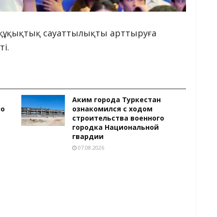
а құқықтық сауаттылықты арттыруға
і.
Аким города Туркестан
ло
ознакомился с ходом
строительства военного
городка Национальной
гвардии
07.08.2026