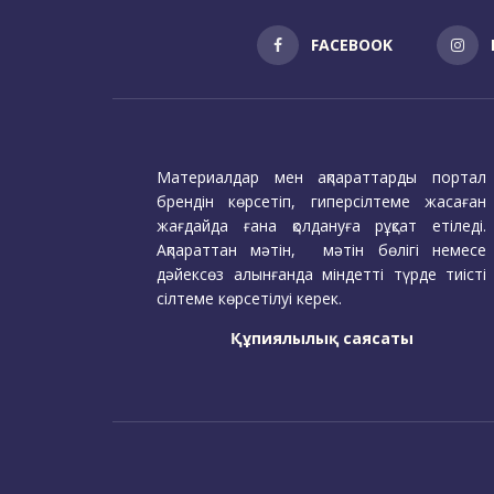
FACEBOOK
Материалдар мен ақпараттарды портал
брендін көрсетіп, гиперсілтеме жасаған
жағдайда ғана қолдануға рұқсат етіледі.
Ақпараттан мәтін, мәтін бөлігі немесе
дәйексөз алынғанда міндетті түрде тиісті
сілтеме көрсетілуі керек.
Құпиялылық саясаты