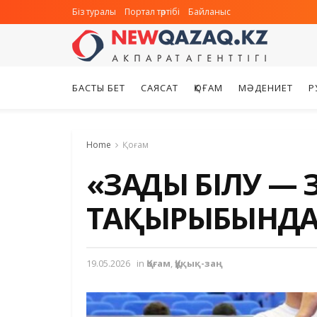
Біз туралы
Портал тәртібі
Байланыс
БАСТЫ БЕТ
САЯСАТ
ҚОҒАМ
МӘДЕНИЕТ
Р
Home
Қоғам
«ЗАҢДЫ БІЛУ —
ТАҚЫРЫБЫНДА 
19.05.2026
in
Қоғам
,
Құқық-заң