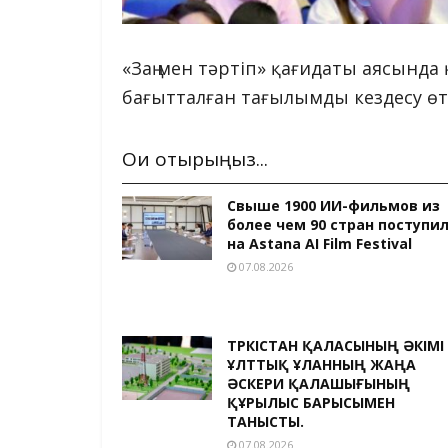
«Заң мен тәртіп» қағидаты аясынд
бағытталған тағылымды кездесу өтт
Оқи отырыңыз...
Свыше 1900 ИИ-фильмов из
более чем 90 стран поступи
на Astana AI Film Festival
07.08.2026
ТҮРКІСТАН ҚАЛАСЫНЫҢ ӘКІМІ
ҰЛТТЫҚ ҰЛАННЫҢ ЖАҢА
ӘСКЕРИ ҚАЛАШЫҒЫНЫҢ
ҚҰРЫЛЫС БАРЫСЫМЕН
ТАНЫСТЫ.
07.08.2026