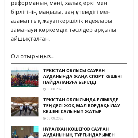
реформаның мәні, халық еркі мен
бірлігінің маңызы, заң үстемдігі мен
азаматтық жауапкершілік идеялары
заманауи көркемдік тәсілдер арқылы
айшықталған.
Оқи отырыңыз...
ТҮРКІСТАН ОБЛЫСЫ САУРАН
АУДАНЫНДА ЖАҢА СПОРТ КЕШЕНІ
ПАЙДАЛАНУҒА БЕРІЛДІ
05.08.2026
ТҮРКІСТАН ОБЛЫСЫНДА ЕЛІМІЗДЕ
ТЕҢДЕСІ ЖОҚ МАЛ БОРДАҚЫЛАУ
КЕШЕНІ САЛЫНЫП ЖАТЫР
05.08.2026
НҰРАЛХАН КӨШЕРОВ САУРАН
АУДАНЫНЫҢ ТҰРҒЫНДАРЫМЕН