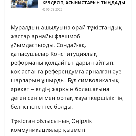
КЕЗДЕСІП, ҰСЫНЫСТАРЫН ТЫҢДАДЫ
05.08.2026
Муралдың ашылуына орай түркістандық
жастар арнайы флешмоб
ұйымдастырды. Сондай-ақ,
қатысушылар Конституциялық
реформаны қолдайтындарын айтып,
көк аспанға референдумға арналған әуе
шарларын ұшырды. Бұл символикалық
әрекет – елдің жарқын болашағына
деген сенім мен ортақ жауапкершіліктің
белгісі іспеттес болды.
Түркістан облысының Өңірлік
коммуникациялар қызметі