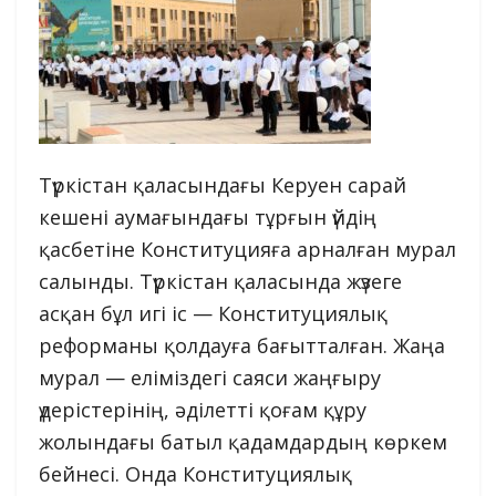
Түркістан қаласындағы Керуен сарай
кешені аумағындағы тұрғын үйдің
қасбетіне Конституцияға арналған мурал
салынды. Түркістан қаласында жүзеге
асқан бұл игі іс — Конституциялық
реформаны қолдауға бағытталған. Жаңа
мурал — еліміздегі саяси жаңғыру
үдерістерінің, әділетті қоғам құру
жолындағы батыл қадамдардың көркем
бейнесі. Онда Конституциялық