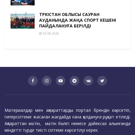
ТҮРКІСТАН ОБЛЫСЫ САУРАН
АУДАНЫНДА ЖАҢА СПОРТ КЕШЕНІ
ПАЙДАЛАНУҒА БЕРІЛДІ
05.08.2026
Материалдар мен ақпараттарды портал брендін көрсетіп,
гиперсілтеме жасаған жағдайда ғана қолдануға рұқсат етіледі.
Ақпараттан мәтін, мәтін бөлігі немесе дәйексөз алынғанда
міндетті түрде тиісті сілтеме көрсетілуі керек.