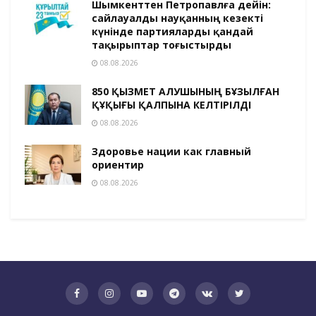
Шымкенттен Петропавлға дейін:
сайлауалды науқанның кезекті
күнінде партияларды қандай
тақырыптар тоғыстырды
08.08.2026
850 ҚЫЗМЕТ АЛУШЫНЫҢ БҰЗЫЛҒАН
ҚҰҚЫҒЫ ҚАЛПЫНА КЕЛТІРІЛДІ
08.08.2026
Здоровье нации как главный
ориентир
08.08.2026