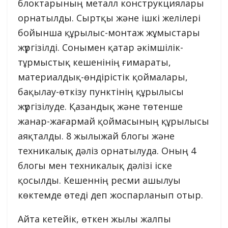
блоктарының металл конструкциялары
орнатылды. Сыртқы және ішкі желілері
бойынша құрылыс-монтаж жұмыстары
жүргізілді. Сонымен қатар әкімшілік-
тұрмыстық кешенінің ғимараты,
материалдық-өндірістік қоймалары,
бақылау-өткізу пунктінің құрылысы
жүргізілуде. Қазандық және төтенше
жанар-жағармай қоймасының құрылысы
аяқталды. 8 жылыжай блогы және
техникалық дәліз орнатылуда. Оның 4
блогы мен техникалық дәлізі іске
қосылды. Кешеннің ресми ашылуы
көктемде өтеді деп жоспарланып отыр.
Айта кетейік, өткен жылы жалпы