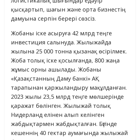
логистикалық шығындар едәуір
қысқартып, шағын және орта бизнестің
дамуына серпін берері сөзсіз.
Жобаны іске асыруға 42 млрд теңге
инвестиция салынуда. Жылыжайда
жылына 25 000 тонна қызанақ өсірілмек.
Жоба толық іске қосылғанда, 800 жаңа
жұмыс орны ашылады. Жобаны
«Қазақстанның Даму банкі» АҚ
тарапынан қаржыландыру мақұлданған.
2023 жылы 23,5 млрд теңге мөлшерінде
қаражат бөлінген. Жылыжай толық
Нидерланд елінен алып келінген
жабдықтармен жабдықталған. Бүгінде
кешеннің 40 гектар аумағында жылыжай