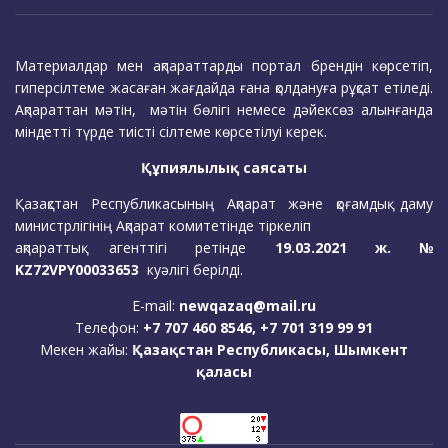
Материалдар мен ақпараттарды портал брендін көрсетіп,
гиперсілтеме жасаған жағдайда ғана қолдануға рұқсат етіледі.
Ақпараттан мәтін, мәтін бөлігі немесе дәйексөз алынғанда
міндетті түрде тиісті сілтеме көрсетілуі керек.
Құпиялылық саясаты
Қазақстан Республикасының Ақпарат және қоғамдық даму
министрлігінің Ақпарат комитетінде тіркеліп
ақпараттық агенттігі ретінде
19.03.2021 ж. №
KZ72VPY00033653
куәлігі берілді.
E-mail:
newqazaq@mail.ru
Телефон:
+7 707 460 8546, +7 701 319 99 91
Мекен жайы:
Қазақстан Республикасы, Шымкент
қаласы