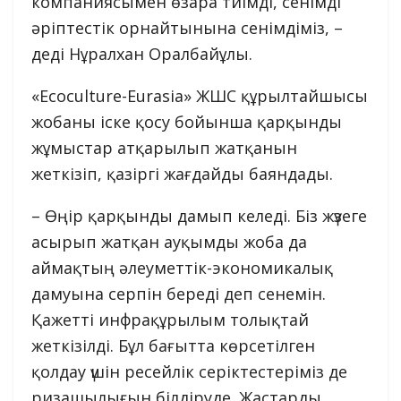
компаниясымен өзара тиімді, сенімді
әріптестік орнайтынына сенімдіміз, –
деді Нұралхан Оралбайұлы.
«Ecoculture-Eurasia» ЖШС құрылтайшысы
жобаны іске қосу бойынша қарқынды
жұмыстар атқарылып жатқанын
жеткізіп, қазіргі жағдайды баяндады.
– Өңір қарқынды дамып келеді. Біз жүзеге
асырып жатқан ауқымды жоба да
аймақтың әлеуметтік-экономикалық
дамуына серпін береді деп сенемін.
Қажетті инфрақұрылым толықтай
жеткізілді. Бұл бағытта көрсетілген
қолдау үшін ресейлік серіктестеріміз де
ризашылығын білдіруде. Жастарды