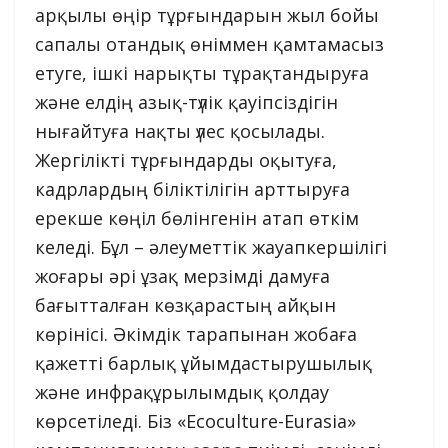
арқылы өңір тұрғындарын жыл бойы
сапалы отандық өніммен қамтамасыз
етуге, ішкі нарықты тұрақтандыруға
және елдің азық-түлік қауіпсіздігін
нығайтуға нақты үлес қосылады.
Жергілікті тұрғындарды оқытуға,
кадрлардың біліктілігін арттыруға
ерекше көңіл бөлінгенін атап өткім
келеді. Бұл – әлеуметтік жауапкершілігі
жоғары әрі ұзақ мерзімді дамуға
бағытталған көзқарастың айқын
көрінісі. Әкімдік тарапынан жобаға
қажетті барлық ұйымдастырушылық
және инфрақұрылымдық қолдау
көрсетіледі. Біз «Ecoculture-Eurasia»