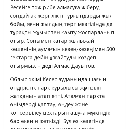
Ресейге тәжірибе алмасуға жіберу,
сондай-ақ жергілікті тұрғындарды жыл
бойы, яғни жылдың төрт мезгілінде де
тұрақты жұмыспен қамту жоспарланып
отыр. Сонымен қатар жылыжай
кешенінің аумағын кезең-кезеңімен 500
гектарға дейін ұлғайтуды көздеп
отырмыз, – деді Алмас Дауытов.
Облыс әкімі Келес ауданында шағын
өндірістік парк құрылысы жүргізіліп
жатқанын атап өтті. Аталған паркте
өнімдерді қаптау, өңдеу және
консервілеу цехтарын ашуға мүмкіндік
бар екенін жеткізді. Бұл өз кезегінде