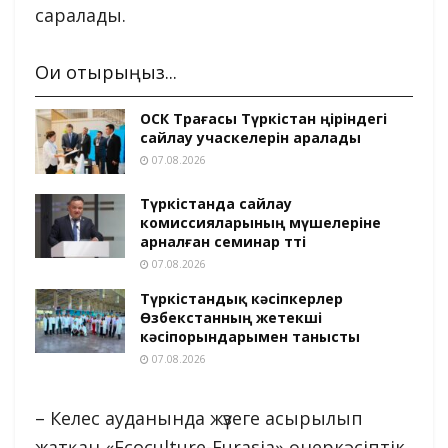
саралады.
Оқи отырыңыз...
ОСК Төрағасы Түркістан өңіріндегі
сайлау учаскелерін аралады
07.08.2026
Түркістанда сайлау
комиссияларының мүшелеріне
арналған семинар өтті
07.08.2026
Түркістандық кәсіпкерлер
Өзбекстанның жетекші
кәсіпорындарымен танысты
07.08.2026
– Келес ауданында жүзеге асырылып
жатқан «Ecoculture-Eurasia» өнеркәсіптік