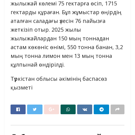
жылыжай көлемі 75 гектарға өсіп, 1715
гектарды құраған. Бұл жұмыстар өңірдің
аталған саладағы үлесін 76 пайызға
жеткізіп отыр. 2025 жылы
жылыжайлардан 150 мың тоннадан
астам көкөніс өнімі, 550 тонна банан, 3,2
мың тонна лимон мен 13 мың тонна
құлпынай өндірілді.
Түркістан облысы әкімінің баспасөз
қызметі