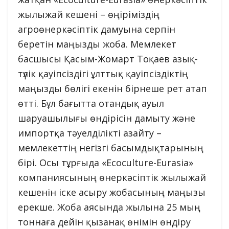
жылыжай кешені – өңіріміздің
агроөнеркәсіптік дамуына серпін
беретін маңызды жоба. Мемлекет
басшысы Қасым-Жомарт Тоқаев азық-
түлік қауіпсіздігі ұлттық қауіпсіздіктің
маңызды бөлігі екенін бірнеше рет атап
өтті. Бұл бағытта отандық ауыл
шаруашылығы өндірісін дамыту және
импортқа тәуелділікті азайту –
мемлекеттің негізгі басымдықтарының
бірі. Осы тұрғыда «Ecoculture-Eurasia»
компаниясының өнеркәсіптік жылыжай
кешенін іске асыру жобасының маңызы
ерекше. Жоба аясында жылына 25 мың
тоннаға дейін қызанақ өнімін өндіру