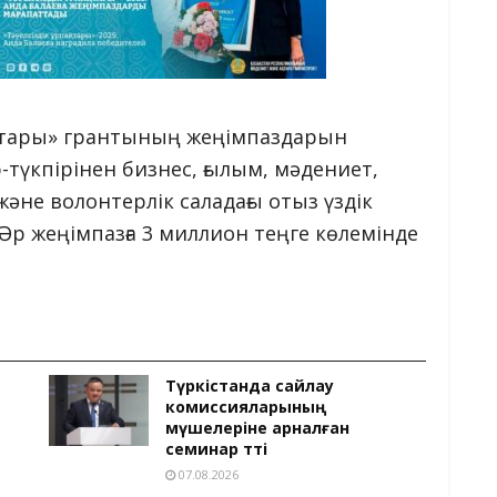
ақтары» грантының жеңімпаздарын
р-түкпірінен бизнес, ғылым, мәдениет,
әне волонтерлік саладағы отыз үздік
Әр жеңімпазға 3 миллион теңге көлемінде
Түркістанда сайлау
комиссияларының
мүшелеріне арналған
семинар өтті
07.08.2026