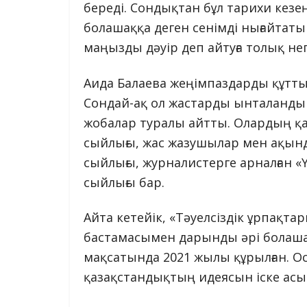
береді. Сондықтан бұл тарихи кезең
болашаққа деген сенімді нығайтат
маңызды дәуір деп айтуға толық нег
Аида Балаева жеңімпаздарды құтты
Сондай-ақ ол жастарды ынталандыру
жобалар туралы айтты. Олардың қ
сыйлығы, жас жазушылар мен ақынд
сыйлығы, журналистерге арналған 
сыйлығы бар.
Айта кетейік, «Тәуелсіздік ұрпақ
бастамасымен дарынды әрі болашағ
мақсатында 2021 жылы құрылған. Ос
қазақстандықтың идеясын іске асыр