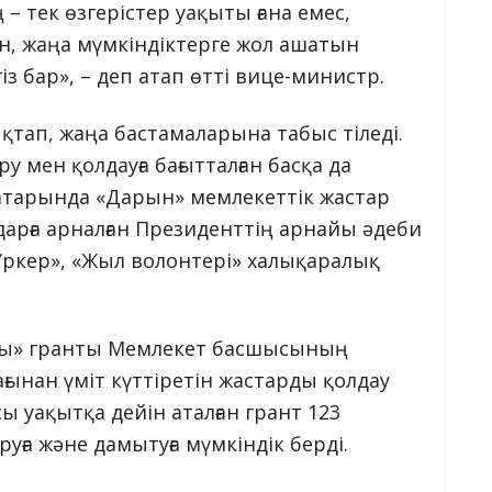
 – тек өзгерістер уақыты ғана емес,
ын, жаңа мүмкіндіктерге жол ашатын
із бар», – деп атап өтті вице-министр.
қтап, жаңа бастамаларына табыс тіледі.
 мен қолдауға бағытталған басқа да
атарында «Дарын» мемлекеттік жастар
арға арналған Президенттің арнайы әдеби
«Үркер», «Жыл волонтері» халықаралық
тары» гранты Мемлекет басшысының
ынан үміт күттіретін жастарды қолдау
ы уақытқа дейін аталған грант 123
уға және дамытуға мүмкіндік берді.