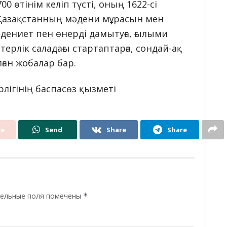
0 өтінім келіп түсті, оның 1622-сі
Қазақстанның мәдени мұрасын мен
әдениет пен өнерді дамытуға, ғылыми
терлік саладағы стартаптарға, сондай-ақ
лған жобалар бар.
лігінің баспасөз қызметі
re
Send
Share
Share
ельные поля помечены
*