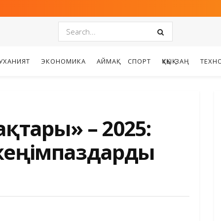
УХАНИЯТ
ЭКОНОМИКА
АЙМАҚ
СПОРТ
ҚҰҚЫҚ-ЗАҢ
ТЕХН
ақтары» – 2025:
жеңімпаздарды