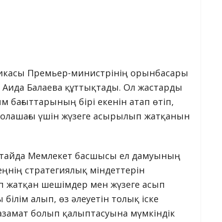
ликасы Премьер-министрінің орынбасары
 Аида Балаева құттықтады. Ол жастарды
м бағыттарының бірі екенін атап өтіп,
болашағы үшін жүзеге асырылып жатқанын
лтайда Мемлекет басшысы ел дамуының
еңнің стратегиялық міндеттерін
ып жатқан шешімдер мен жүзеге асып
білім алып, өз әлеуетін толық іске
ы азамат болып қалыптасуына мүмкіндік