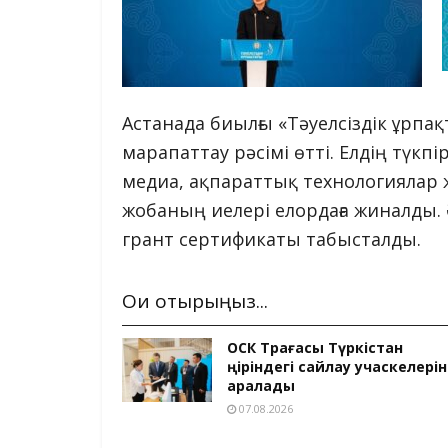
Астанада биылғы «Тәуелсіздік ұрп
марапаттау рәсімі өтті. Елдің түкпі
медиа, ақпараттық технологиялар ж
жобаның иелері елордаға жиналды. 
грант сертификаты табысталды.
Оқи отырыңыз...
ОСК Төрағасы Түркістан
өңіріндегі сайлау учаскелерін
аралады
07.08.2026