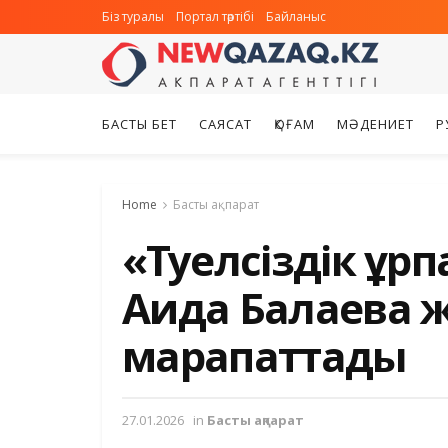
Біз туралы
Портал тәртібі
Байланыс
БАСТЫ БЕТ
САЯСАТ
ҚОҒАМ
МӘДЕНИЕТ
Р
Home
Басты ақпарат
«Тәуелсіздік ұрп
Аида Балаева 
марапаттады
27.01.2026
in
Басты ақпарат