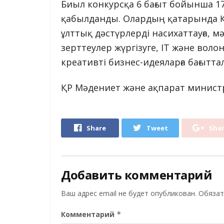
Биыл конкурсқа 6 бағыт бойынша 170
қабылданды. Олардың қатарында 
ұлттық дәстүрлерді насихаттауға, м
зерттеулер жүргізуге, IT және волон
креативті бизнес-идеяларға бағытта
ҚР Мәдениет және ақпарат министр
Share
Tweet
Sha
Добавить комментарий
Ваш адрес email не будет опубликован.
Обязат
Комментарий
*