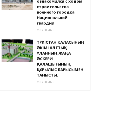
ознакомился с ходом
строительства
военного городка
Национальной
гвардии
07.08.2026
ТҮРКІСТАН ҚАЛАСЫНЫҢ
ӘКІМІ ҰЛТТЫҚ
ҰЛАННЫҢ ЖАҢА
ӘСКЕРИ
ҚАЛАШЫҒЫНЫҢ
ҚҰРЫЛЫС БАРЫСЫМЕН
ТАНЫСТЫ.
07.08.2026