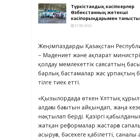
Түркістандық кәсіпкерлер
Өзбекстанның жетекші
кәсіпорындарымен танысты
07.08.2026
Жеңімпаздарды Қазақстан Респуб
– Мәдениет және ақпарат министрі
қолдау мемлекеттік саясаттың басы
барлық бастамалар жас ұрпақтың 
тілге тиек етті.
«Қызылордада өткен Ұлттық құры
алдағы бағытын айқындап, жаңа кез
нақтылап берді. Қазіргі қабылдан
жатқан реформалар жастарға сапалы 
асыруға, бәсекеге қабілетті, санал