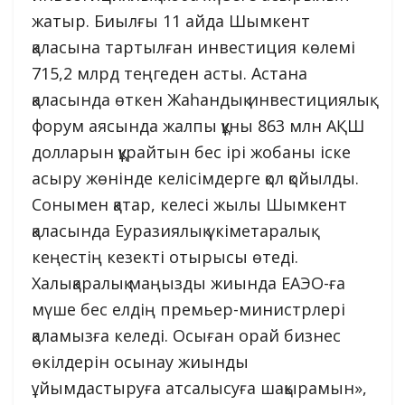
жатыр. Биылғы 11 айда Шымкент
қаласына тартылған инвестиция көлемі
715,2 млрд теңгеден асты. Астана
қаласында өткен Жаһандық инвестициялық
форум аясында жалпы құны 863 млн АҚШ
долларын құрайтын бес ірі жобаны іске
асыру жөнінде келісімдерге қол қойылды.
Сонымен қатар, келесі жылы Шымкент
қаласында Еуразиялық үкіметаралық
кеңестің кезекті отырысы өтеді.
Халықаралық маңызды жиында ЕАЭО-ға
мүше бес елдің премьер-министрлері
қаламызға келеді. Осыған орай бизнес
өкілдерін осынау жиынды
ұйымдастыруға атсалысуға шақырамын»,