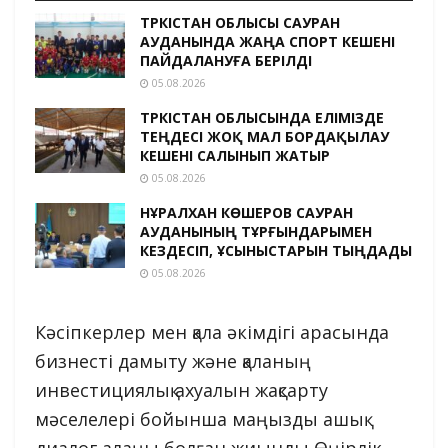
ТҮРКІСТАН ОБЛЫСЫ САУРАН
АУДАНЫНДА ЖАҢА СПОРТ КЕШЕНІ
ПАЙДАЛАНУҒА БЕРІЛДІ
05.08.2026
ТҮРКІСТАН ОБЛЫСЫНДА ЕЛІМІЗДЕ
ТЕҢДЕСІ ЖОҚ МАЛ БОРДАҚЫЛАУ
КЕШЕНІ САЛЫНЫП ЖАТЫР
05.08.2026
НҰРАЛХАН КӨШЕРОВ САУРАН
АУДАНЫНЫҢ ТҰРҒЫНДАРЫМЕН
КЕЗДЕСІП, ҰСЫНЫСТАРЫН ТЫҢДАДЫ
05.08.2026
Кәсіпкерлер мен қала әкімдігі арасында
бизнесті дамыту және қаланың
инвестициялық ахуалын жақсарту
мәселелері бойынша маңызды ашық