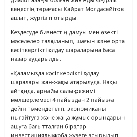
диалог алаңы болған жиынды Өңірлік
кеңестің төрағасы Қайрат Молдасейітов
ашып, жүргізіп отырды.
Кездесуде бизнестің дамуы мен өзекті
мәселелер талқыланып, шағын және орта
кәсіпкерлікті қолдау шараларына баса
назар аударылды.
«Қаламызда кәсіпкерлікті қолдау
шаралары жан-жақты атқарылуда. Нақты
айтқанда, арнайы салық режимі
мөлшерлемесі 4 пайыздан 2 пайызға
дейін төмендетіліп, экономиканы
нығайтуға және жаңа жұмыс орындарын
ашуға бағытталған бірқатар
инвестициялық жоба жүзеге асырылып