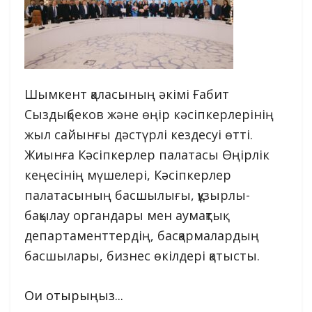
Шымкент қаласының әкімі Ғабит
Сыздықбеков және өңір кәсіпкерлерінің
жыл сайынғы дәстүрлі кездесуі өтті.
Жиынға Кәсіпкерлер палатасы Өңірлік
кеңесінің мүшелері, Кәсіпкерлер
палатасының басшылығы, құзырлы-
бақылау органдары мен аумақтық
департаменттердің, басқармалардың
басшылары, бизнес өкілдері қатысты.
Оқи отырыңыз...