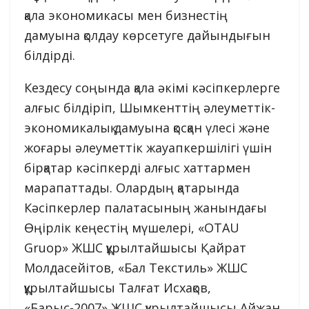
қала экономикасы мен бизнестің
дамуына қолдау көрсетуге дайындығын
білдірді.
Кездесу соңында қала әкімі кәсіпкерлерге
алғыс білдіріп, Шымкенттің әлеуметтік-
экономикалық дамуына қосқан үлесі және
жоғары әлеуметтік жауапкершілігі үшін
бірқатар кәсіпкерді алғыс хаттармен
марапаттады. Олардың қатарында
Кәсіпкерлер палатасының жанындағы
Өңірлік кеңестің мүшелері, «OTAU
Gruop» ЖШС құрылтайшысы Қайрат
Молдасейітов, «Бал Текстиль» ЖШС
құрылтайшысы Талғат Исхақов,
«Барыс-2007» ЖШС құрылтайшысы Айжан