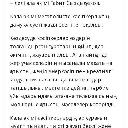
– деді қала әкімі Ғабит Сыздықбеков.
Қала әкімі мегаполисте кәсіпкерліктің
даму әлеуеті жақсы екеніне тоқталды.
Кездесуде кәсіпкерлер өздерін
толғандырған сұрақтарын қойып, қала
әкімінің жауабын алды. Атап айтқанда
жер учаскелерінің нысаналы мақсатына
қатысты, жеңіл өнеркәсіп пен креативті
индустрия саласындағы мамандар
тапшылығы, мектепке дейінгі тәрбие
ұйымдарындағы ата-ана төлемақысының
мөлшеріне қатысты мәселелер көтерілді.
Қала әкімі кәсіпкерлердің әр сұрағын
мұқият тыңдап, тиісті жауап берді және