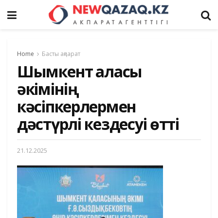
Home
Басты ақпарат
Шымкент қаласы
әкімінің
кәсіпкерлермен
дәстүрлі кездесуі өтті
21.12.2025