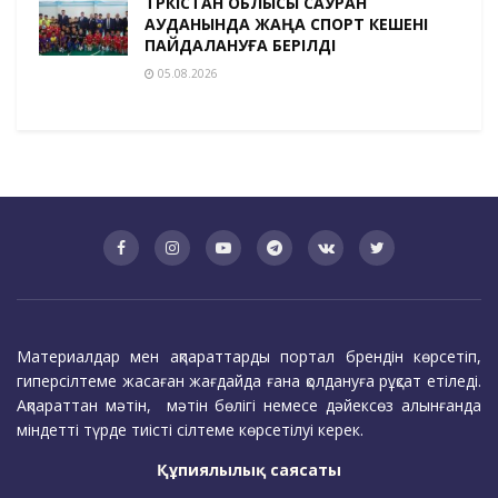
ТҮРКІСТАН ОБЛЫСЫ САУРАН
АУДАНЫНДА ЖАҢА СПОРТ КЕШЕНІ
ПАЙДАЛАНУҒА БЕРІЛДІ
05.08.2026
Материалдар мен ақпараттарды портал брендін көрсетіп,
гиперсілтеме жасаған жағдайда ғана қолдануға рұқсат етіледі.
Ақпараттан мәтін, мәтін бөлігі немесе дәйексөз алынғанда
міндетті түрде тиісті сілтеме көрсетілуі керек.
Құпиялылық саясаты