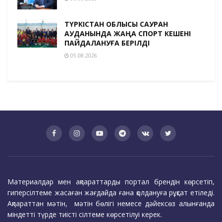
ТҮРКІСТАН ОБЛЫСЫ САУРАН
АУДАНЫНДА ЖАҢА СПОРТ КЕШЕНІ
ПАЙДАЛАНУҒА БЕРІЛДІ
05.08.2026
Материалдар мен ақпараттарды портал брендін көрсетіп,
гиперсілтеме жасаған жағдайда ғана қолдануға рұқсат етіледі.
Ақпараттан мәтін, мәтін бөлігі немесе дәйексөз алынғанда
міндетті түрде тиісті сілтеме көрсетілуі керек.