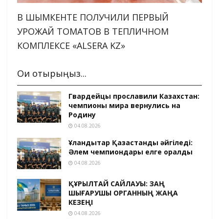
В ШЫМКЕНТЕ ПОЛУЧИЛИ ПЕРВЫЙ
УРОЖАЙ ТОМАТОВ В ТЕПЛИЧНОМ
КОМПЛЕКСЕ «ALSERA KZ»
Оқи отырыңыз...
Гвардейцы прославили Казахстан:
чемпионы мира вернулись на
Родину
04.08.2026
Ұландықтар Қазақстанды әйгіледі:
Әлем чемпиондары елге оралды
04.08.2026
ҚҰРЫЛТАЙ САЙЛАУЫ: ЗАҢ
ШЫҒАРУШЫ ОРГАННЫҢ ЖАҢА
КЕЗЕҢІ
04.08.2026