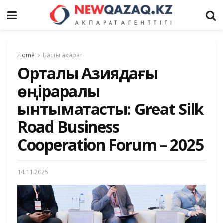
Home
Басты ақпарат
Орталық Азиядағы
өңіраралық
ынтымақтастық: Great Silk
Road Business
Cooperation Forum – 2025
14.11.2025