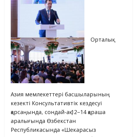
Орталық
Азия мемлекеттері басшыларының
кезекті Консультативтік кездесуі
қарсаңында, сондай-ақ 12–14 қараша
аралығында Өзбекстан
Республикасында «Шекарасыз