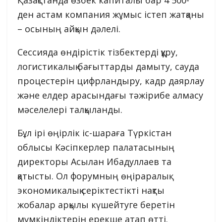
Қазақстанда өзбек капиталы бар 4 500-
ден астам компания жұмыс істеп жатқаны
– осының айқын дәлелі.
Сессияда өндірістік тізбектерді құру,
логистикалық бағыттарды дамыту, сауда
процестерін цифрландыру, кадр даярлау
және елдер арасындағы тәжірибе алмасу
мәселелері талқыланды.
Бұл ірі өңірлік іс-шараға Түркістан
облысы Кәсіпкерлер палатасының
директоры Асылан Ибадуллаев та
қатысты. Ол форумның өңіраралық
экономикалық серіктестікті нақты
жобалар арқылы күшейтуге беретін
мүмкіндіктерін ерекше атап өтті.