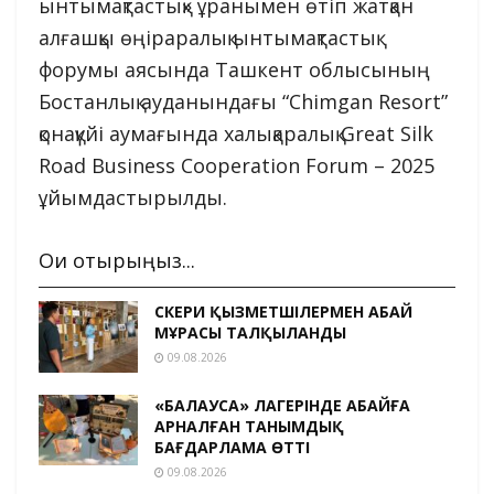
ынтымақтастық» ұранымен өтіп жатқан
алғашқы өңіраралық ынтымақтастық
форумы аясында Ташкент облысының
Бостанлық ауданындағы “Chimgan Resort”
қонақүйі аумағында халықаралық Great Silk
Road Business Cooperation Forum – 2025
ұйымдастырылды.
Оқи отырыңыз...
ӘСКЕРИ ҚЫЗМЕТШІЛЕРМЕН АБАЙ
МҰРАСЫ ТАЛҚЫЛАНДЫ
09.08.2026
«БАЛАУСА» ЛАГЕРІНДЕ АБАЙҒА
АРНАЛҒАН ТАНЫМДЫҚ
БАҒДАРЛАМА ӨТТІ
09.08.2026