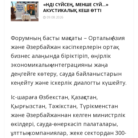
«ӘНДІ СҮЙСЕҢ, МЕНШЕ СҮЙ…»
АКУСТИКАЛЫҚ КЕШІ ӨТТІ
09.08.2026
Форумның басты мақсаты – Орталық Азия
және Әзербайжан кәсіпкерлерін ортақ
бизнес алаңында біріктіріп, өңірлік
экономикалық интеграцияны жаңа
деңгейге көтеру, сауда байланыстарын
кеңейту және іскерлік диалогты күшейту.
Іс-шараға Өзбекстан, Қазақстан,
Қырғызстан, Тәжікстан, Түрікменстан
және Әзербайжаннан келген министрлік
өкілдері, сауда-өнеркәсіп палаталары,
ұлттық компаниялар, жеке сектордан 300-