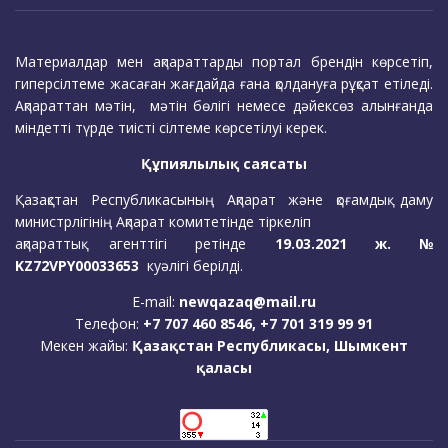
Материалдар мен ақпараттарды портал брендін көрсетіп,
гиперсілтеме жасаған жағдайда ғана қолдануға рұқсат етіледі.
Ақпараттан мәтін, мәтін бөлігі немесе дәйексөз алынғанда
міндетті түрде тиісті сілтеме көрсетілуі керек.
Құпиялылық саясаты
Қазақстан Республикасының Ақпарат және қоғамдық даму
министрлігінің Ақпарат комитетінде тіркеліп
ақпараттық агенттігі ретінде
19.03.2021 ж. №
KZ72VPY00033653
куәлігі берілді.
E-mail:
newqazaq@mail.ru
Телефон:
+7 707 460 8546, +7 701 319 99 91
Мекен жайы:
Қазақстан Республикасы, Шымкент
қаласы