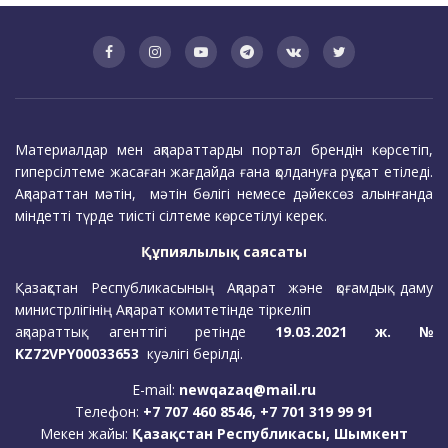
Материалдар мен ақпараттарды портал брендін көрсетіп,
гиперсілтеме жасаған жағдайда ғана қолдануға рұқсат етіледі.
Ақпараттан мәтін, мәтін бөлігі немесе дәйексөз алынғанда
міндетті түрде тиісті сілтеме көрсетілуі керек.
Құпиялылық саясаты
Қазақстан Республикасының Ақпарат және қоғамдық даму
министрлігінің Ақпарат комитетінде тіркеліп
ақпараттық агенттігі ретінде
19.03.2021 ж. №
KZ72VPY00033653
куәлігі берілді.
E-mail:
newqazaq@mail.ru
Телефон:
+7 707 460 8546, +7 701 319 99 91
Мекен жайы:
Қазақстан Республикасы, Шымкент