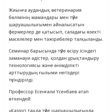
Жиынға аудандық ветеринария
бөлімінің мамандары мен түйе
шаруашылығымен айналысатын
фермерлер де қатысып, саладағы өзекті
мәселелер мен тәжірибелер талқыланды.
Семинар барысында түйе өсіру ісіндегі
заманауи әдістер, қолдан ұрықтандыру
технологиясы және өнімділікті
арттырудың ғылыми негіздері
түсіндірілді.
Профессор Есенғали Үсенбаев атап
өткендей:
«Қазіргі таңда түйе шаруашылығында