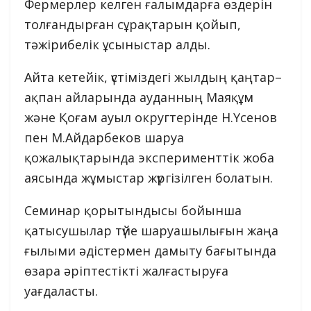
Фермерлер келген ғалымдарға өздерін
толғандырған сұрақтарын қойып,
тәжірибелік ұсыныстар алды.
Айта кетейік, үстіміздегі жылдың қаңтар–
ақпан айларында ауданның Маяқұм
және Қоғам ауыл округтерінде Н.Үсенов
пен М.Айдарбеков шаруа
қожалықтарында эксперименттік жоба
аясында жұмыстар жүргізілген болатын.
Семинар қорытындысы бойынша
қатысушылар түйе шаруашылығын жаңа
ғылыми әдістермен дамыту бағытында
өзара әріптестікті жалғастыруға
уағдаласты.