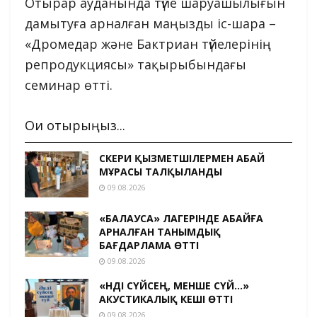
Отырар ауданында түйе шаруашылығын
дамытуға арналған маңызды іс-шара –
«Дромедар және Бактриан түйелерінің
репродукциясы» тақырыбындағы
семинар өтті.
Оқи отырыңыз...
ӘСКЕРИ ҚЫЗМЕТШІЛЕРМЕН АБАЙ
МҰРАСЫ ТАЛҚЫЛАНДЫ
09.08.2026
«БАЛАУСА» ЛАГЕРІНДЕ АБАЙҒА
АРНАЛҒАН ТАНЫМДЫҚ
БАҒДАРЛАМА ӨТТІ
09.08.2026
«ӘНДІ СҮЙСЕҢ, МЕНШЕ СҮЙ…»
АКУСТИКАЛЫҚ КЕШІ ӨТТІ
09.08.2026