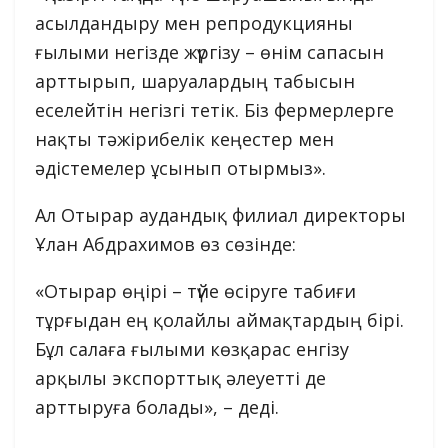
асылдандыру мен репродукцияны
ғылыми негізде жүргізу – өнім сапасын
арттырып, шаруалардың табысын
еселейтін негізгі тетік. Біз фермерлерге
нақты тәжірибелік кеңестер мен
әдістемелер ұсынып отырмыз».
Ал Отырар аудандық филиал директоры
Ұлан Абдрахимов өз сөзінде:
«Отырар өңірі – түйе өсіруге табиғи
тұрғыдан ең қолайлы аймақтардың бірі.
Бұл салаға ғылыми көзқарас енгізу
арқылы экспорттық әлеуетті де
арттыруға болады», – деді.