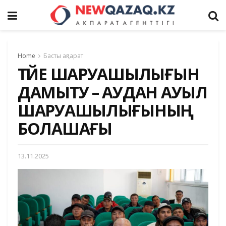
Home
Басты ақпарат
ТҮЙЕ ШАРУАШЫЛЫҒЫН
ДАМЫТУ – АУДАН АУЫЛ
ШАРУАШЫЛЫҒЫНЫҢ
БОЛАШАҒЫ
13.11.2025