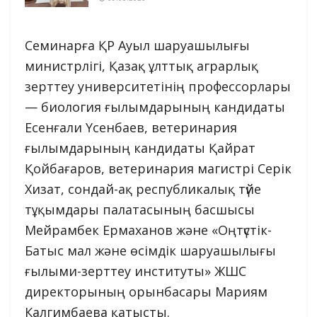
Семинарға ҚР Ауыл шаруашылығы
министрлігі, Қазақ ұлттық аграрлық
зерттеу университетінің профессорлары
— биология ғылымдарының кандидаты
Есенғали Үсенбаев, ветеринария
ғылымдарының кандидаты Қайрат
Қойбағаров, ветеринария магистрі Серік
Хизат, сондай-ақ республикалық түйе
тұқымдары палатасының басшысы
Мейрамбек Ермаханов және «Оңтүстік-
Батыс мал және өсімдік шаруашылығы
ғылыми-зерттеу институты» ЖШС
директорының орынбасары Мариям
Калгимбаева қатысты.