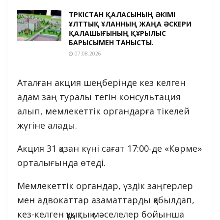
ТҮРКІСТАН ҚАЛАСЫНЫҢ ӘКІМІ
ҰЛТТЫҚ ҰЛАННЫҢ ЖАҢА ӘСКЕРИ
ҚАЛАШЫҒЫНЫҢ ҚҰРЫЛЫС
БАРЫСЫМЕН ТАНЫСТЫ.
07.08.2026
Аталған акция шеңберінде кез келген
адам заң туралы тегін консультация
алып, мемлекеттік органдарға тікелей
жүгіне алады.
Акция 31 қазан күні сағат 17:00-де «Көрме»
орталығында өтеді.
Мемлекеттік органдар, үздік заңгерлер
мен адвокаттар азаматтарды қабылдап,
кез-келген құқықтық мәселелер бойынша