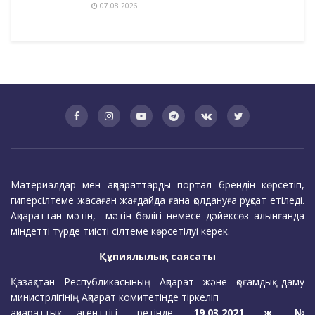
07.08.2026
Материалдар мен ақпараттарды портал брендін көрсетіп,
гиперсілтеме жасаған жағдайда ғана қолдануға рұқсат етіледі.
Ақпараттан мәтін, мәтін бөлігі немесе дәйексөз алынғанда
міндетті түрде тиісті сілтеме көрсетілуі керек.
Құпиялылық саясаты
Қазақстан Республикасының Ақпарат және қоғамдық даму
министрлігінің Ақпарат комитетінде тіркеліп
ақпараттық агенттігі ретінде
19.03.2021 ж. №