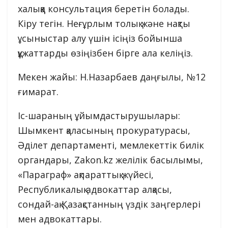
халыққа консультация беретін болады.
Кіру тегін. Неғұрлым толық және нақты
ұсыныстар алу үшін ісіңіз бойынша
құжаттарды өзіңізбен бірге ала келіңіз.
Мекен жайы: Н.Назарбаев даңғылы, №12
ғимарат.
Іс-шараның ұйымдастырушылары:
Шымкент қаласының прокуратурасы,
Әділет департаменті, мемлекеттік билік
органдары, Zakon.kz желілік басылымы,
«Параграф» ақпараттық жүйесі,
Республикалық адвокаттар алқасы,
сондай-ақ Қазақстанның үздік заңгерлері
мен адвокаттары.