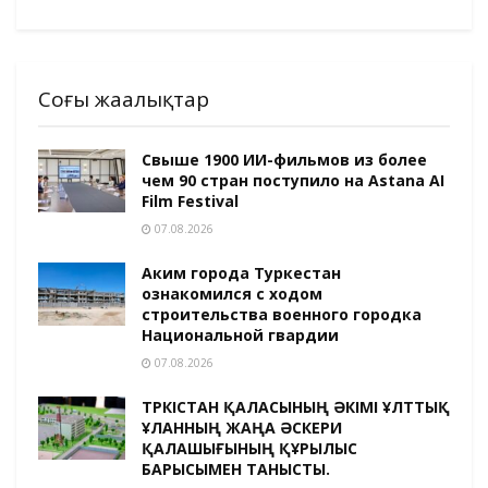
Соңғы жаңалықтар
Свыше 1900 ИИ-фильмов из более
чем 90 стран поступило на Astana AI
Film Festival
07.08.2026
Аким города Туркестан
ознакомился с ходом
строительства военного городка
Национальной гвардии
07.08.2026
ТҮРКІСТАН ҚАЛАСЫНЫҢ ӘКІМІ ҰЛТТЫҚ
ҰЛАННЫҢ ЖАҢА ӘСКЕРИ
ҚАЛАШЫҒЫНЫҢ ҚҰРЫЛЫС
БАРЫСЫМЕН ТАНЫСТЫ.