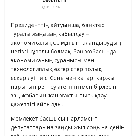
СӨЙЛЕСТІ?
05.08.2026
Президенттің айтуынша, банктер
туралы жаңа заң қабылдау –
экономикалық өсімді ынталандырудың
негізгі құралы болмақ. Заң жобасында
экономиканың сұранысы мен
технологиялық өзгерістер толық
ескерілуі тиіс. Сонымен қатар, қаржы
нарығын реттеу агенттігімен бірлесіп,
заң жобасын жан-жақты пысықтау
қажеттігі айтылды.
Мемлекет басшысы Парламент
депутаттарына заңды жыл соңына дейін