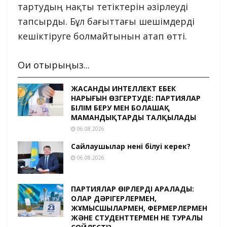
тартудың нақты тетіктерін әзірлеуді
тапсырды. Бұл бағыттағы шешімдерді
кешіктіруге болмайтынын атап өтті.
Оқи отырыңыз...
ЖАСАНДЫ ИНТЕЛЛЕКТ ЕҢБЕК
НАРЫҒЫН ӨЗГЕРТУДЕ: ПАРТИЯЛАР
БІЛІМ БЕРУ МЕН БОЛАШАҚ
МАМАНДЫҚТАРДЫ ТАЛҚЫЛАДЫ
06.08.2026
Сайлаушылар нені білуі керек?
06.08.2026
ПАРТИЯЛАР ӨҢІРЛЕРДІ АРАЛАДЫ:
ОЛАР ДӘРІГЕРЛЕРМЕН,
ЖҰМЫСШЫЛАРМЕН, ФЕРМЕРЛЕРМЕН
ЖӘНЕ СТУДЕНТТЕРМЕН НЕ ТУРАЛЫ