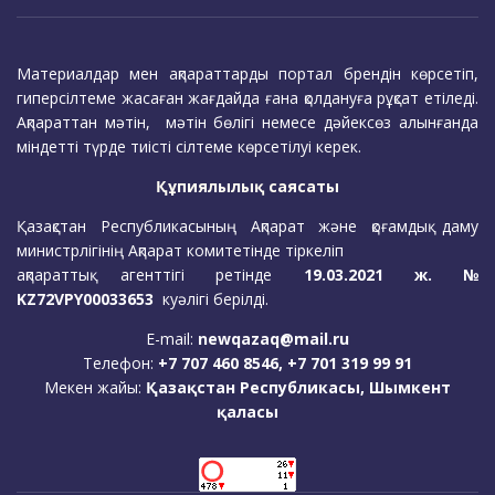
Материалдар мен ақпараттарды портал брендін көрсетіп,
гиперсілтеме жасаған жағдайда ғана қолдануға рұқсат етіледі.
Ақпараттан мәтін, мәтін бөлігі немесе дәйексөз алынғанда
міндетті түрде тиісті сілтеме көрсетілуі керек.
Құпиялылық саясаты
Қазақстан Республикасының Ақпарат және қоғамдық даму
министрлігінің Ақпарат комитетінде тіркеліп
ақпараттық агенттігі ретінде
19.03.2021 ж. №
KZ72VPY00033653
куәлігі берілді.
E-mail:
newqazaq@mail.ru
Телефон:
+7 707 460 8546, +7 701 319 99 91
Мекен жайы:
Қазақстан Республикасы, Шымкент
қаласы