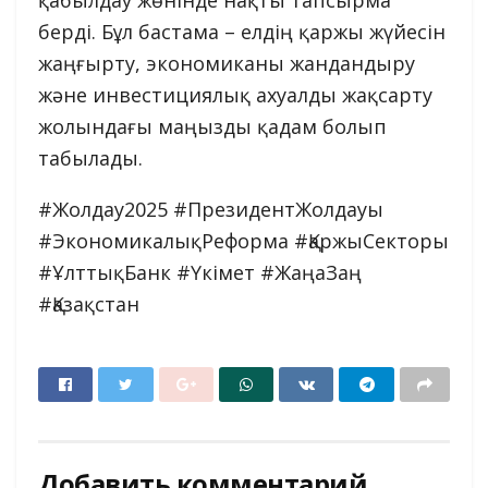
қабылдау жөнінде нақты тапсырма
берді. Бұл бастама – елдің қаржы жүйесін
жаңғырту, экономиканы жандандыру
және инвестициялық ахуалды жақсарту
жолындағы маңызды қадам болып
табылады.
#Жолдау2025 #ПрезидентЖолдауы
#ЭкономикалықРеформа #ҚаржыСекторы
#ҰлттықБанк #Үкімет #ЖаңаЗаң
#Қазақстан
Добавить комментарий