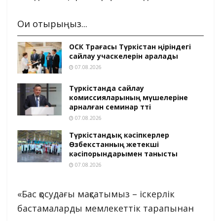
Оқи отырыңыз...
ОСК Төрағасы Түркістан өңіріндегі
сайлау учаскелерін аралады
07.08.2026
Түркістанда сайлау
комиссияларының мүшелеріне
арналған семинар өтті
07.08.2026
Түркістандық кәсіпкерлер
Өзбекстанның жетекші
кәсіпорындарымен танысты
07.08.2026
«Бас қосудағы мақсатымыз – іскерлік
бастамаларды мемлекеттік тарапынан