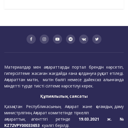
Материалдар мен ақпараттарды портал брендін көрсетіп,
гиперсілтеме жасаған жағдайда ғана қолдануға рұқсат етіледі.
Ақпараттан мәтін, мәтін бөлігі немесе дәйексөз алынғанда
міндетті түрде тиісті сілтеме көрсетілуі керек.
Құпиялылық саясаты
Қазақстан Республикасының Ақпарат және қоғамдық даму
министрлігінің Ақпарат комитетінде тіркеліп
ақпараттық агенттігі ретінде
19.03.2021 ж. №
KZ72VPY00033653
куәлігі берілді.