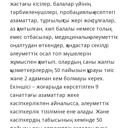
жастағы кісілер, балалар үйінің
тәрбиеленушілері, пробациялық есептегі
азаматтар, тұрғылықты жері жоқ тұлғалар,
аз қамтылған, көп балалы немесе толық
емес отбасылар, медициналық-әлеуметтік
оңалтудан өткендер, қандастар секілді
әлеуметтік осал топ мүшелерін
жұмыспен қамтып, олардың саны жалпы
қызметкерлердің 50 пайызын құрауы тиіс
және 2 адамнан кем болмауы керек.
Екіншісі – жоғарыда көрсетілген 9
санаттағы азаматтар жеке
кәсіпкерлікпен айналысса, әлеуметтік
кәсіпкерлік тізіліміне ене алады. Және
кәсіпкердің табысының кемінде 50