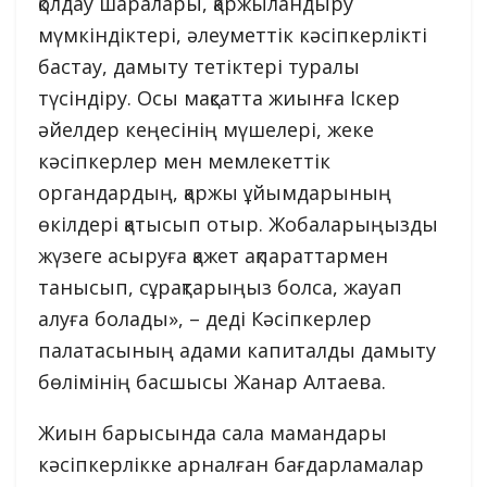
қолдау шаралары, қаржыландыру
мүмкіндіктері, әлеуметтік кәсіпкерлікті
бастау, дамыту тетіктері туралы
түсіндіру. Осы мақсатта жиынға Іскер
әйелдер кеңесінің мүшелері, жеке
кәсіпкерлер мен мемлекеттік
органдардың, қаржы ұйымдарының
өкілдері қатысып отыр. Жобаларыңызды
жүзеге асыруға қажет ақпараттармен
танысып, сұрақтарыңыз болса, жауап
алуға болады», – деді Кәсіпкерлер
палатасының адами капиталды дамыту
бөлімінің басшысы Жанар Алтаева.
Жиын барысында сала мамандары
кәсіпкерлікке арналған бағдарламалар