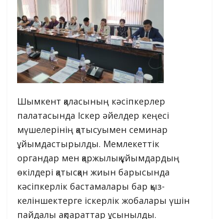
Шымкент қаласының кәсіпкерлер
палатасында Іскер әйелдер кеңесі
мүшелерінің қатысуымен семинар
ұйымдастырылды. Мемлекеттік
органдар мен қаржылық ұйымдардың
өкілдері қатысқан жиын барысында
кәсіпкерлік бастамалары бар қыз-
келіншектерге іскерлік жобалары үшін
пайдалы ақпараттар ұсынылды.