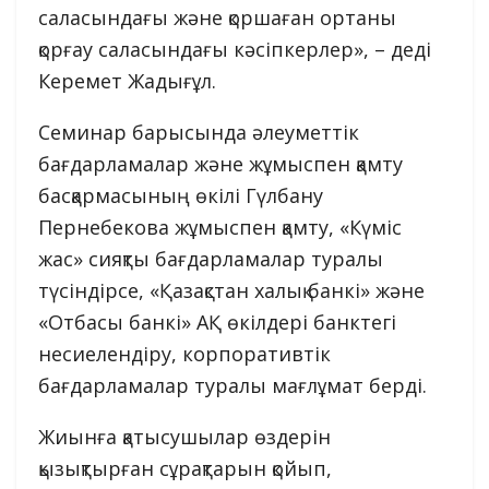
саласындағы және қоршаған ортаны
қорғау саласындағы кәсіпкерлер», – деді
Керемет Жадығұл.
Семинар барысында әлеуметтік
бағдарламалар және жұмыспен қамту
басқармасының өкілі Гүлбану
Пернебекова жұмыспен қамту, «Күміс
жас» сияқты бағдарламалар туралы
түсіндірсе, «Қазақстан халық банкі» және
«Отбасы банкі» АҚ өкілдері банктегі
несиелендіру, корпоративтік
бағдарламалар туралы мағлұмат берді.
Жиынға қатысушылар өздерін
қызықтырған сұрақтарын қойып,