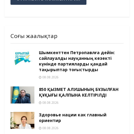
Соңғы жаңалықтар
Шымкенттен Петропавлға дейін:
сайлауалды науқанның кезекті
күнінде партияларды қандай
тақырыптар тоғыстырды
08.08.2026
850 ҚЫЗМЕТ АЛУШЫНЫҢ БҰЗЫЛҒАН
ҚҰҚЫҒЫ ҚАЛПЫНА КЕЛТІРІЛДІ
08.08.2026
Здоровье нации как главный
ориентир
08.08.2026