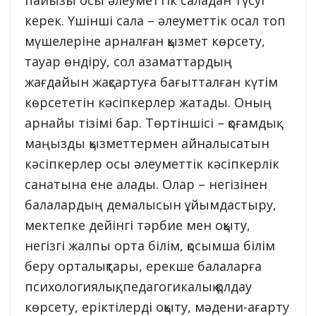
пайызы осы әлеуметтік саладан түсуі
керек. Үшінші сала – әлеуметтік осал топ
мүшелеріне арналған қызмет көрсету,
тауар өндіру, сол азаматтардың
жағдайын жақсартуға бағытталған күтім
көрсететін кәсіпкерлер жатады. Оның
арнайы тізімі бар. Төртіншісі – қоғамдық
маңызды қызметтермен айналысатын
кәсіпкерлер осы әлеуметтік кәсіпкерлік
санатына ене алады. Олар – негізінен
балалардың демалысын ұйымдастыру,
мектепке дейінгі тәрбие мен оқыту,
негізгі жалпы орта білім, қосымша білім
беру орталықтары, ерекше балаларға
психологиялық, педагогикалық қолдау
көрсету, еріктілерді оқыту, мәдени-ағарту