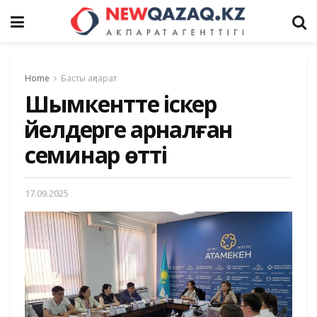
Home
Басты ақпарат
Шымкентте іскер
әйелдерге арналған
семинар өтті
17.09.2025