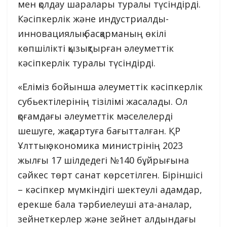
мен қолдау шаралары туралы түсіндірді.
Кәсіпкерлік және индустриалды-
инновациялық басқарманың өкілі
көпшілікті қызықтырған әлеуметтік
кәсіпкерлік туралы түсіндірді.
«Еліміз бойынша әлеуметтік кәсіпкерлік
субьектілерінің тізілімі жасалады. Ол
қоғамдағы әлеуметтік мәселелерді
шешуге, жақсартуға бағытталған. ҚР
Ұлттық экономика министрінің 2023
жылғы 17 шілдедегі №140 бұйрығына
сәйкес төрт санат көрсетілген. Біріншісі
– кәсіпкер мүмкіндігі шектеулі адамдар,
ерекше бала тәрбиелеуші ата-аналар,
зейнеткерлер және зейнет алдындағы