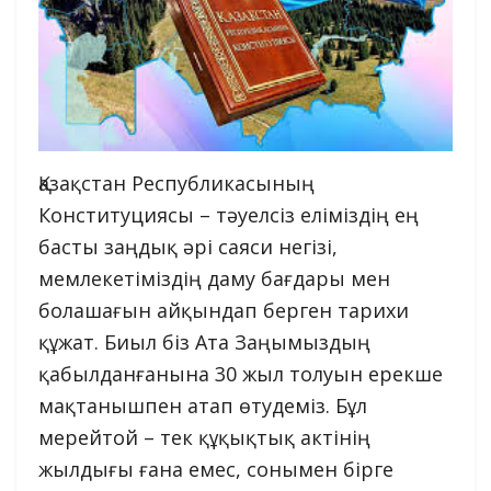
Қазақстан Республикасының
Конституциясы – тәуелсіз еліміздің ең
басты заңдық әрі саяси негізі,
мемлекетіміздің даму бағдары мен
болашағын айқындап берген тарихи
құжат. Биыл біз Ата Заңымыздың
қабылданғанына 30 жыл толуын ерекше
мақтанышпен атап өтудеміз. Бұл
мерейтой – тек құқықтық актінің
жылдығы ғана емес, сонымен бірге