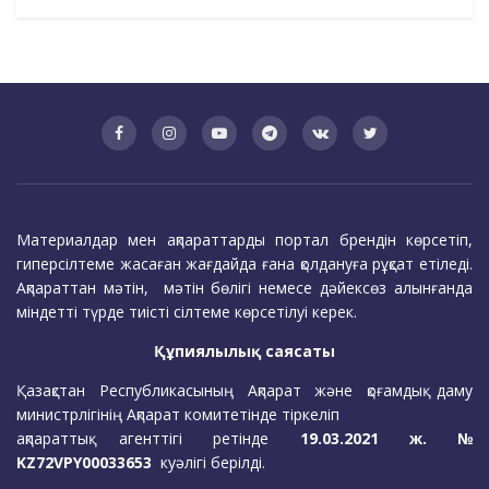
Материалдар мен ақпараттарды портал брендін көрсетіп,
гиперсілтеме жасаған жағдайда ғана қолдануға рұқсат етіледі.
Ақпараттан мәтін, мәтін бөлігі немесе дәйексөз алынғанда
міндетті түрде тиісті сілтеме көрсетілуі керек.
Құпиялылық саясаты
Қазақстан Республикасының Ақпарат және қоғамдық даму
министрлігінің Ақпарат комитетінде тіркеліп
ақпараттық агенттігі ретінде
19.03.2021 ж. №
KZ72VPY00033653
куәлігі берілді.