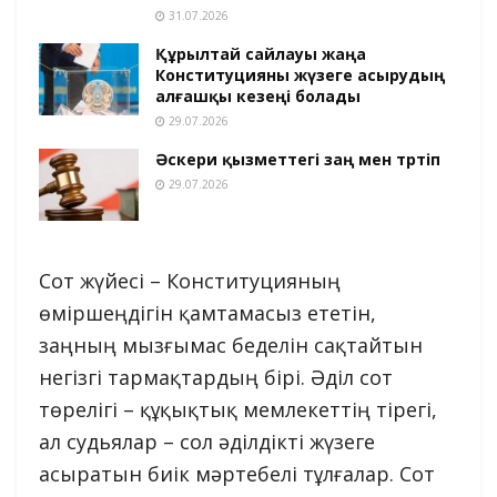
31.07.2026
Құрылтай сайлауы жаңа
Конституцияны жүзеге асырудың
алғашқы кезеңі болады
29.07.2026
Әскери қызметтегі заң мен тәртіп
29.07.2026
Сот жүйесі – Конституцияның
өміршеңдігін қамтамасыз ететін,
заңның мызғымас беделін сақтайтын
негізгі тармақтардың бірі. Әділ сот
төрелігі – құқықтық мемлекеттің тірегі,
ал судьялар – сол әділдікті жүзеге
асыратын биік мәртебелі тұлғалар. Сот