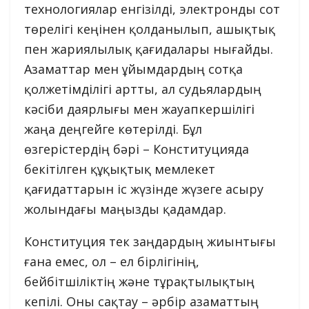
технологиялар енгізілді, электронды сот
төрелігі кеңінен қолданылып, ашықтық
пен жариялылық қағидалары нығайды.
Азаматтар мен ұйымдардың сотқа
қолжетімділігі артты, ал судьялардың
кәсіби даярлығы мен жауапкершілігі
жаңа деңгейге көтерілді. Бұл
өзгерістердің бәрі – Конституцияда
бекітілген құқықтық мемлекет
қағидаттарын іс жүзінде жүзеге асыру
жолындағы маңызды қадамдар.
Конституция тек заңдардың жиынтығы
ғана емес, ол – ел бірлігінің,
бейбітшіліктің және тұрақтылықтың
кепілі. Оны сақтау – әрбір азаматтың