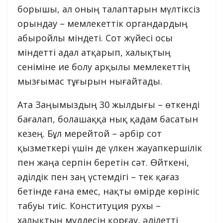
борышы, ал оның талаптарын мүлтіксіз
орындау – мемлекеттік органдардың
абыройлы міндеті. Сот жүйесі осы
міндетті адал атқарып, халықтың
сеніміне ие болу арқылы мемлекеттің
мызғымас тұғырын нығайтады.
Ата Заңымыздың 30 жылдығы – өткенді
бағалап, болашаққа нық қадам басатын
кезең. Бұл мерейтой – әрбір сот
қызметкері үшін де үлкен жауапкершілік
пен жаңа серпін беретін сәт. Өйткені,
әділдік пен заң үстемдігі – тек қағаз
бетінде ғана емес, нақты өмірде көрініс
табуы тиіс. Конституция рухы –
халықтың мүддесін қорғау, әділетті