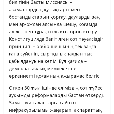
билігінің басты миссиясы –
азаматтардың құқықтары мен
бостандықтарын қорғау, дауларды заң
мен ар-ождан аясында шешу, қоғамда
әділет пен тұрақтылықты орнықтыру.
Конституцияда бекітілген сот тәуелсіздігі
принципі – әрбір шешімнің тек заңға
ғана сүйеніп, сыртқы ықпалдан тыс
қабылдануына кепіл. Бұл қағида –
демократиялық мемлекет пен
өркениетті қоғамның ажырамас белгісі.
Өткен 30 жыл ішінде еліміздің сот жүйесі
ауқымды реформаларды бастан өткерді.
Заманауи талаптарға сай сот
инфрақұрылымы жаңарып, ақпараттық