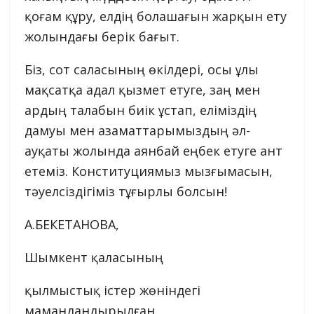
қоғам құру, елдің болашағын жарқын ету
жолындағы берік бағыт.
Біз, сот саласының өкілдері, осы ұлы
мақсатқа адал қызмет етуге, заң мен
ардың талабын биік ұстап, еліміздің
дамуы мен азаматтарымыздың әл-
ауқаты жолында аянбай еңбек етуге ант
етеміз. Конституциямыз мызғымасын,
тәуелсіздігіміз тұғырлы болсын!
А.БЕКЕТАНОВА,
Шымкент қаласының
қылмыстық істер жөніндегі
мамандандырылған