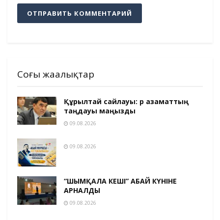
Соңғы жаңалықтар
Құрылтай сайлауы: әр азаматтың
таңдауы маңызды
09.08.2026
09.08.2026
“ШЫМҚАЛА КЕШІ” АБАЙ КҮНІНЕ
АРНАЛДЫ
09.08.2026