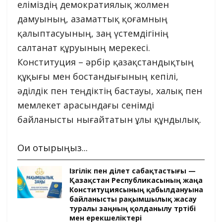
еліміздің демократиялық жолмен
дамуының, азаматтық қоғамның
қалыптасуының, заң үстемдігінің
салтанат құруының мерекесі.
Конституция – әрбір қазақстандықтың
құқығы мен бостандығының кепілі,
әділдік пен теңдіктің бастауы, халық пен
мемлекет арасындағы сенімді
байланысты нығайтатын ұлы құндылық.
Оқи отырыңыз...
Ізгілік пен әділет сабақтастығы —
Қазақстан Республикасының жаңа
Конституциясының қабылдануына
байланысты рақымшылық жасау
туралы заңның қолданылу тәртібі
мен ерекшеліктері