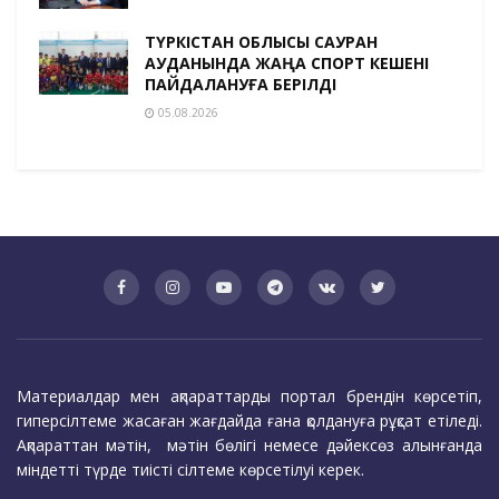
ТҮРКІСТАН ОБЛЫСЫ САУРАН
АУДАНЫНДА ЖАҢА СПОРТ КЕШЕНІ
ПАЙДАЛАНУҒА БЕРІЛДІ
05.08.2026
Материалдар мен ақпараттарды портал брендін көрсетіп,
гиперсілтеме жасаған жағдайда ғана қолдануға рұқсат етіледі.
Ақпараттан мәтін, мәтін бөлігі немесе дәйексөз алынғанда
міндетті түрде тиісті сілтеме көрсетілуі керек.