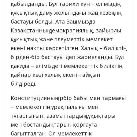
қабылданды. Бұл тарихи күн – еліміздің
құқықтық даму жолындағы жаңа кезеңінің
бастауы болды. Ата Заңымызда
Қазақстанның демократиялық, зайырлы,
құқықтық және әлеуметтік мемлекет
екені нақты көрсетілген. Халық – биліктің
бірден-бір бастауы деп жарияланды. Бұл
қағида – еліміздегі мемлекеттік биліктің
қайнар көзі халық екенін айқын
білдіреді.
Конституцияның әрбір бабы мен тармағы
– мемлекеттің тұрақтылығы мен
тұтастығын, азаматтардың құқықтары
мен бостандықтарын қорғауға
бағытталған. Ол мемлекеттік