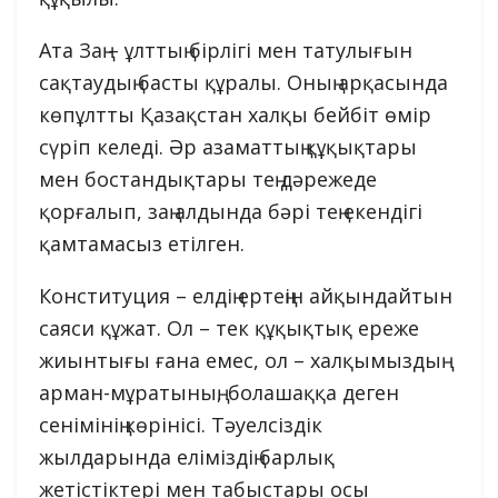
Ата Заң – ұлттың бірлігі мен татулығын
сақтаудың басты құралы. Оның арқасында
көпұлтты Қазақстан халқы бейбіт өмір
сүріп келеді. Әр азаматтың құқықтары
мен бостандықтары тең дәрежеде
қорғалып, заң алдында бәрі тең екендігі
қамтамасыз етілген.
Конституция – елдің ертеңін айқындайтын
саяси құжат. Ол – тек құқықтық ереже
жиынтығы ғана емес, ол – халқымыздың
арман-мұратының, болашаққа деген
сенімінің көрінісі. Тәуелсіздік
жылдарында еліміздің барлық
жетістіктері мен табыстары осы