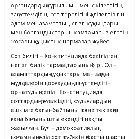
органдардың құрылымы мен өкілеттігін,
заң үстемдігін, сот төрелігінің әділеттілігін,
адам мен азаматтың негізгі құқықтары
мен бостандықтарын қамтамасыз ететін
жоғары құқықтық нормалар жүйесі.
Сот билігі – Конституцияда бекітілген
негізгі билік тармақтарының бірі. Ол –
азаматтардың құқықтары мен заңды
мүдделерін қорғаудың, заң үстемдігін
орнатудың кепілі. Конституцияда
соттардың тәуелсіздігі, судьялардың
ешкімге бағынбайтыны және тек заңға
ғана бағынышты екендігі нақты
жазылған. Бұл – демократиялық
қоғамның, әділ сот жүйесінің басты шарты.