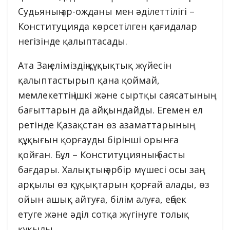
Судьяның ар-ожданы мен әділеттілігі –
Конституцияда көрсетілген қағидалар
негізінде қалыптасады.
Ата Заң еліміздің құқықтық жүйесін
қалыптастырып қана қоймай,
мемлекеттің ішкі және сыртқы саясатының
бағыттарын да айқындайды. Егемен ел
ретінде Қазақстан өз азаматтарының
құқығын қорғауды бірінші орынға
қойған. Бұл – Конституцияның басты
бағдары. Халықтың әрбір мүшесі осы заң
арқылы өз құқықтарын қорғай алады, өз
ойын ашық айтуға, білім алуға, еңбек
етуге және әділ сотқа жүгінуге толық
құқылы.