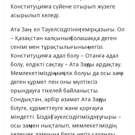
Конституцияға сүйене отырып жүзеге
асырылып келеді.
Ата Заң – ел Тәуелсіздігінің темірқазығы. Ол
– Қазақстан халқының болашаққа деген
сенімі мен тұрақтылығының негізі.
Конституцияға адал болу – Отанға адал
болу, елдікті сақтау – Ата Заңды ардақтау.
Мемлекетіміздің мәңгілік болуы да осы заңға
деген құрмет пен оны мүлтіксіз
орындауға тікелей байланысты.
Сондықтан, әрбір азамат Ата Заңды
білуге, құрметтеуге және қорғауға
міндетті. Біздің Тәуелсіздігіміздің тұғыры –
осы заңмен нықталып, мемлекетіміздің
келешек дамуына берік негіз қаланды.