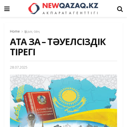
Home
Құқық-заң
АТА ЗАҢ – ТӘУЕЛСІЗДІК
ТІРЕГІ
28.07.2025