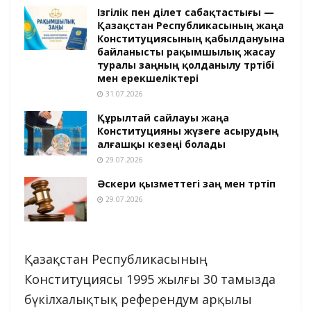
Ізгілік пен әділет сабақтастығы —
Қазақстан Республикасының жаңа
Конституциясының қабылдануына
байланысты рақымшылық жасау
туралы заңның қолданылу тәртібі
мен ерекшеліктері
31.07.2026
Құрылтай сайлауы жаңа
Конституцияны жүзеге асырудың
алғашқы кезеңі болады
29.07.2026
Әскери қызметтегі заң мен тәртіп
29.07.2026
Қазақстан Республикасының
Конституциясы 1995 жылғы 30 тамызда
бүкілхалықтық референдум арқылы