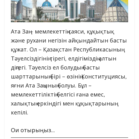
Ата Заң – мемлекеттің саяси, құқықтық
және рухани негізін айқындайтын басты
құжат. Ол – Қазақстан Республикасының
Тәуелсіздігінің тірегі, елдігіміздің алтын
діңгегі. Тәуелсіз ел болудың басты
шарттарының бірі – өзінің Конституциясы,
яғни Ата Заңының болуы. Бұл –
мемлекеттіліктің белгісі ғана емес,
халықтың еркіндігі мен құқықтарының
кепілі.
Оқи отырыңыз...