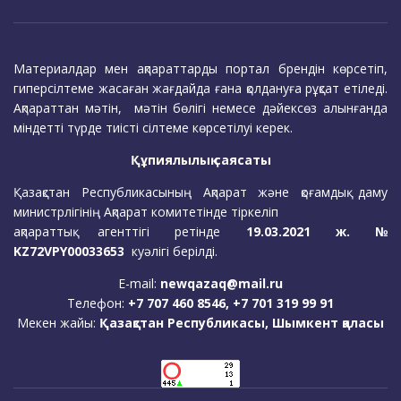
Материалдар мен ақпараттарды портал брендін көрсетіп,
гиперсілтеме жасаған жағдайда ғана қолдануға рұқсат етіледі.
Ақпараттан мәтін, мәтін бөлігі немесе дәйексөз алынғанда
міндетті түрде тиісті сілтеме көрсетілуі керек.
Құпиялылық саясаты
Қазақстан Республикасының Ақпарат және қоғамдық даму
министрлігінің Ақпарат комитетінде тіркеліп
ақпараттық агенттігі ретінде
19.03.2021 ж. №
KZ72VPY00033653
куәлігі берілді.
E-mail:
newqazaq@mail.ru
Телефон:
+7 707 460 8546, +7 701 319 99 91
Мекен жайы:
Қазақстан Республикасы, Шымкент қаласы