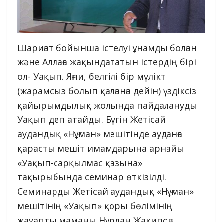
Шариғат бойынша істелуі ұнамды болған
және Аллаға жақындататын істердің бірі
ол- Уақып. Яғни, белгілі бір мүлікті
(жарамсыз болып қалғанға дейін) үздіксіз
қайырымдылық жолында пайдалануды
Уақып деп атайды. Бүгін Жетісай
аудандық «Нұғман» мешітінде ауданға
қарасты мешіт имамдарына арнайы
«Уақып-сарқылмас қазына»
тақырыбында семинар өткізілді.
Семинарды Жетісай аудандық «Нұғман»
мешітінің «Уақып» қоры бөлімінің
жауапты маманы Нұрлан Жакипов