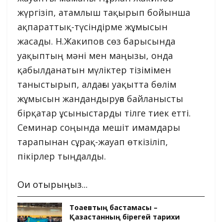
жүргізіп, атамлыш тақырып бойынша
ақпараттық-түсіндірме жұмысын
жасады. Н.Жакипов сөз барысында
уақыптың мәні мен маңызы, онда
қабылданатын мүліктер тізімімен
таныстырып, алдағы уақытта бөлім
жұмысын жандандыруға байланысты
бірқатар ұсыныстарды тілге тиек етті.
Семинар соңында мешіт имамдары
тарапынан сұрақ-жауап өткізіліп,
пікірлер тыңдалды.
Оқи отырыңыз...
Тоқаевтың бастамасы –
Қазақстанның бірегей тарихи