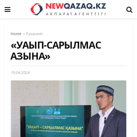
Home
Руханият
«УАҚЫП-САРҚЫЛМАС
ҚАЗЫНА»
19.04.2024