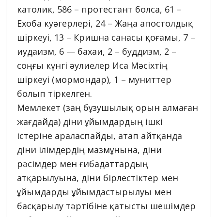
католик, 586 – протестант болса, 61 –
Ехоба куәгерлері, 24 – Жаңа апостолдық
шіркеуі, 13 – Кришна санасы қоғамы, 7 –
иудаизм, 6 — бахаи, 2 – буддизм, 2 –
соңғы күнгі әулиелер Иса Мәсіхтің
шіркеуі (мормондар), 1 – муниттер
болып тіркелген.
Мемлекет (заң бұзушылық орын алмаған
жағдайда) діни ұйымдардың ішкі
істеріне араласпайды, атап айтқанда
діни ілімдердің мазмұнына, діни
рәсімдер мен ғибадаттардың
атқарылуына, діни бірлестіктер мен
ұйымдарды ұйымдастырылуы мен
басқарылу тәртібіне қатысты шешімдер