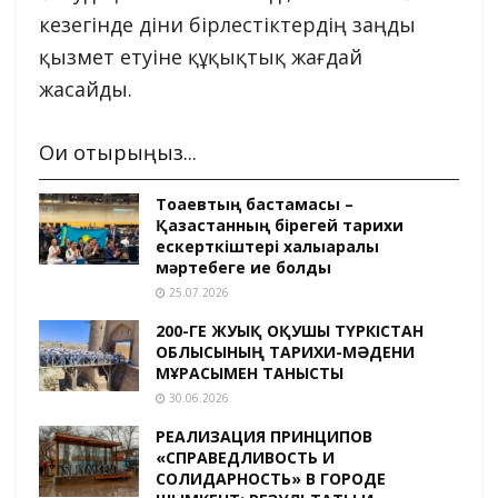
кезегінде діни бірлестіктердің заңды
қызмет етуіне құқықтық жағдай
жасайды.
Оқи отырыңыз...
Тоқаевтың бастамасы –
Қазақстанның бірегей тарихи
ескерткіштері халықаралық
мәртебеге ие болды
25.07.2026
200-ГЕ ЖУЫҚ ОҚУШЫ ТҮРКІСТАН
ОБЛЫСЫНЫҢ ТАРИХИ-МӘДЕНИ
МҰРАСЫМЕН ТАНЫСТЫ
30.06.2026
РЕАЛИЗАЦИЯ ПРИНЦИПОВ
«СПРАВЕДЛИВОСТЬ И
СОЛИДАРНОСТЬ» В ГОРОДЕ