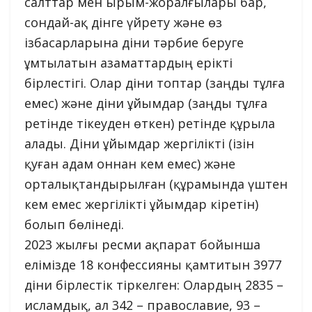
салттар мен ырым-жоралғылары бар,
сондай-ақ дінге үйрету және өз
ізбасарларына діни тәрбие беруге
ұмтылатын азаматтардың ерікті
бірлестігі. Олар діни топтар (заңды тұлға
емес) және діни ұйымдар (заңды тұлға
ретінде тікеуден өткен) ретінде құрыла
алады. Діни ұйымдар жергілікті (ізін
қуған адам оннан кем емес) және
орталықтандырылған (құрамында үштен
кем емес жергілікті ұйымдар кіретін)
болып бөлінеді.
2023 жылғы ресми ақпарат бойынша
елімізде 18 конфессияны қамтитын 3977
діни бірлестік тіркелген: Олардың 2835 –
исламдық, ал 342 – православие, 93 –