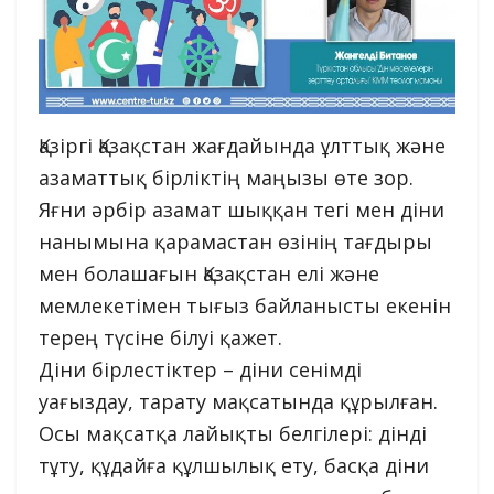
Қазіргі Қазақстан жағдайында ұлттық және
азаматтық бірліктің маңызы өте зор.
Яғни әрбір азамат шыққан тегі мен діни
нанымына қарамастан өзінің тағдыры
мен болашағын Қазақстан елі және
мемлекетімен тығыз байланысты екенін
терең түсіне білуі қажет.
Діни бірлестіктер – діни сенімді
уағыздау, тарату мақсатында құрылған.
Осы мақсатқа лайықты белгілері: дінді
тұту, құдайға құлшылық ету, басқа діни