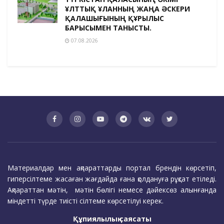
ҰЛТТЫҚ ҰЛАННЫҢ ЖАҢА ӘСКЕРИ
ҚАЛАШЫҒЫНЫҢ ҚҰРЫЛЫС
БАРЫСЫМЕН ТАНЫСТЫ.
07.08.2026
Материалдар мен ақпараттарды портал брендін көрсетіп,
гиперсілтеме жасаған жағдайда ғана қолдануға рұқсат етіледі.
Ақпараттан мәтін, мәтін бөлігі немесе дәйексөз алынғанда
міндетті түрде тиісті сілтеме көрсетілуі керек.
Құпиялылық саясаты