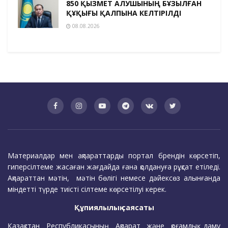
850 ҚЫЗМЕТ АЛУШЫНЫҢ БҰЗЫЛҒАН
ҚҰҚЫҒЫ ҚАЛПЫНА КЕЛТІРІЛДІ
08.08.2026
Материалдар мен ақпараттарды портал брендін көрсетіп,
гиперсілтеме жасаған жағдайда ғана қолдануға рұқсат етіледі.
Ақпараттан мәтін, мәтін бөлігі немесе дәйексөз алынғанда
міндетті түрде тиісті сілтеме көрсетілуі керек.
Құпиялылық саясаты
Қазақстан Республикасының Ақпарат және қоғамдық даму