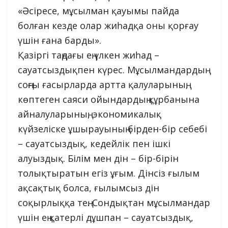
«Әсіресе, мұсылман қауымы пайда
болған кезде олар жиһадқа оны қорғау
үшін ғана барды».
Қазіргі таңдағы ең үлкен жиһад –
сауатсыздықпен күрес. Мұсылмандардың
соңғы ғасырларда артта қалуларының,
көптеген саяси ойындардың құрбанына
айналуларының, экономикалық
күйзеліске ұшырауының бірден-бір себебі
– сауатсыздық, кедейлік пен ішкі
алуыздық. Білім мен дін – бір-бірін
толықтыратын егіз ұғым. Дінсіз ғылым
ақсақтық болса, ғылымсыз дін
соқырлыққа тең. Сондықтан мұсылмандар
үшін ең қатерлі дұшпан – сауатсыздық,