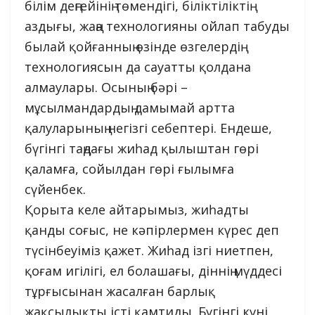
білім деңгейінің төмендігі, біліктіліктің
аздығы, жаңа технологияны ойлап табуды
былай қойғанның өзінде өзгелердің
технологиясын да сауатты қолдана
алмаулары. Осының бәрі –
мұсылмандардың дамымай артта
қалуларының негізгі себептері. Ендеше,
бүгінгі таңдағы жиһад қылыштан гөрі
қаламға, сойылдан гөрі ғылымға
сүйенбек.
Қорыта келе айтарымыз, жиһадты
қанды соғыс, не кәпірлермен күрес деп
түсінбеуіміз қажет. Жиһад ізгі ниетпен,
қоғам игілігі, ел болашағы, діннің мүддесі
тұрғысынан жасалған барлық
жақсылықты істі қамтиды. Бүгінгі күні