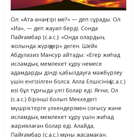
Ол: «Ата-анаң тірі ме?» — деп сұрады. Ол:
«Иә», — деп жауап берді. Сонда
Пайғамбар (с.а.с.): «Онда олардың
жолында жүріңдер» деген. Шейх
Абдулазиз Мансур айтады: «Егер жиһад
исламдық мемлекет құру немесе
адамдарды дінді қабылдауға мәжбүрлеу
үшін енгізілген болса. Алла Елшісінің (с.а.с.)
өзі бұл тұрғыда үлгі болар еді. Яғни, Ол
(с.а.с.) бірінші болып Меккедегі
мүшріктерге үлкендерімен соғысу және
исламдық мемлекет құру үшін жиһад
жариялаған болар еді. Алайда,
Пайғамбар (с.а.с.) мұны жасамаған.