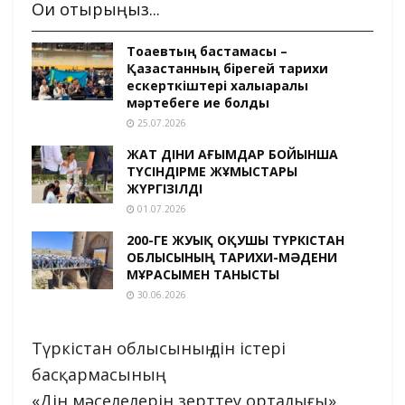
Оқи отырыңыз...
Тоқаевтың бастамасы –
Қазақстанның бірегей тарихи
ескерткіштері халықаралық
мәртебеге ие болды
25.07.2026
ЖАТ ДІНИ АҒЫМДАР БОЙЫНША
ТҮСІНДІРМЕ ЖҰМЫСТАРЫ
ЖҮРГІЗІЛДІ
01.07.2026
200-ГЕ ЖУЫҚ ОҚУШЫ ТҮРКІСТАН
ОБЛЫСЫНЫҢ ТАРИХИ-МӘДЕНИ
МҰРАСЫМЕН ТАНЫСТЫ
30.06.2026
Түркістан облысының дін істері
басқармасының
«Дін мәселелерін зерттеу орталығы»