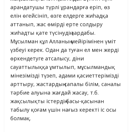
арандатушы түрлі ұрандарға еріп, өз
елін өгейсініп, өзге елдерге жиһадқа
аттанып, жас өмірді ерте солдыру
жиһадты қате түсінудің зардабы.
Мұсылман құл Алланың мейірімінен үміт
үзбеуі керек. Одан да туған ел мен жерді
өркендетуге атсалысу, діни
сауаттылыққа ұмтылып, мұсылмандық
мінезімізді түзеп, адами қасиеттерімізді
арттыру, жастардың сапалы білім, саналы
тәрбие алуына жағдай жасау, т.б.
жақсылықты істердің басы-қасынан
табылу қоғам үшін нағыз керекті іс осы
болмақ.