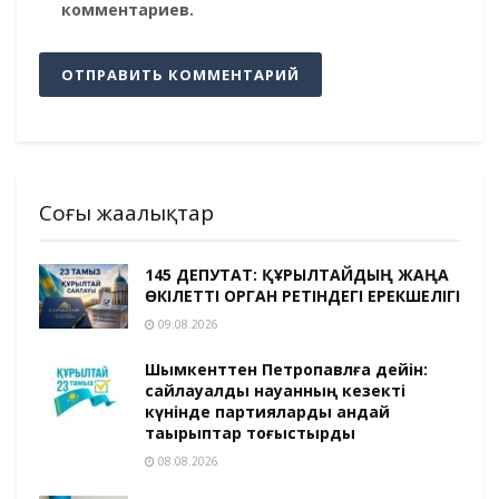
комментариев.
Соңғы жаңалықтар
145 ДЕПУТАТ: ҚҰРЫЛТАЙДЫҢ ЖАҢА
ӨКІЛЕТТІ ОРГАН РЕТІНДЕГІ ЕРЕКШЕЛІГІ
09.08.2026
Шымкенттен Петропавлға дейін:
сайлауалды науқанның кезекті
күнінде партияларды қандай
тақырыптар тоғыстырды
08.08.2026