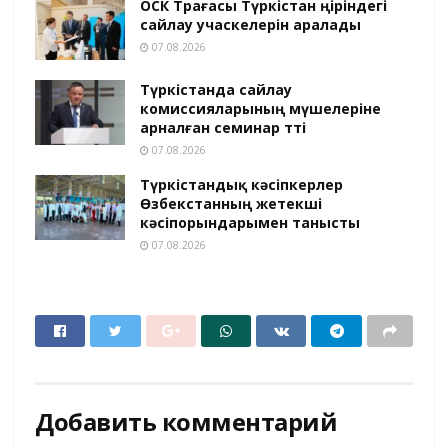
ОСК Төрағасы Түркістан өңіріндегі
сайлау учаскелерін аралады
07.08.2026
Түркістанда сайлау
комиссияларының мүшелеріне
арналған семинар өтті
07.08.2026
Түркістандық кәсіпкерлер
Өзбекстанның жетекші
кәсіпорындарымен танысты
07.08.2026
Добавить комментарий