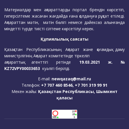
Материалдар мен ақпараттарды портал брендін көрсетіп,
гиперсілтеме жасаған жағдайда ғана қолдануға рұқсат етіледі.
Ақпараттан мәтін, мәтін бөлігі немесе дәйексөз алынғанда
міндетті түрде тиісті сілтеме көрсетілуі керек.
Құпиялылық саясаты
Қазақстан Республикасының Ақпарат және қоғамдық даму
министрлігінің Ақпарат комитетінде тіркеліп
ақпараттық агенттігі ретінде
19.03.2021 ж. №
KZ72VPY00033653
куәлігі берілді.
E-mail:
newqazaq@mail.ru
Телефон:
+7 707 460 8546, +7 701 319 99 91
Мекен жайы:
Қазақстан Республикасы, Шымкент
қаласы