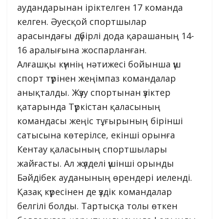
аудандарынан іріктелген 17 команда
келген. Әуесқой спортшылар
арасындағы дүбірлі дода қарашаның 14-
16 аралығына жоспарланған.
Алғашқы күннің нәтижесі бойынша үш
спорт түрінен жеңімпаз командалар
анықталды. Жүзу спортынан үзіктер
қатарында Түркістан қаласының
командасы жеңіс тұғырының бірінші
сатысына көтерілсе, екінші орынға
Кентау қаласының спортшылары
жайғасты. Ал жүлделі үшінші орынды
Бәйдібек ауданының өрендері иеленді.
Қазақ күресінен де үздік командалар
белгілі болды. Тартысқа толы өткен