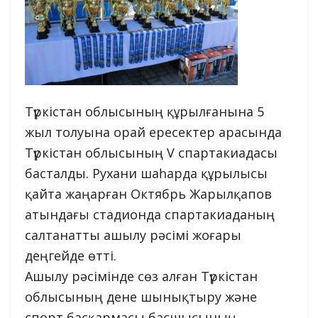
Түркістан облысының құрылғанына 5
жыл толуына орай ересектер арасында
Түркістан облысының V спартакиадасы
басталды. Рухани шаһарда құрылысы
қайта жаңарған Октябрь Жарылқапов
атындағы стадионда спартакиаданың
салтанатты ашылу рәсімі жоғары
деңгейде өтті.
Ашылу рәсімінде сөз алған Түркістан
облысының дене шынықтыру және
спорт басқармасы басшысының