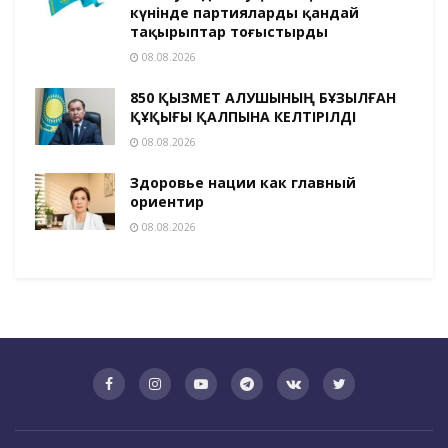
күнінде партияларды қандай
тақырыптар тоғыстырды
08.08.2026
850 ҚЫЗМЕТ АЛУШЫНЫҢ БҰЗЫЛҒАН
ҚҰҚЫҒЫ ҚАЛПЫНА КЕЛТІРІЛДІ
08.08.2026
Здоровье нации как главный
ориентир
08.08.2026