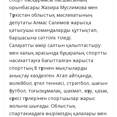
орынбасары Жазира Муслимова мен
Түркістан облыстық мәслихатының
депутаты Алмас Салимов жарысқа
қатысушы командаларды құттықтап,
баршасына сәттілік тіледі.
Салауатты өмір салтын қалыптастыру
мен халық арасында бұқаралық спортты
насихаттауға бағытталған жарыста
спорттың 8 түрінен мықтыларды
анықтау көзделген. Атап айтқанда,
волейбол, үстел теннисі, стритбол, шағын
футбол, тоғызқұмалақ, шахмат, жүзу, қазақ
күресі түрлерінен спортшылар жарыс
жолына шығады. Облыстық
спартакиадаға өңіріміздің қалалары мен