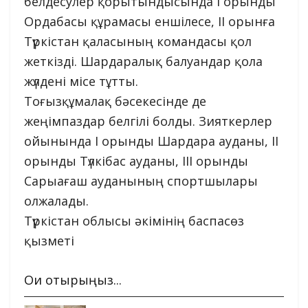
белдесулер қорытындысында І орынды
Ордабасы құрамасы еншілесе, ІІ орынға
Түркістан қаласының командасы қол
жеткізді. Шардаралық балуандар қола
жүлдені місе тұтты.
Тоғызқұмалақ бәсекесінде де
жеңімпаздар белгілі болды. Зияткерлер
ойынында І орынды Шардара ауданы, ІІ
орынды Түлкібас ауданы, ІІІ орынды
Сарыағаш ауданының спортшылары
олжалады.
Түркістан облысы әкімінің баспасөз
қызметі
Оқи отырыңыз...