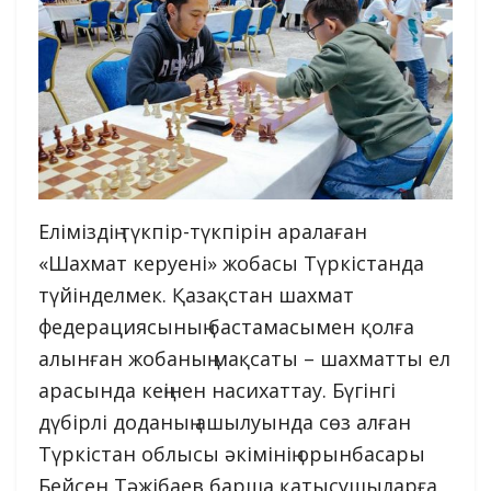
Еліміздің түкпір-түкпірін аралаған
«Шахмат керуені» жобасы Түркістанда
түйінделмек. Қазақстан шахмат
федерациясының бастамасымен қолға
алынған жобаның мақсаты – шахматты ел
арасында кеңінен насихаттау. Бүгінгі
дүбірлі доданың ашылуында сөз алған
Түркістан облысы әкімінің орынбасары
Бейсен Тәжібаев барша қатысушыларға