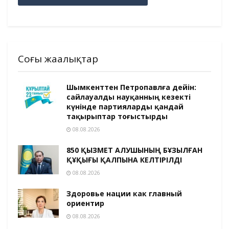
Соңғы жаңалықтар
Шымкенттен Петропавлға дейін:
сайлауалды науқанның кезекті
күнінде партияларды қандай
тақырыптар тоғыстырды
08.08.2026
850 ҚЫЗМЕТ АЛУШЫНЫҢ БҰЗЫЛҒАН
ҚҰҚЫҒЫ ҚАЛПЫНА КЕЛТІРІЛДІ
08.08.2026
Здоровье нации как главный
ориентир
08.08.2026