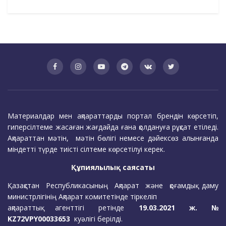
Материалдар мен ақпараттарды портал брендін көрсетіп,
гиперсілтеме жасаған жағдайда ғана қолдануға рұқсат етіледі.
Ақпараттан мәтін, мәтін бөлігі немесе дәйексөз алынғанда
міндетті түрде тиісті сілтеме көрсетілуі керек.
Құпиялылық саясаты
Қазақстан Республикасының Ақпарат және қоғамдық даму
министрлігінің Ақпарат комитетінде тіркеліп
ақпараттық агенттігі ретінде
19.03.2021 ж. №
KZ72VPY00033653
куәлігі берілді.