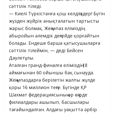
сәттілік тіледі.
— Киелі Түркістанға қош келдіңіздер! Бүгін
жүзден жүйрік анықталатын тартысты
жарыс болмақ. Жеңімпаз еліміздің
абыройын әлемдік деңгейде қорғайтын
болады. Ендеше барша қатысушыларға
сәттілік тілеймін, — деді Бейсен
Дәулетұлы.
Аталған гранд-финалға еліміздің 18
аймағынан 60 ойыншы бақ сынауда.
Жеңімпаздарға берілетін жалпы жүлде
қоры 16 миллион теңге. Бүгінде ҚР
Шахмат федерациясының әр өңірде
филиалдары ашылып, басшылары
тағайындалған. Алдағы уақытта әрбір