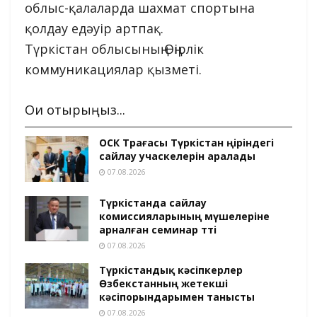
облыс-қалаларда шахмат спортына
қолдау едәуір артпақ.
Түркістан облысының Өңірлік
коммуникациялар қызметі.
Оқи отырыңыз...
ОСК Төрағасы Түркістан өңіріндегі
сайлау учаскелерін аралады
07.08.2026
Түркістанда сайлау
комиссияларының мүшелеріне
арналған семинар өтті
07.08.2026
Түркістандық кәсіпкерлер
Өзбекстанның жетекші
кәсіпорындарымен танысты
07.08.2026