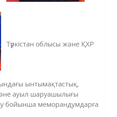
Түркістан облысы және ҚХР
сындағы ынтымақтастық,
және ауыл шаруашылығы
ру бойынша меморандумдарға