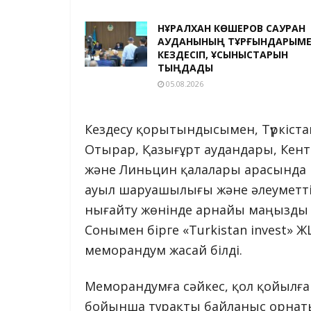
НҰРАЛХАН КӨШЕРОВ САУРАН
АУДАНЫНЫҢ ТҰРҒЫНДАРЫМ
КЕЗДЕСІП, ҰСЫНЫСТАРЫН
ТЫҢДАДЫ
05.08.2026
Кездесу қорытындысымен, Түркіст
Отырар, Қазығұрт аудандары, Кента
және Линьцин қалалары арасында 
ауыл шаруашылығы және әлеуметті
нығайту жөнінде арнайы маңызды
Сонымен бірге «Turkistan invest»
меморандум жасай білді.
Меморандумға сәйкес, қол қойылға
бойынша тұрақты байланыс орнат