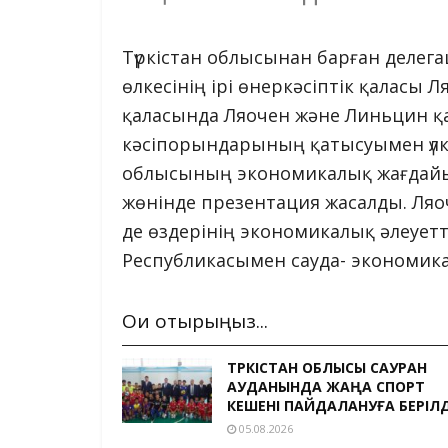
Түркістан облысынан барған делега
өлкесінің ірі өнеркәсіптік қаласы
қаласында Ляочен және Линьцин қа
кәсіпорындарының қатысуымен үлкен 
облысының экономикалық жағдайы 
жөнінде презентация жасалды. Ля
де өздерінің экономикалық әлеует
Республикасымен сауда- экономикал
Оқи отырыңыз...
ТҮРКІСТАН ОБЛЫСЫ САУРАН
АУДАНЫНДА ЖАҢА СПОРТ
КЕШЕНІ ПАЙДАЛАНУҒА БЕРІЛД
05.08.2026