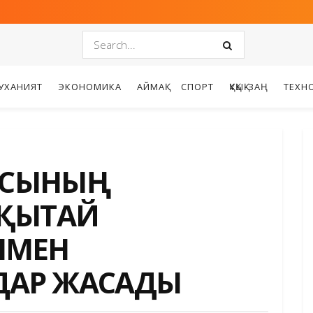
УХАНИЯТ
ЭКОНОМИКА
АЙМАҚ
СПОРТ
ҚҰҚЫҚ-ЗАҢ
ТЕХН
ЛЫСЫНЫҢ
 ҚЫТАЙ
ЫМЕН
АР ЖАСАДЫ