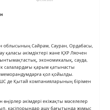
ЕН
ан облысының Сайрам, Сауран, Ордабасы,
у қаласы әкімдіктері және ҚХР Ляочен
ынтымақтастық, экономикалық, сауда,
к салалардағы қарым қатынасты
 меморандумдарға қол қойылды.
 ЖШС де Қытай компанияларының бірімен
н өңірлер әкімдері екіжақты мәселелер
ып, кәсіпорындар ашу бағытында жұмыс