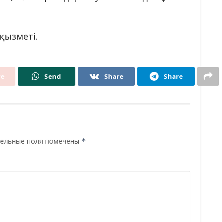
 қызметі.
re
Send
Share
Share
ельные поля помечены
*