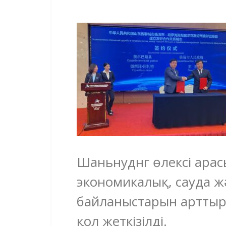
Шаньнуднг өлексі ара
экономикалық, сауда 
байланыстарын артты
қол жеткізілді.