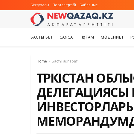
Біз туралы
Портал тәртібі
Байланыс
БАСТЫ БЕТ
САЯСАТ
ҚОҒАМ
МӘДЕНИЕТ
Р
Home
Басты ақпарат
ТҮРКІСТАН ОБ
ДЕЛЕГАЦИЯСЫ
ИНВЕСТОРЛАР
МЕМОРАНДУМД