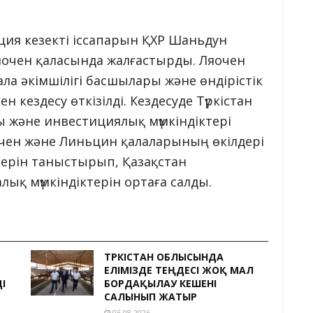
ция кезекті іссапарын ҚХР Шаньдун
 Ляочен қаласында жалғастырды. Ляочен
ла әкімшілігі басшылары және өндірістік
кездесу өткізілді. Кездесуде Түркістан
және инвестициялық мүмкіндіктері
очен және Линьцин қалаларының өкілдері
терін таныстырып, Қазақстан
ық мүмкіндіктерін ортаға салды.
ТҮРКІСТАН ОБЛЫСЫНДА
ЕЛІМІЗДЕ ТЕҢДЕСІ ЖОҚ МАЛ
І
БОРДАҚЫЛАУ КЕШЕНІ
САЛЫНЫП ЖАТЫР
05.08.2026