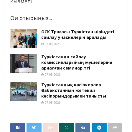
қызметі
Оқи отырыңыз...
ОСК Төрағасы Түркістан өңіріндегі
сайлау учаскелерін аралады
07.08.2026
Түркістанда сайлау
комиссияларының мүшелеріне
арналған семинар өтті
07.08.2026
Түркістандық кәсіпкерлер
Өзбекстанның жетекші
кәсіпорындарымен танысты
07.08.2026