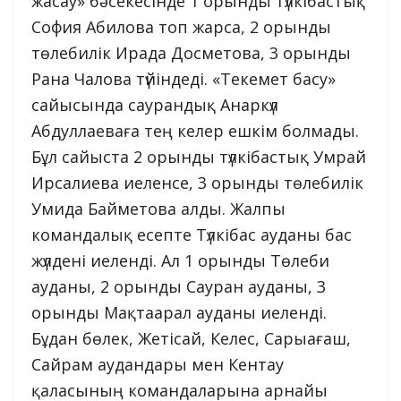
жасау» бәсекесінде 1 орынды түлкібастық
София Абилова топ жарса, 2 орынды
төлебилік Ирада Досметова, 3 орынды
Рана Чалова түйіндеді. «Текемет басу»
сайысында саурандық Анаркүл
Абдуллаеваға тең келер ешкім болмады.
Бұл сайыста 2 орынды түлкібастық Умрай
Ирсалиева иеленсе, 3 орынды төлебилік
Умида Байметова алды. Жалпы
командалық есепте Түлкібас ауданы бас
жүлдені иеленді. Ал 1 орынды Төлеби
ауданы, 2 орынды Сауран ауданы, 3
орынды Мақтаарал ауданы иеленді.
Бұдан бөлек, Жетісай, Келес, Сарыағаш,
Сайрам аудандары мен Кентау
қаласының командаларына арнайы