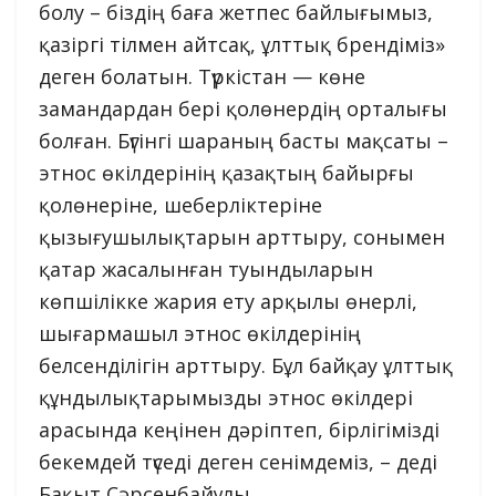
болу – біздің баға жетпес байлығымыз,
қазіргі тілмен айтсақ, ұлттық брендіміз»
деген болатын. Түркістан — көне
замандардан бері қолөнердің орталығы
болған. Бүгінгі шараның басты мақсаты –
этнос өкілдерінің қазақтың байырғы
қолөнеріне, шеберліктеріне
қызығушылықтарын арттыру, сонымен
қатар жасалынған туындыларын
көпшілікке жария ету арқылы өнерлі,
шығармашыл этнос өкілдерінің
белсенділігін арттыру. Бұл байқау ұлттық
құндылықтарымызды этнос өкілдері
арасында кеңінен дәріптеп, бірлігімізді
бекемдей түседі деген сенімдеміз, – деді
Бақыт Сәрсенбайұлы.