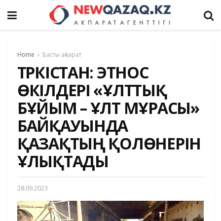
Home
Басты ақпарат
ТҮРКІСТАН: ЭТНОС
ӨКІЛДЕРІ «ҰЛТТЫҚ
БҰЙЫМ – ҰЛТ МҰРАСЫ»
БАЙҚАУЫНДА
ҚАЗАҚТЫҢ ҚОЛӨНЕРІН
ҰЛЫҚТАДЫ
28.09.2023