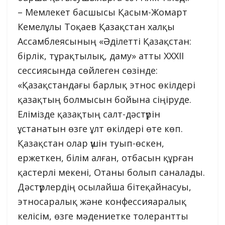
– Мемлекет басшысы Қасым-Жомарт
Кемелұлы Тоқаев Қазақстан халқы
Ассамблеясының «Әділетті Қазақстан:
бірлік, тұрақтылық, даму» атты ХХХІІ
сессиясында сөйлеген сөзінде:
«Қазақстандағы барлық этнос өкілдері
қазақтың болмысын бойына сіңіруде.
Елімізде қазақтың салт-дәстүрін
ұстанатын өзге ұлт өкілдері өте көп.
Қазақстан олар үшін туып-өскен,
ержеткен, білім алған, отбасын құрған
қастерлі мекені, Отаны болып саналады.
Дәстүрлердің осылайша бітеқайнасуы,
этносаралық және конфессияаралық
келісім, өзге мәдениетке толерантты