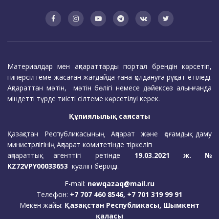
Материалдар мен ақпараттарды портал брендін көрсетіп,
гиперсілтеме жасаған жағдайда ғана қолдануға рұқсат етіледі.
Ақпараттан мәтін, мәтін бөлігі немесе дәйексөз алынғанда
міндетті түрде тиісті сілтеме көрсетілуі керек.
Құпиялылық саясаты
Қазақстан Республикасының Ақпарат және қоғамдық даму
министрлігінің Ақпарат комитетінде тіркеліп
ақпараттық агенттігі ретінде
19.03.2021 ж. №
KZ72VPY00033653
куәлігі берілді.
E-mail:
newqazaq@mail.ru
Телефон:
+7 707 460 8546, +7 701 319 99 91
Мекен жайы:
Қазақстан Республикасы, Шымкент
қаласы