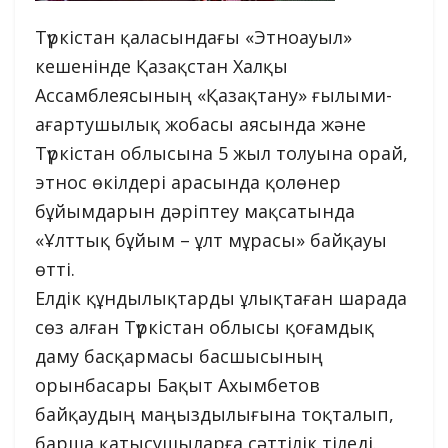
Түркістан қаласындағы «Этноауыл»
кешенінде Қазақстан Халқы
Ассамблеясының «Қазақтану» ғылыми-
ағартушылық жобасы аясында және
Түркістан облысына 5 жыл толуына орай,
этнос өкілдері арасында қолөнер
бұйымдарын дәріптеу мақсатында
«Ұлттық бұйым – ұлт мұрасы» байқауы
өтті.
Елдік құндылықтарды ұлықтаған шарада
сөз алған Түркістан облысы қоғамдық
даму басқармасы басшысының
орынбасары Бақыт Ахымбетов
байқаудың маңыздылығына тоқталып,
барша қатысушыларға сәттілік тіледі.