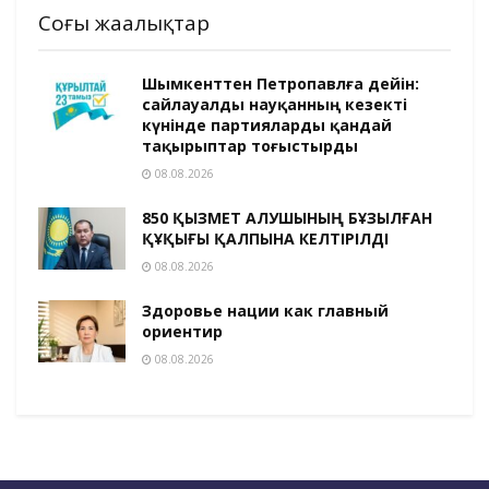
Соңғы жаңалықтар
Шымкенттен Петропавлға дейін:
сайлауалды науқанның кезекті
күнінде партияларды қандай
тақырыптар тоғыстырды
08.08.2026
850 ҚЫЗМЕТ АЛУШЫНЫҢ БҰЗЫЛҒАН
ҚҰҚЫҒЫ ҚАЛПЫНА КЕЛТІРІЛДІ
08.08.2026
Здоровье нации как главный
ориентир
08.08.2026