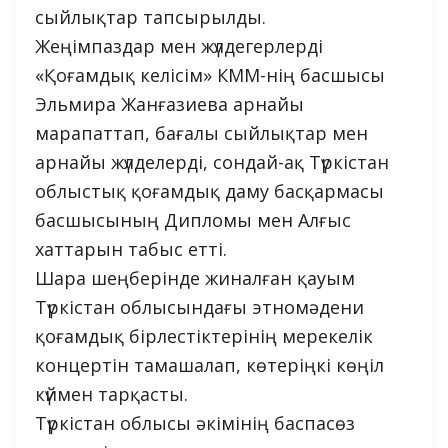
сыйлықтар тапсырылды.
Жеңімпаздар мен жүлдегерлерді
«Қоғамдық келісім» КММ-нің басшысы
Эльмира Жанғазиева арнайы
марапаттап, бағалы сыйлықтар мен
арнайы жүлделерді, сондай-ақ Түркістан
облыстық қоғамдық даму басқармасы
басшысының Дипломы мен Алғыс
хаттарын табыс етті.
Шара шеңберінде жиналған қауым
Түркістан облысындағы этномәдени
қоғамдық бірлестіктерінің мерекелік
концертін тамашалап, көтеріңкі көңіл
күймен тарқасты.
Түркістан облысы әкімінің баспасөз