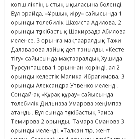
көпшіліктің ыстық ықыласына бөленді.
Бұл орайда, «Ұршық иіру» сайысында 1
орынды төлебилік Шахиста Адилова, 2
орынды түлкібастық Шакирзада Абилова
иеленсе, 3 орынға мақтааралдық Тажи
Далаварова лайық деп танылды. «Кесте
тігу» сайысында мақтааралдық Хушида
Турсунташева 1 орыннан көрінді, ал 2
орынды келестік Малика Ибрагимова, 3
орынды Александра Утвенко иеленді.
Сондай-ақ «Құрақ құрау» сайысында
төлебилік Дильназа Умарова жеңімпаз
атанды. Бұл сында түлкібастық Раиса
Темирова 2 орынды, Тамара Сманова 3
орынды иеленді. «Талқан түю, жент