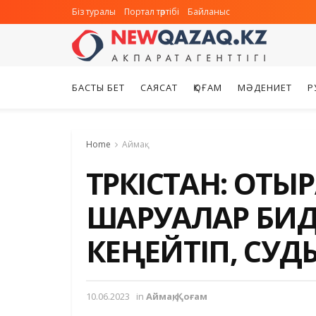
Біз туралы
Портал тәртібі
Байланыс
БАСТЫ БЕТ
САЯСАТ
ҚОҒАМ
МӘДЕНИЕТ
Р
Home
Аймақ
ТҮРКІСТАН: ОТ
ШАРУАЛАР БИ
КЕҢЕЙТІП, СУД
10.06.2023
in
Аймақ
,
Қоғам