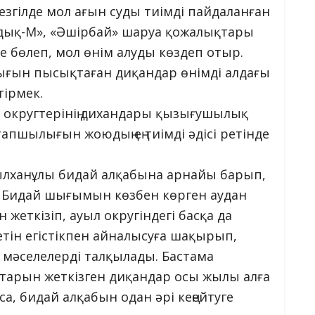
мезгілде мол ағын суды тиімді пайдаланған
ндық-М», «Әшірбай» шаруа қожалықтары
е бөлеп, мол өнім алуды көздеп отыр.
дығын пысықтаған диқандар өнімді алдағы
тірмек.
л округтерінің дихандары қызығушылық
апшылығын жоюдың ең тиімді әдісі ретінде
сылханұлы бидай алқабына арнайы барып,
. Бидай шығымын көзбен көрген аудан
еткізіп, ауыл округіндегі басқа да
етін егістікпен айналысуға шақырып,
мәселелерді талқылады. Бастама
тарын жеткізген диқандар осы жылы алға
, бидай алқабын одан әрі кеңейтуге