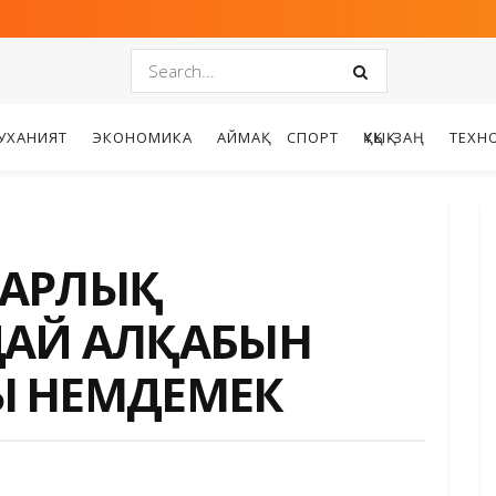
УХАНИЯТ
ЭКОНОМИКА
АЙМАҚ
СПОРТ
ҚҰҚЫҚ-ЗАҢ
ТЕХН
ЫРАРЛЫҚ
ДАЙ АЛҚАБЫН
Ы ҮНЕМДЕМЕК