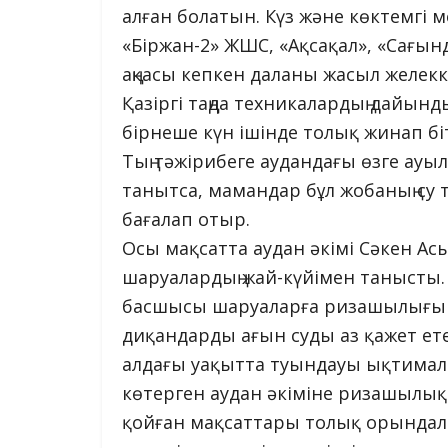
алған болатын. Күз және көктемгі 
«Біржан-2» ЖШС, «Ақсақал», «Сағы
аңқасы кепкен даланы жасыл желекк
Қазіргі таңда техникалардың дайын
бірнеше күн ішінде толық жинап бі
Тың тәжірибеге аудандағы өзге ауы
танытса, мамандар бұл жобаның су т
бағалап отыр.
Осы мақсатта аудан әкімі Сәкен А
шаруалардың жай-күйімен танысты
басшысы шаруаларға ризашылығын ж
диқандарды ағын суды аз қажет ет
алдағы уақытта туындауы ықтимал 
көтерген аудан әкіміне ризашылық
қойған мақсаттары толық орындалса