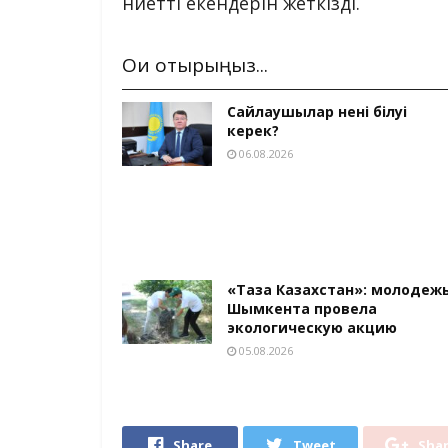
ниетті екендерін жеткізді.
Оқи отырыңыз...
Сайлаушылар нені білуі
керек?
06.08.2026
«Таза Казахстан»: молодеж
Шымкента провела
экологическую акцию
05.08.2026
Share
Tweet
Sha