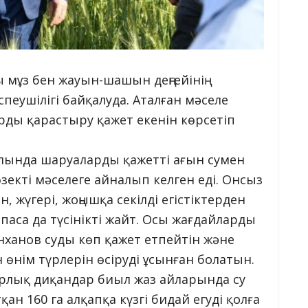
 мұз бен жауын-шашын деңгейінің
іспеушілігі байқалуда. Аталған мәселе
арды қарастыру қажет екенін көрсетіп
ында шаруаларды қажетті ағын сумен
екті мәселеге айналып келген еді. Онсыз
, жүгері, жоңышқа секілді егістіктерден
тпаса да түсінікті жайт. Осы жағдайларды
анханов суды көп қажет етпейтін және
өнім түрлерін өсіруді ұсынған болатын.
рлық диқандар биыл жаз айларында су
н 160 га алқапқа күзгі бидай егуді қолға