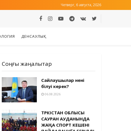
Четверг, 6 августа, 2026
ОЛОГИЯ
ДЕНСАУЛЫҚ
Соңғы жаңалықтар
Сайлаушылар нені
білуі керек?
06.08.2026
ТҮРКІСТАН ОБЛЫСЫ
САУРАН АУДАНЫНДА
ЖАҢА СПОРТ КЕШЕНІ
ПАЙДАЛАНУҒА БЕРІЛДІ