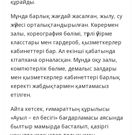
құрайды.
Мұнда барлық жағдай жасалған, жылу, су
жүйесі орталықтандырылған. Көрермен
залы, хореография бөлімі, түрлі үйірме
класстары мен гардероб, қызметкерлер
кабинеттері бар. Ал екінші қабатында
кітапхана орналасқан. Мұнда оқу залы,
компютерлік бөлме, демалыс залдары
мен қызметкерлер кабинеттері барлық
керекті жабдықтармен қамтамасыз
етілген.
Айта кетсек, ғимараттың құрылысы
«Ауыл – ел бесігі» бағдарламасы аясында
былтыр мамырда басталып, қазіргі
уақытта жұмыстар толығымен