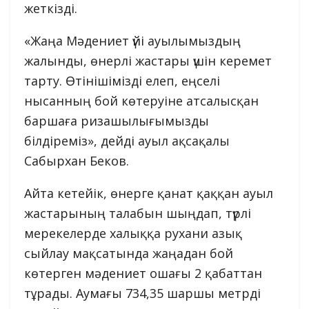
жеткізді.
«Жаңа Мәдениет үйі ауылымыздың
жалынды, өнерлі жастары үшін керемет
тарту. Өтінішімізді елеп, еңселі
нысанның бой көтеруіне атсалысқан
баршаға ризашылығымызды
білдіреміз», дейді ауыл ақсақалы
Сабырхан Беков.
Айта кетейік, өнерге қанат қаққан ауыл
жастарының талабын шыңдап, түрлі
мерекелерде халыққа рухани азық
сыйлау мақсатында жаңадан бой
көтерген мәдениет ошағы 2 қабаттан
тұрады. Аумағы 734,35 шаршы метрді