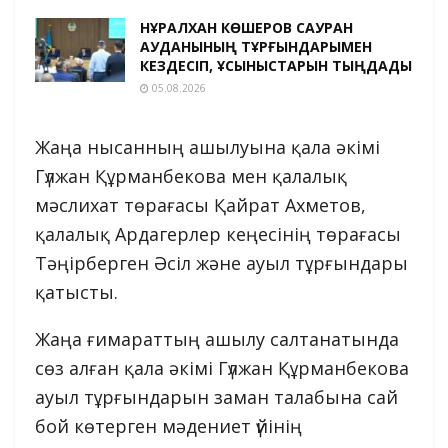
НҰРАЛХАН КӨШЕРОВ САУРАН
АУДАНЫНЫҢ ТҰРҒЫНДАРЫМЕН
КЕЗДЕСІП, ҰСЫНЫСТАРЫН ТЫҢДАДЫ
05.08.2026
Жаңа нысанның ашылуына қала әкімі
Гүлжан Құрманбекова мен қалалық
мәслихат төрағасы Қайрат Ахметов,
қалалық Ардагерлер кеңесінің төрағасы
Тәңірберген Әсіл және ауыл тұрғындары
қатысты.
Жаңа ғимараттың ашылу салтанатында
сөз алған қала әкімі Гүлжан Құрманбекова
ауыл тұрғындарын заман талабына сай
бой көтерген мәдениет үйінің