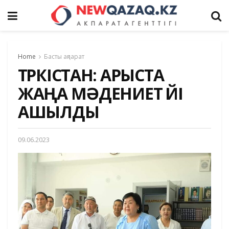
Home
Басты ақпарат
ТҮРКІСТАН: АРЫСТА
ЖАҢА МӘДЕНИЕТ ҮЙІ
АШЫЛДЫ
09.06.2023