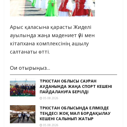
Арыс қаласына қарасты Жиделі
ауылында жаңа мәдениет үйі мен
кітапхана комплексінің ашылу
салтанаты өтті.
Оқи отырыңыз...
ТҮРКІСТАН ОБЛЫСЫ САУРАН
АУДАНЫНДА ЖАҢА СПОРТ КЕШЕНІ
ПАЙДАЛАНУҒА БЕРІЛДІ
05.08.2026
ТҮРКІСТАН ОБЛЫСЫНДА ЕЛІМІЗДЕ
ТЕҢДЕСІ ЖОҚ МАЛ БОРДАҚЫЛАУ
КЕШЕНІ САЛЫНЫП ЖАТЫР
05.08.2026