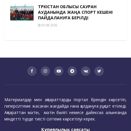
ТҮРКІСТАН ОБЛЫСЫ САУРАН
АУДАНЫНДА ЖАҢА СПОРТ КЕШЕНІ
ПАЙДАЛАНУҒА БЕРІЛДІ
05.08.2026
Материалдар мен ақпараттарды портал брендін көрсетіп,
гиперсілтеме жасаған жағдайда ғана қолдануға рұқсат етіледі.
Ақпараттан мәтін, мәтін бөлігі немесе дәйексөз алынғанда
міндетті түрде тиісті сілтеме көрсетілуі керек.
Құпиялылық саясаты