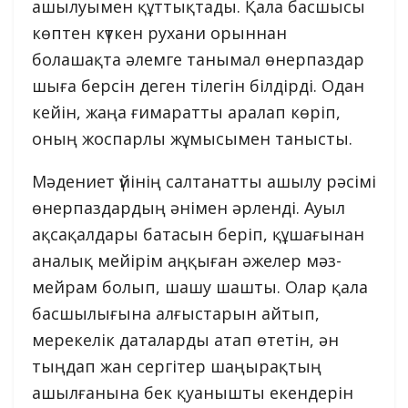
ашылуымен құттықтады. Қала басшысы
көптен күткен рухани орыннан
болашақта әлемге танымал өнерпаздар
шыға берсін деген тілегін білдірді. Одан
кейін, жаңа ғимаратты аралап көріп,
оның жоспарлы жұмысымен танысты.
Мәдениет үйінің салтанатты ашылу рәсімі
өнерпаздардың әнімен әрленді. Ауыл
ақсақалдары батасын беріп, құшағынан
аналық мейірім аңқыған әжелер мәз-
мейрам болып, шашу шашты. Олар қала
басшылығына алғыстарын айтып,
мерекелік даталарды атап өтетін, ән
тыңдап жан сергітер шаңырақтың
ашылғанына бек қуанышты екендерін