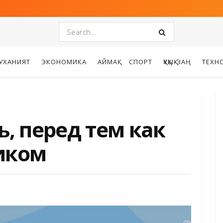
УХАНИЯТ
ЭКОНОМИКА
АЙМАҚ
СПОРТ
ҚҰҚЫҚ-ЗАҢ
ТЕХН
ь, перед тем как
иком