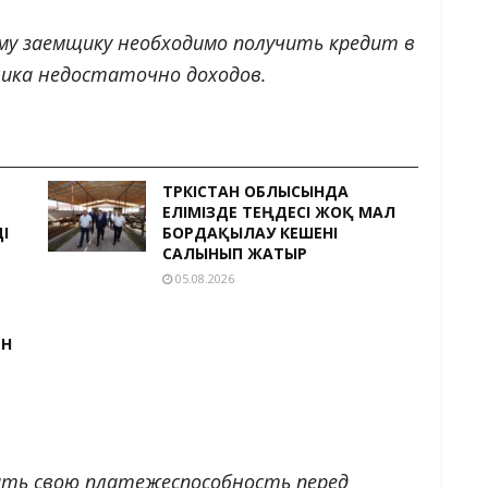
му заемщику необходимо получить кредит в
мщика недостаточно доходов.
ТҮРКІСТАН ОБЛЫСЫНДА
ЕЛІМІЗДЕ ТЕҢДЕСІ ЖОҚ МАЛ
І
БОРДАҚЫЛАУ КЕШЕНІ
САЛЫНЫП ЖАТЫР
05.08.2026
ЕН
ать свою платежеспособность перед