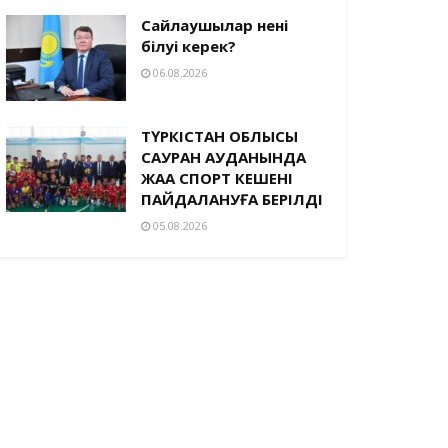
Сайлаушылар нені
білуі керек?
06.08.2026
ТҮРКІСТАН ОБЛЫСЫ
САУРАН АУДАНЫНДА
ЖАҢА СПОРТ КЕШЕНІ
ПАЙДАЛАНУҒА БЕРІЛДІ
05.08.2026