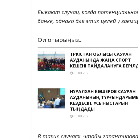
Бывают случаи, когда потенциально
банке, однако для этих целей у зае
Оқи отырыңыз...
ТҮРКІСТАН ОБЛЫСЫ САУРАН
АУДАНЫНДА ЖАҢА СПОРТ
КЕШЕНІ ПАЙДАЛАНУҒА БЕРІЛД
05.08.2026
НҰРАЛХАН КӨШЕРОВ САУРАН
АУДАНЫНЫҢ ТҰРҒЫНДАРЫМ
КЕЗДЕСІП, ҰСЫНЫСТАРЫН
ТЫҢДАДЫ
05.08.2026
В таких случаях, чтобы гарантиров