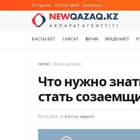
Біз туралы
Портал тәртібі
Байланыс
БАСТЫ БЕТ
САЯСАТ
ҚОҒАМ
МӘДЕНИЕТ
Р
Home
Басты ақпарат
Что нужно знат
стать созаемщ
02.06.2023
in
Басты ақпарат