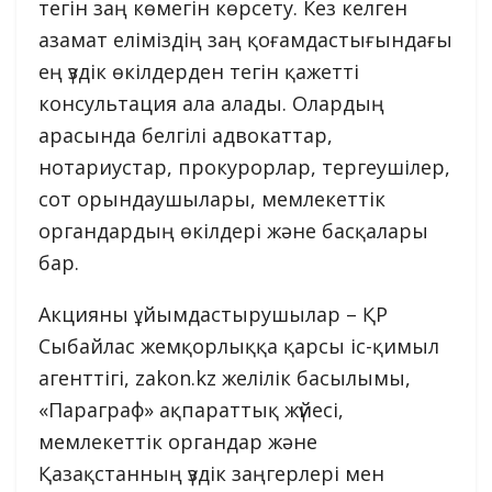
тегін заң көмегін көрсету. Кез келген
азамат еліміздің заң қоғамдастығындағы
ең үздік өкілдерден тегін қажетті
консультация ала алады. Олардың
арасында белгілі адвокаттар,
нотариустар, прокурорлар, тергеушілер,
сот орындаушылары, мемлекеттік
органдардың өкілдері және басқалары
бар.
Акцияны ұйымдастырушылар – ҚР
Сыбайлас жемқорлыққа қарсы іс-қимыл
агенттігі, zakon.kz желілік басылымы,
«Параграф» ақпараттық жүйесі,
мемлекеттік органдар және
Қазақстанның үздік заңгерлері мен