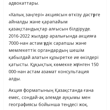
адвокаттары.
«Халық заңгері» акциясын өткізу дәстүрге
айналды және қарапайым
қазақстандықтар алғысын білдіруде.
2016-2022 жылдар аралығында акцияға
7000-нан астам үздік сарапшы және
мемлекеттік органдардың шешім
қабылдай алатын құзыретке ие өкілдері
қатысты. Құқықтық көмекке жүгінген 150
000-нан астам азамат консультация
алды.
Акция форматының Қазақстанда ғана
емес, сондай-ақ әлемде ауқымы мен
географиясы бойынша теңдесі жоқ.