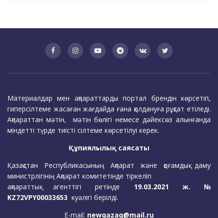
Материалдар мен ақпараттарды портал брендін көрсетіп,
гиперсілтеме жасаған жағдайда ғана қолдануға рұқсат етіледі.
Ақпараттан мәтін, мәтін бөлігі немесе дәйексөз алынғанда
міндетті түрде тиісті сілтеме көрсетілуі керек.
Құпиялылық саясаты
Қазақстан Республикасының Ақпарат және қоғамдық даму
министрлігінің Ақпарат комитетінде тіркеліп
ақпараттық агенттігі ретінде
19.03.2021 ж. №
KZ72VPY00033653
куәлігі берілді.
E-mail:
newqazaq@mail.ru