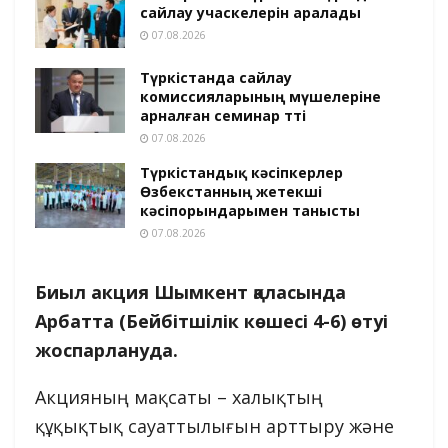
сайлау учаскелерін аралады
07.08.2026
Түркістанда сайлау
комиссияларының мүшелеріне
арналған семинар өтті
07.08.2026
Түркістандық кәсіпкерлер
Өзбекстанның жетекші
кәсіпорындарымен танысты
07.08.2026
Биыл акция Шымкент қаласында
Арбатта
(Бейбітшілік көшесі 4-6)
өтуі
жоспарлануда.
Акцияның мақсаты – халықтың
құқықтық сауаттылығын арттыру және