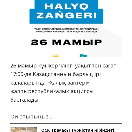
26 мамыр күні жергілікті уақытпен сағат
17:00-де Қазақстанның барлық ірі
қалаларында «Халық заңгері»
жалпыреспубликалық акциясы
басталады.
Оқи отырыңыз...
ОСК Төрағасы Түркістан өңіріндегі