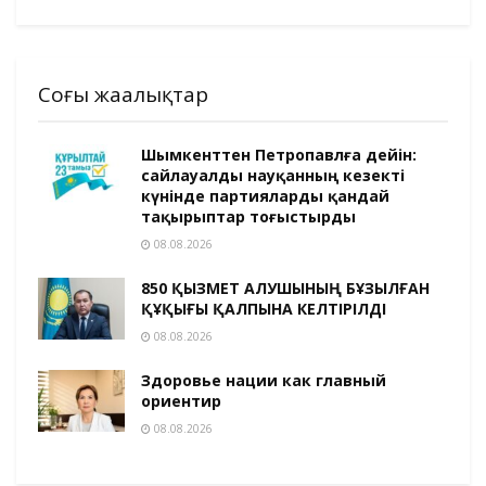
Соңғы жаңалықтар
Шымкенттен Петропавлға дейін:
сайлауалды науқанның кезекті
күнінде партияларды қандай
тақырыптар тоғыстырды
08.08.2026
850 ҚЫЗМЕТ АЛУШЫНЫҢ БҰЗЫЛҒАН
ҚҰҚЫҒЫ ҚАЛПЫНА КЕЛТІРІЛДІ
08.08.2026
Здоровье нации как главный
ориентир
08.08.2026