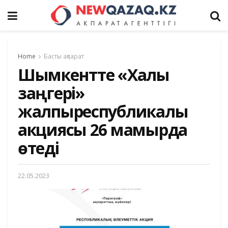
Home
Басты ақпарат
Шымкентте «Халық
заңгері»
жалпыреспубликалық
акциясы 26 мамырда
өтеді
22.05.2023