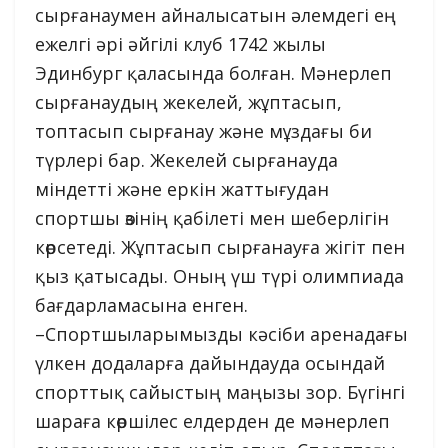
сырғанаумен айналысатын әлемдегі ең
ежелгі әрі әйгілі клуб 1742 жылы
Эдинбург қаласында болған. Мәнерлеп
сырғанаудың жекелей, жұптасып,
топтасып сырғанау және мұздағы би
түрлері бар. Жекелей сырғанауда
міндетті және еркін жаттығудан
спортшы өзінің қабілеті мен шеберлігін
көрсетеді. Жұптасып сырғанауға жігіт пен
қыз қатысады. Оның үш түрі олимпиада
бағдарламасына енген.
–Спортшыларымызды кәсіби аренадағы
үлкен додаларға дайындауда осындай
спорттық сайыстың маңызы зор. Бүгінгі
шараға көршілес елдерден де мәнерлеп