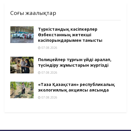
Соңғы жаңалықтар
Түркістандық кәсіпкерлер
Өзбекстанның жетекші
кәсіпорындарымен танысты
07.08.2026
Полицейлер тұрғын үйді аралап,
түсіндіру жұмыстарын жүргізді
07.08.2026
«Таза Қазақстан» республикалық
экологиялық акциясы аясында
07.08.2026