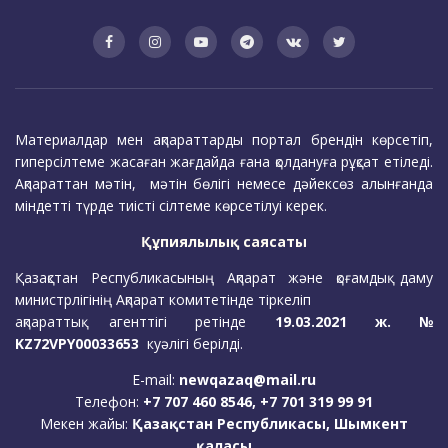
Материалдар мен ақпараттарды портал брендін көрсетіп,
гиперсілтеме жасаған жағдайда ғана қолдануға рұқсат етіледі.
Ақпараттан мәтін, мәтін бөлігі немесе дәйексөз алынғанда
міндетті түрде тиісті сілтеме көрсетілуі керек.
Құпиялылық саясаты
Қазақстан Республикасының Ақпарат және қоғамдық даму
министрлігінің Ақпарат комитетінде тіркеліп
ақпараттық агенттігі ретінде
19.03.2021 ж. №
KZ72VPY00033653
куәлігі берілді.
E-mail:
newqazaq@mail.ru
Телефон:
+7 707 460 8546, +7 701 319 99 91
Мекен жайы:
Қазақстан Республикасы, Шымкент
қаласы