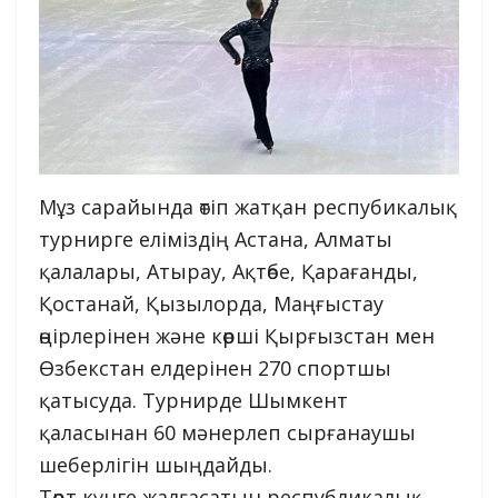
Мұз сарайында өтіп жатқан респубикалық
турнирге еліміздің Астана, Алматы
қалалары, Атырау, Ақтөбе, Қарағанды,
Қостанай, Қызылорда, Маңғыстау
өңірлерінен және көрші Қырғызстан мен
Өзбекстан елдерінен 270 спортшы
қатысуда. Турнирде Шымкент
қаласынан 60 мәнерлеп сырғанаушы
шеберлігін шыңдайды.
Төрт күнге жалғасатын республикалық