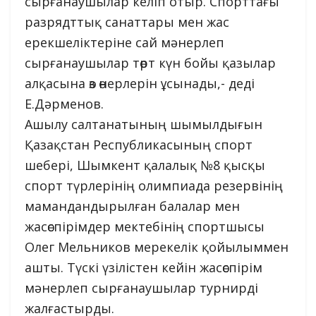
сырғанаушылар келіп отыр. Спорттағы
разрядттық санаттары мен жас
ерекшеліктеріне сай мәнерлеп
сырғанаушылар төрт күн бойы қазылар
алқасына өз өнерлерін ұсынады,- деді
Е.Дәрменов.
Ашылу салтанатының шымылдығын
Қазақстан Республикасының спорт
шебері, Шымкент қалалық №8 қысқы
спорт түрлерінің олимпиада резервінің
мамандандырылған балалар мен
жасөспірімдер мектебінің спортшысы
Олег Мельников мерекелік қойылыммен
ашты. Түскі үзілістен кейін жасөспірім
мәнерлеп сырғанаушылар турнирді
жалғастырды.