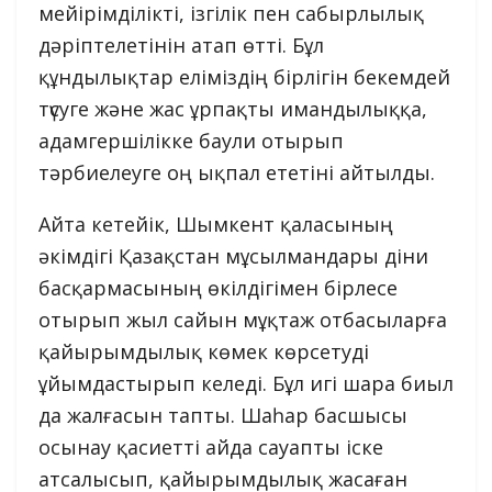
мейірімділікті, ізгілік пен сабырлылық
дәріптелетінін атап өтті. Бұл
құндылықтар еліміздің бірлігін бекемдей
түсуге және жас ұрпақты имандылыққа,
адамгершілікке баули отырып
тәрбиелеуге оң ықпал ететіні айтылды.
Айта кетейік, Шымкент қаласының
әкімдігі Қазақстан мұсылмандары діни
басқармасының өкілдігімен бірлесе
отырып жыл сайын мұқтаж отбасыларға
қайырымдылық көмек көрсетуді
ұйымдастырып келеді. Бұл игі шара биыл
да жалғасын тапты. Шаһар басшысы
осынау қасиетті айда сауапты іске
атсалысып, қайырымдылық жасаған