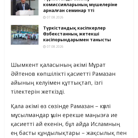
комиссияларының мүшелеріне
арналған семинар өтті
07.08.2026
Түркістандық кәсіпкерлер
Өзбекстанның жетекші
кәсіпорындарымен танысты
07.08.2026
Шымкент қаласының әкімі Мұрат
Әйтенов көпшілікті қасиетті Рамазан
айының келуімен құттықтап, ізгі
тілектерін жеткізді.
Қала әкімі өз сөзінде Рамазан – күллі
мұсылмандар үшін ерекше маңызға ие
қасиетті ай екенін, бұл айда Исламның
ең басты құндылықтары – жақсылық пен