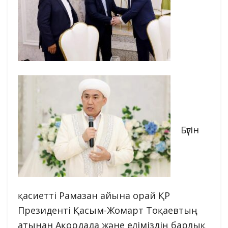
Бүгін
қасиетті Рамазан айына орай ҚР
Президенті Қасым-Жомарт Тоқаевтың
атынан Ақордада және еліміздің барлық