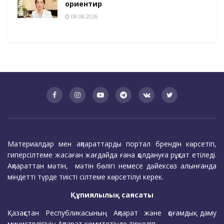
ориентир
08.08.2026
Материалдар мен ақпараттарды портал брендін көрсетіп,
гиперсілтеме жасаған жағдайда ғана қолдануға рұқсат етіледі.
Ақпараттан мәтін, мәтін бөлігі немесе дәйексөз алынғанда
міндетті түрде тиісті сілтеме көрсетілуі керек.
Құпиялылық саясаты
Қазақстан Республикасының Ақпарат және қоғамдық даму
министрлігінің Ақпарат комитетінде тіркеліп