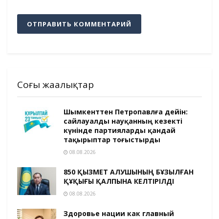
Соңғы жаңалықтар
Шымкенттен Петропавлға дейін:
сайлауалды науқанның кезекті
күнінде партияларды қандай
тақырыптар тоғыстырды
08.08.2026
850 ҚЫЗМЕТ АЛУШЫНЫҢ БҰЗЫЛҒАН
ҚҰҚЫҒЫ ҚАЛПЫНА КЕЛТІРІЛДІ
08.08.2026
Здоровье нации как главный