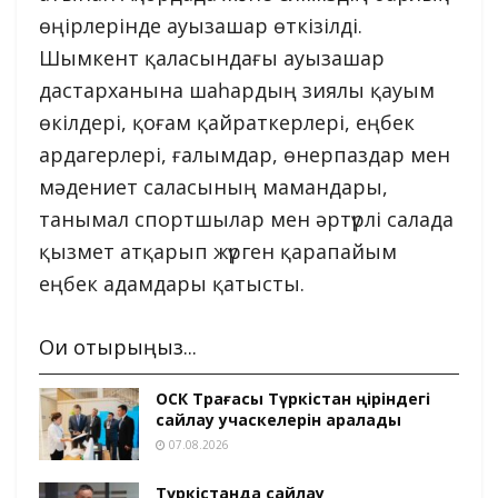
өңірлерінде ауызашар өткізілді.
Шымкент қаласындағы ауызашар
дастарханына шаһардың зиялы қауым
өкілдері, қоғам қайраткерлері, еңбек
ардагерлері, ғалымдар, өнерпаздар мен
мәдениет саласының мамандары,
танымал спортшылар мен әртүрлі салада
қызмет атқарып жүрген қарапайым
еңбек адамдары қатысты.
Оқи отырыңыз...
ОСК Төрағасы Түркістан өңіріндегі
сайлау учаскелерін аралады
07.08.2026
Түркістанда сайлау