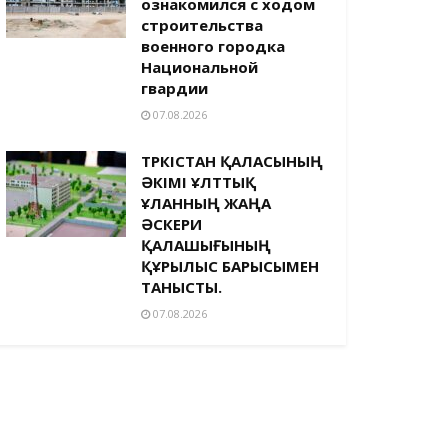
ознакомился с ходом
строительства
военного городка
Национальной
гвардии
07.08.2026
ТҮРКІСТАН ҚАЛАСЫНЫҢ
ӘКІМІ ҰЛТТЫҚ
ҰЛАННЫҢ ЖАҢА
ӘСКЕРИ
ҚАЛАШЫҒЫНЫҢ
ҚҰРЫЛЫС БАРЫСЫМЕН
ТАНЫСТЫ.
07.08.2026