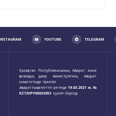
INSTAGRAM
YOUTUBE
TELEGRAM
Қазақстан Республикасының Ақпарат және
қоғамдық даму министрлігінің Ақпарат
комитетінде тіркеліп
ақпараттық агенттігі ретінде
19.03.2021 ж. №
KZ72VPY00033653
куәлігі берілді.