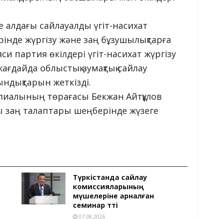
 алдағы сайлауалды үгіт-насихат
нде жүргізу және заң бұзушылықтарға
си партия өкілдері үгіт-насихат жүргізу
ғдайда облыстық аумақтық сайлау
ндықтарын жеткізді.
илиалының төрағасы Бекжан Айтқұлов
ы заң талаптары шеңберінде жүзеге
Түркістанда сайлау
комиссияларының
мүшелеріне арналған
семинар өтті
07.08.2026