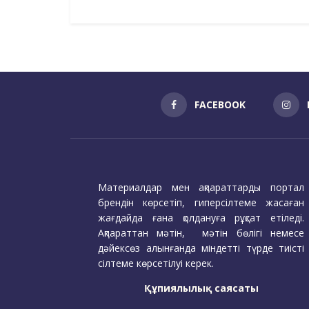
FACEBOOK
Материалдар мен ақпараттарды портал
брендін көрсетіп, гиперсілтеме жасаған
жағдайда ғана қолдануға рұқсат етіледі.
Ақпараттан мәтін, мәтін бөлігі немесе
дәйексөз алынғанда міндетті түрде тиісті
сілтеме көрсетілуі керек.
Құпиялылық саясаты