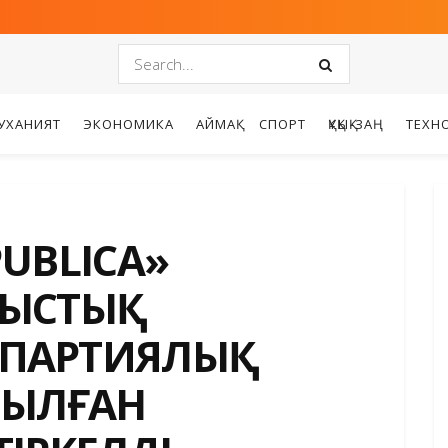
УХАНИЯТ
ЭКОНОМИКА
АЙМАҚ
СПОРТ
ҚҰҚЫҚ-ЗАҢ
ТЕХН
PUBLICA»
ЛЫСТЫҚ
ПАРТИЯЛЫҚ
НЫЛҒАН