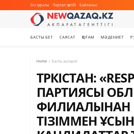
Біз туралы
Портал тәртібі
Байланыс
БАСТЫ БЕТ
САЯСАТ
ҚОҒАМ
МӘДЕНИЕТ
Р
Home
Басты ақпарат
ТҮРКІСТАН: «RES
ПАРТИЯСЫ ОБ
ФИЛИАЛЫНАН 
ТІЗІММЕН ҰСЫ