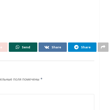
re
Send
Share
Share
ельные поля помечены
*