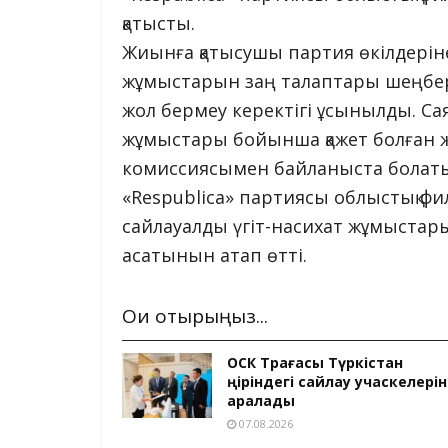
қатысты.
Жиынға қатысушы партия өкілдеріне
жұмыстарын заң талаптары шеңбері
жол бермеу керектігі ұсынылды. Сая
жұмыстары бойынша қажет болған жа
комиссиясымен байланыста болаты
«Respublica» партиясы облыстық ф
сайлауалды үгіт-насихат жұмыстар
асатынын атап өтті.
Оқи отырыңыз...
ОСК Төрағасы Түркістан
өңіріндегі сайлау учаскелерін
аралады
07.08.2026