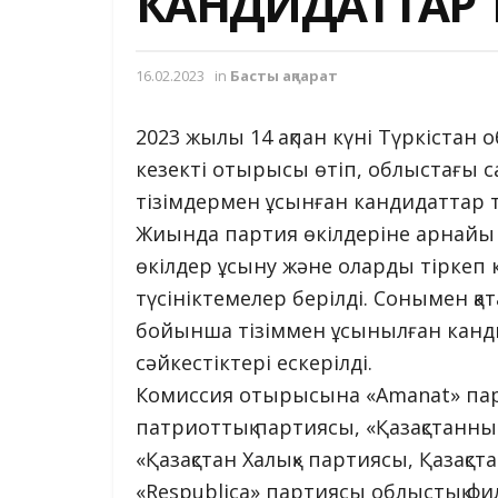
КАНДИДАТТАР Т
16.02.2023
in
Басты ақпарат
2023 жылы 14 ақпан күні Түркістан 
кезекті отырысы өтіп, облыстағы 
тізімдермен ұсынған кандидаттар т
Жиында партия өкілдеріне арнайы ес
өкілдер ұсыну және оларды тіркеп 
түсініктемелер берілді. Сонымен қ
бойынша тізіммен ұсынылған канд
сәйкестіктері ескерілді.
Комиссия отырысына «Amanat» парт
патриоттық партиясы, «Қазақстанны
«Қазақстан Халық» партиясы, Қазақс
«Respublica» партиясы облыстық 