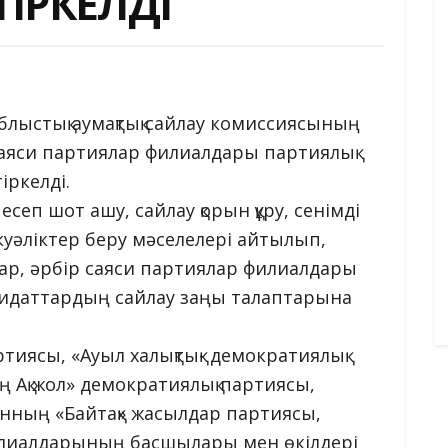
ІРКЕЛДІ
облыстық аумақтық сайлау комиссиясының
саяси партиялар филиалдары партиялық
іркелді.
еп шот ашу, сайлау қорын құру, сенімді
куәліктер беру мәселелері айтылып,
атар, әрбір саяси партиялар филиалдары
идаттардың сайлау заңы талаптарына
иясы, «Ауыл халықтық- демократиялық
ң Ақ жол» демократиялық партиясы,
танның «Байтақ» жасылдар партиясы,
филиалдарының басшылары мен өкілдері