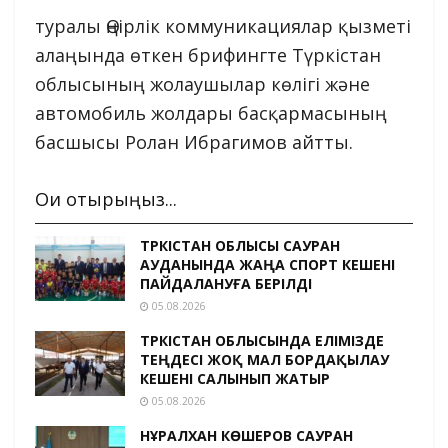
туралы Өңірлік коммуникациялар қызметі
алаңында өткен брифингте Түркістан
облысының жолаушылар көлігі және
автомобиль жолдары басқармасының
басшысы Ролан Ибрагимов айтты.
Оқи отырыңыз...
ТҮРКІСТАН ОБЛЫСЫ САУРАН
АУДАНЫНДА ЖАҢА СПОРТ КЕШЕНІ
ПАЙДАЛАНУҒА БЕРІЛДІ
05.08.2026
ТҮРКІСТАН ОБЛЫСЫНДА ЕЛІМІЗДЕ
ТЕҢДЕСІ ЖОҚ МАЛ БОРДАҚЫЛАУ
КЕШЕНІ САЛЫНЫП ЖАТЫР
05.08.2026
НҰРАЛХАН КӨШЕРОВ САУРАН