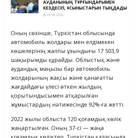
АУДАНЫНЫҢ ТҰРҒЫНДАРЫМЕН
КЕЗДЕСІП, ҰСЫНЫСТАРЫН ТЫҢДАДЫ
05.08.2026
Оның сөзінше, Түркістан облысында
автомобиль жолдары мен елдімекен
көшелерінің жалпы ұзындығы 17 503,9
шақырымды құрайды. Облыстық және
аудандық маңызы бар автомобиль
жолдарының жақсы және қанағатты
жағдайдағы үлесі өткен жылдың
қорытындысымен атқарылған
жұмыстардың нәтижесінде 92%-ға жетті.
2022 жылы облыста 120 қоғамдық көлік
жаңартылған. Оның 37-сі — жаңа
қоғамдық көліктер. Түркістан қаласында