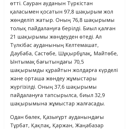
өтті. Сауран ауданын Түркістан
қаласымен қосатын 97,8 шақырым жол
жөнделіп жатыр. Оның 76,8 шақырымы
толық пайдалануға берілді. Биыл қалған
21 шақырымы жөндеуден өтеді. Ал
Түлкібас ауданының Келтемашат,
Даубаба, Састөбе, Шұқырбұлақ, Майтөбе,
Ынтымақ бағытындағы 70,5
шақырымды құрайтын жолдарға күрделі
және орташа жөндеу жұмыстары
жүргізілді. Оның 37,6 шақырымы
пайдалануға тапсырылса, биыл 32,9
шақырымына жұмыстар жалғасады.
Одан бөлек, Қазығұрт ауданындағы
Тұрбат, Қақпақ, Қаржан, Жаңабазар