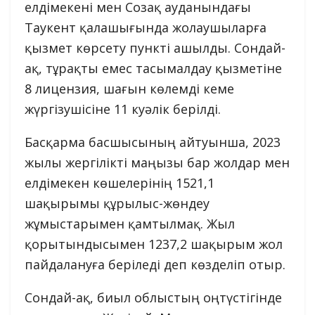
елдімекені мен Созақ ауданындағы
Таукент қалашығында жолаушыларға
қызмет көрсету пункті ашылды. Сондай-
ақ, тұрақты емес тасымалдау қызметіне
8 лицензия, шағын көлемді кеме
жүргізушісіне 11 куәлік берілді.
Басқарма басшысының айтуынша, 2023
жылы жергілікті маңызы бар жолдар мен
елдімекен көшелерінің 1521,1
шақырымы құрылыс-жөндеу
жұмыстарымен қамтылмақ. Жыл
қорытындысымен 1237,2 шақырым жол
пайдалануға беріледі деп көзделіп отыр.
Сондай-ақ, биыл облыстың оңтүстігінде