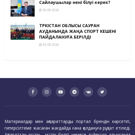
Сайлаушылар нені білуі керек?
06.08.2026
ТҮРКІСТАН ОБЛЫСЫ САУРАН
АУДАНЫНДА ЖАҢА СПОРТ КЕШЕНІ
ПАЙДАЛАНУҒА БЕРІЛДІ
05.08.2026
Материалдар мен ақпараттарды портал брендін көрсетіп,
гиперсілтеме жасаған жағдайда ғана қолдануға рұқсат етіледі.
Ақпараттан мәтін, мәтін бөлігі немесе дәйексөз алынғанда