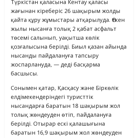
Түркістан қаласына Кентау қаласы
жағынан кіреберіс 26 шақырым жолды
қайта құру жұмыстары атқарылуда. Өткен
жылы нысанға толық 2 қабат асфальт
төсемі салынып, уақытша көлік
қозғалысына берілді. Биыл қазан айында
нысанды пайдалануға тапсыру
жоспарлануда, — деді басқарма
басшысы.
Сонымен қатар, Қасқасу және Біркөлік
елдімекендеріндегі туристтік
нысандарға баратын 18 шақырым жол
толық жөндеуден өтіп, пайдалануға
берілді. Отырар ескі қалашығына
баратын 16,9 шақырым жол жөндеуден