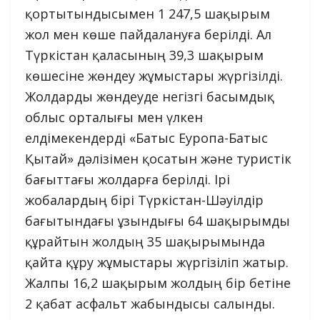
қортытындысымен 1 247,5 шақырым
жол мен көше пайдалануға берілді. Ал
Түркістан қаласының 39,3 шақырым
көшесіне жөндеу жұмыстары жүргізілді.
Жолдарды жөндеуде негізгі басымдық
облыс орталығы мен үлкен
елдімекендерді «Батыс Еуропа-Батыс
Қытай» дәлізімен қосатын және туристік
бағыттағы жолдарға берілді. Ірі
жобалардың бірі Түркістан-Шәуілдір
бағытындағы ұзындығы 64 шақырымды
құрайтын жолдың 35 шақырымында
қайта құру жұмыстары жүргізіліп жатыр.
Жалпы 16,2 шақырым жолдың бір бетіне
2 қабат асфальт жабындысы салынды.