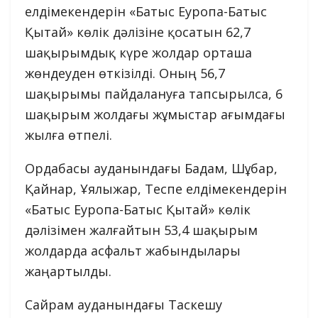
елдімекендерін «Батыс Еуропа-Батыс
Қытай» көлік дәлізіне қосатын 62,7
шақырымдық күре жолдар орташа
жөндеуден өткізілді. Оның 56,7
шақырымы пайдалануға тапсырылса, 6
шақырым жолдағы жұмыстар ағымдағы
жылға өтпелі.
Ордабасы ауданындағы Бадам, Шұбар,
Қайнар, Ұялыжар, Теспе елдімекендерін
«Батыс Еуропа-Батыс Қытай» көлік
дәлізімен жалғайтын 53,4 шақырым
жолдарда асфальт жабындылары
жаңартылды.
Сайрам ауданындағы Таскешу