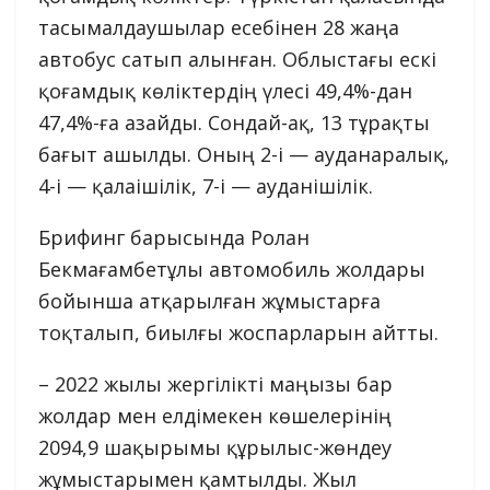
тасымалдаушылар есебінен 28 жаңа
автобус сатып алынған. Облыстағы ескі
қоғамдық көліктердің үлесі 49,4%-дан
47,4%-ға азайды. Сондай-ақ, 13 тұрақты
бағыт ашылды. Оның 2-і — ауданаралық,
4-і — қалаішілік, 7-і — ауданішілік.
Брифинг барысында Ролан
Бекмағамбетұлы автомобиль жолдары
бойынша атқарылған жұмыстарға
тоқталып, биылғы жоспарларын айтты.
– 2022 жылы жергілікті маңызы бар
жолдар мен елдімекен көшелерінің
2094,9 шақырымы құрылыс-жөндеу
жұмыстарымен қамтылды. Жыл